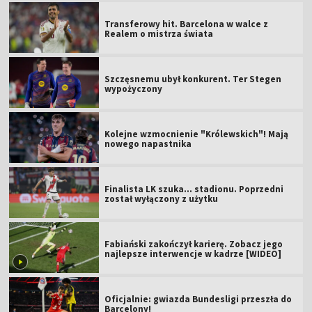
Transferowy hit. Barcelona w walce z
Realem o mistrza świata
Szczęsnemu ubył konkurent. Ter Stegen
wypożyczony
Kolejne wzmocnienie "Królewskich"! Mają
nowego napastnika
Finalista LK szuka... stadionu. Poprzedni
został wyłączony z użytku
Fabiański zakończył karierę. Zobacz jego
najlepsze interwencje w kadrze [WIDEO]
Oficjalnie: gwiazda Bundesligi przeszła do
Barcelony!