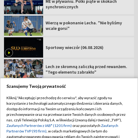
ME w pływaniu. Polki piąte w skokach
synchronicznych
Wierzą w pokonanie Lecha. "Nie byliśmy
wcale gorsi"
Sportowy wieczór (06.08.2026)
Lech ze skromną zaliczką przed rewanżem.
"Tego elementu zabrakło"
Szanujemy Twoją prywatność
Kliknij "Akceptuję i przechodzę do serwisu", aby wyrazić zgody na
korzystanie z technologii automatycznego śledzenia i zbierania danych,
TVP
dostęp do informacji na Twoim urządzeniu końcowym i ich
Abonament TVP
Regulamin TVP
przechowywanie oraz na przetwarzanie Twoich danych osobowych przez
nas, czyli Telewizję Polską S.A. w likwidacji (zwaną dalej również „TVP”),
Polityka prywatności
Sklep TVP
Zaufanych Partnerów z IAB* (1201 firm)
oraz pozostałych
Zaufanych
Partnerów TVP (93 firm)
, w celach marketingowych (w tym do
Biuro Reklamy
Moje zgody
zautomatyzowanego dopasowania reklam do Twoich zainteresowań i