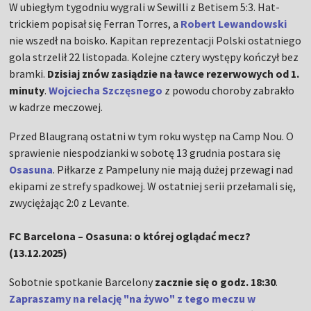
W ubiegłym tygodniu wygrali w Sewilli z Betisem 5:3. Hat-
trickiem popisał się Ferran Torres, a
Robert Lewandowski
nie wszedł na boisko. Kapitan reprezentacji Polski ostatniego
gola strzelił 22 listopada. Kolejne cztery występy kończył bez
bramki.
Dzisiaj znów zasiądzie na ławce rezerwowych od 1.
minuty
.
Wojciecha Szczęsnego
z powodu choroby zabrakło
w kadrze meczowej.
Przed Blaugraną ostatni w tym roku występ na Camp Nou. O
sprawienie niespodzianki w sobotę 13 grudnia postara się
Osasuna
. Piłkarze z Pampeluny nie mają dużej przewagi nad
ekipami ze strefy spadkowej. W ostatniej serii przełamali się,
zwyciężając 2:0 z Levante.
FC Barcelona – Osasuna: o której oglądać mecz?
(13.12.2025)
Sobotnie spotkanie Barcelony
zacznie się o godz. 18:30
.
Zapraszamy na relację "na żywo" z tego meczu w