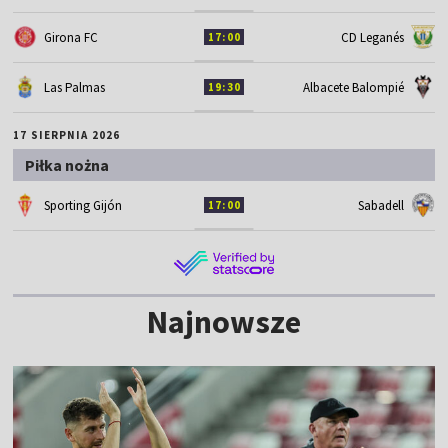
Girona FC
CD Leganés
17:00
Las Palmas
Albacete Balompié
19:30
17 SIERPNIA 2026
Piłka nożna
Sporting Gijón
Sabadell
17:00
Najnowsze