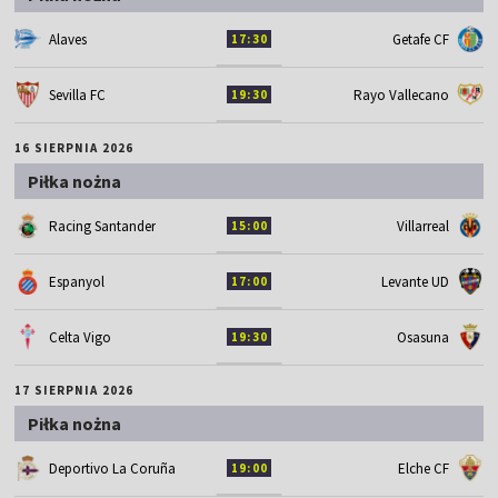
Alaves
Getafe CF
17:30
Sevilla FC
Rayo Vallecano
19:30
16 SIERPNIA 2026
Piłka nożna
Racing Santander
Villarreal
15:00
Espanyol
Levante UD
17:00
Celta Vigo
Osasuna
19:30
17 SIERPNIA 2026
Piłka nożna
Deportivo La Coruña
Elche CF
19:00