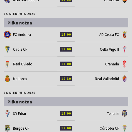
15 SIERPNIA 2026
Piłka nożna
FC Andorra
AD Ceuta FC
15:00
Cadiz CF
Celta Vigo II
17:00
Real Oviedo
Granada
17:00
Mallorca
Real Valladolid
19:30
16 SIERPNIA 2026
Piłka nożna
SD Eibar
Tenerife
15:00
Burgos CF
Córdoba CF
17:00