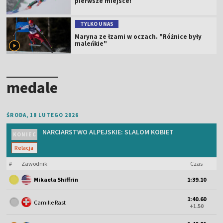
pierwsze miejsce!
TYLKO U NAS
Maryna ze łzami w oczach. "Różnice były
maleńkie"
medale
ŚRODA, 18 LUTEGO 2026
NARCIARSTWO ALPEJSKIE: SLALOM KOBIET
KONIEC
Relacja
#
Zawodnik
Czas
Mikaela Shiffrin
1:39.10
1:40.60
Camille Rast
+1.50