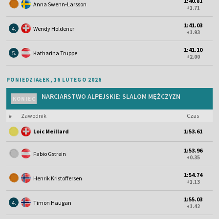
1:40.81
Anna Swenn-Larsson
+1.71
1:41.03
4.
Wendy Holdener
+1.93
1:41.10
5.
Katharina Truppe
+2.00
PONIEDZIAŁEK, 16 LUTEGO 2026
NARCIARSTWO ALPEJSKIE: SLALOM MĘŻCZYZN
KONIEC
#
Zawodnik
Czas
Loic Meillard
1:53.61
1:53.96
Fabio Gstrein
+0.35
1:54.74
Henrik Kristoffersen
+1.13
1:55.03
4.
Timon Haugan
+1.42