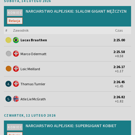
SOBOTA, 14 LUTEGO 2026
NARCIARSTWO ALPEJSKIE: SLALOM GIGANT MĘŻCZYZN
KONIEC
Relacja
#
Zawodnik
Czas
Lucas Braathen
2:25.00
2:25.58
Marco Odermatt
+0.58
2:26.17
Loic Meillard
+1.17
2:26.45
4.
Thomas Tumler
+1.45
2:26.82
5.
Atle Lie McGrath
+1.82
CZWARTEK, 12 LUTEGO 2026
NARCIARSTWO ALPEJSKIE: SUPERGIGANT KOBIET
KONIEC