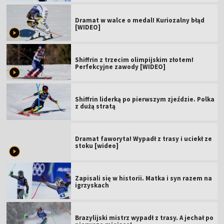
Dramat w walce o medal! Kuriozalny błąd
[WIDEO]
Shiffrin z trzecim olimpijskim złotem!
Perfekcyjne zawody [WIDEO]
Shiffrin liderką po pierwszym zjeździe. Polka
z dużą stratą
Dramat faworyta! Wypadł z trasy i uciekł ze
stoku [wideo]
Zapisali się w historii. Matka i syn razem na
igrzyskach
Brazylijski mistrz wypadł z trasy. A jechał po