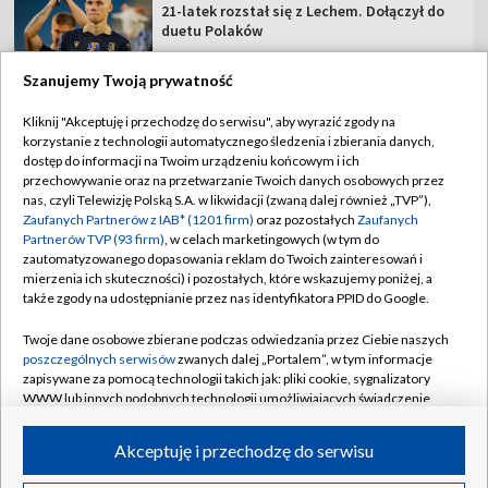
21-latek rozstał się z Lechem. Dołączył do
duetu Polaków
Szanujemy Twoją prywatność
Kliknij "Akceptuję i przechodzę do serwisu", aby wyrazić zgody na
korzystanie z technologii automatycznego śledzenia i zbierania danych,
TVP
dostęp do informacji na Twoim urządzeniu końcowym i ich
Abonament TVP
Regulamin TVP
przechowywanie oraz na przetwarzanie Twoich danych osobowych przez
nas, czyli Telewizję Polską S.A. w likwidacji (zwaną dalej również „TVP”),
Polityka prywatności
Sklep TVP
Zaufanych Partnerów z IAB* (1201 firm)
oraz pozostałych
Zaufanych
Partnerów TVP (93 firm)
, w celach marketingowych (w tym do
Biuro Reklamy
Moje zgody
zautomatyzowanego dopasowania reklam do Twoich zainteresowań i
mierzenia ich skuteczności) i pozostałych, które wskazujemy poniżej, a
Oferta Handlowa
Biuro reklamy
także zgody na udostępnianie przez nas identyfikatora PPID do Google.
Telegazeta ogłoszenia
Kontakt
Twoje dane osobowe zbierane podczas odwiedzania przez Ciebie naszych
Emisja w TVP
poszczególnych serwisów
zwanych dalej „Portalem”, w tym informacje
zapisywane za pomocą technologii takich jak: pliki cookie, sygnalizatory
Kanały
Rada Programowa
WWW lub innych podobnych technologii umożliwiających świadczenie
dopasowanych i bezpiecznych usług, personalizację treści oraz reklam,
Ogłoszenia przetargowe
udostępnianie funkcji mediów społecznościowych oraz analizowanie
©2026 Telewizja Polska Spółka Akcyjna w likwidacji
Akceptuję i przechodzę do serwisu
ruchu w Internecie.
Akademia Telewizyjna