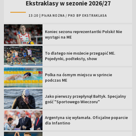
Ekstraklasy w sezonie 2026/27
13:20
|
PIŁKA NOŻNA
/
PKO BP EKSTRAKLASA
Koniec sezonu reprezentantki Polski! Nie
wystąpi na ME
To dlatego nie możecie przegapić ME.
Pojedynki, podteksty, show
Polka na ósmym miejscu w sprincie
podczas ME
Jako pierwszy przepłynął Bałtyk. Specjalny
gość "Sportowego Wieczoru"
Argentyna się wyłamała. Oficjalne poparcie
dla Infantino