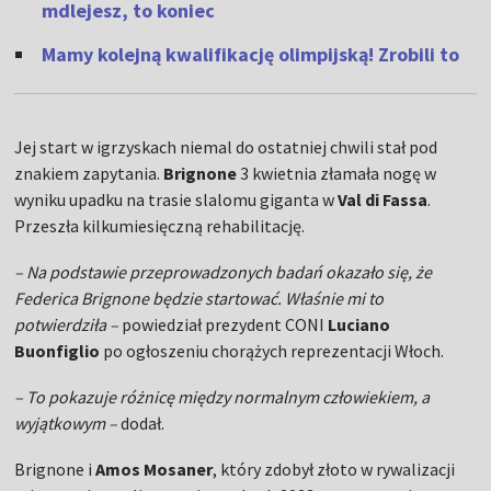
mdlejesz, to koniec
Mamy kolejną kwalifikację olimpijską! Zrobili to
Jej start w igrzyskach niemal do ostatniej chwili stał pod
znakiem zapytania.
Brignone
3 kwietnia złamała nogę w
wyniku upadku na trasie slalomu giganta w
Val di Fassa
.
Przeszła kilkumiesięczną rehabilitację.
– Na podstawie przeprowadzonych badań okazało się, że
Federica Brignone będzie startować. Właśnie mi to
potwierdziła –
powiedział prezydent CONI
Luciano
Buonfiglio
po ogłoszeniu chorążych reprezentacji Włoch.
– To pokazuje różnicę między normalnym człowiekiem, a
wyjątkowym –
dodał.
Brignone i
Amos Mosaner
, który zdobył złoto w rywalizacji