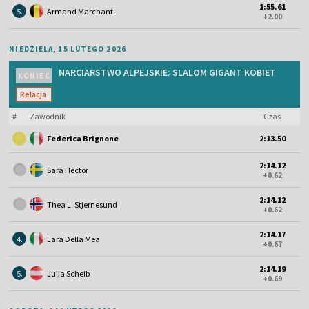
1:55.61
5.
Armand Marchant
+2.00
NIEDZIELA, 15 LUTEGO 2026
NARCIARSTWO ALPEJSKIE: SLALOM GIGANT KOBIET
KONIEC
Relacja
#
Zawodnik
Czas
Federica Brignone
2:13.50
2:14.12
Sara Hector
+0.62
2:14.12
Thea L. Stjernesund
+0.62
2:14.17
4.
Lara Della Mea
+0.67
2:14.19
5.
Julia Scheib
+0.69