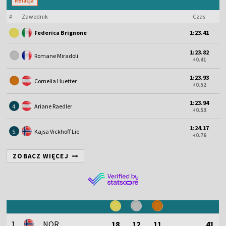
Relacja
#
Zawodnik
Czas
Federica Brignone
1:23.41
1:23.82
Romane Miradoli
+0.41
1:23.93
Cornelia Huetter
+0.52
1:23.94
4.
Ariane Raedler
+0.53
1:24.17
5.
Kajsa Vickhoff Lie
+0.76
ZOBACZ WIĘCEJ
1
NOR
18
12
11
41