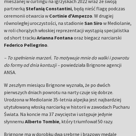
mieszanej w curlingu na igrzyskach 2022 wraz ze swoją
partnerką
Stefanią Constantini
, będą nieść flagę podczas
ceremonii otwarcia w
Cortinie d'Ampezzo
. W drugiej
równoległej uroczystości, na stadionie
San Siro
w Mediolanie,
w roli chorążych włoskiej reprezentacji wystąpią specjalistka
od short tracku
Arianna Fontana
oraz biegacz narciarski
Federico Pellegrino
.
– To spełnienie marzeń. To motywuje mnie do walki i powrotu
do formy od dnia kontuzji –
powiedziała Brignone agencji
ANSA.
W zeszłym miesiącu Brignone wyznała, że po dwóch
pierwszych dniach powrotu na narty czuje się dobrze.
Urodzona w Mediolanie 35-letnia alpejka jest najbardziej
utytułowaną włoską narciarką w historii w zawodach Pucharu
Świata. Na koncie ma 37 zwycięstw i ustępuje jedynie
słynnemu
Alberto Tombie
, który triumfował 50 razy.
Brignone ma w dorobku dwa srebrne i brązowy medale