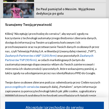
De Paul pamiętał o Messim. Wyjątkowa
dedykacja po golu
Szanujemy Twoją prywatność
Kliknij "Akceptuję i przechodzę do serwisu", aby wyrazić zgody na
korzystanie z technologii automatycznego śledzenia i zbierania danych,
TVP
dostęp do informacji na Twoim urządzeniu końcowym i ich
Abonament TVP
Regulamin TVP
przechowywanie oraz na przetwarzanie Twoich danych osobowych przez
nas, czyli Telewizję Polską S.A. w likwidacji (zwaną dalej również „TVP”),
Polityka prywatności
Sklep TVP
Zaufanych Partnerów z IAB* (1201 firm)
oraz pozostałych
Zaufanych
Partnerów TVP (93 firm)
, w celach marketingowych (w tym do
Biuro Reklamy
Moje zgody
zautomatyzowanego dopasowania reklam do Twoich zainteresowań i
mierzenia ich skuteczności) i pozostałych, które wskazujemy poniżej, a
Oferta Handlowa
Biuro reklamy
także zgody na udostępnianie przez nas identyfikatora PPID do Google.
Telegazeta ogłoszenia
Kontakt
Twoje dane osobowe zbierane podczas odwiedzania przez Ciebie naszych
Emisja w TVP
poszczególnych serwisów
zwanych dalej „Portalem”, w tym informacje
zapisywane za pomocą technologii takich jak: pliki cookie, sygnalizatory
Kanały
Rada Programowa
WWW lub innych podobnych technologii umożliwiających świadczenie
dopasowanych i bezpiecznych usług, personalizację treści oraz reklam,
Ogłoszenia przetargowe
udostępnianie funkcji mediów społecznościowych oraz analizowanie
©2026 Telewizja Polska Spółka Akcyjna w likwidacji
Akceptuję i przechodzę do serwisu
ruchu w Internecie.