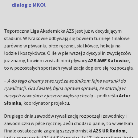
dialog z MKOl
Tegoroczna Liga Akademicka AZS jest już w decydującym
stadium. W Krakowie odbywają się bowiem turnieje finałowe
zarówno w pływaniu, piłce ręcznej, siatkówce, hokeju na
lodzie i koszykówce. O ile w pierwszej z dyscyplin zwycięzców
już znamy, bowiem zostali nimi pływacy
AZS AWF Katowice
,
to w pozostałych sportach rywalizacja dopiero się rozpoczęła.
–
A do tego chcemy stworzyć zawodnikom fajne warunki do
rywalizacji. Gra świateł, fajna oprawa sprawia, że startują w
naszych zawodach z jeszcze większą chęcią
– podkreśla
Artur
Słomka
, koordynator projektu.
Drugiego dnia zawodów rywalizację rozpoczęli zawodnicy i
zawodniczki w piłce ręcznej. Jeśli chodzi o panie, to w wielkim
finale ostatecznie zagrają szczypiornistki
AZS UR Radom
,