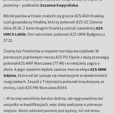
jesteśmy
– podkreśla
Zuzanna Kopycińska
.
Wśród panów w finale znaleźli się gracze AZS AGH Kraków,
czyli gospodarzy finałów, którzy pokonali AZS UZ Zielona
Góra 35:26. Z kolei drugim finalistą zostali zawodnicy
AZS
UMCS Lublin
. Oni natomiast pokonali AZS UKW Bydgoszcz
27:21.
Znamy też finalistów w męskim turnieju koszykówki. W
pierwszym piątkowym meczu AZS PO Opole z dużą przewagą
pokonał AZS AWF Warszawa (77:49) i w niedzielę zagra o
złoto. A jego rywalem będzie zawsze mocna ekipa
AZS AMW
Gdynia
, która od lat spisuje się rewelacyjnie w akademickich
rozgrywkach. Zespół z Trójmiasta pokonał inną drużynę ze
stolicy, czyli AZS PW Warszawa 83:64.
–
W turniej weszliśmy bardzo dobrze, ale wygrywaliśmy też
wszystko w kwalifikacjach, więc dalej walczymy o pierwsze
miejsce. Moim zdaniem poziom jest wyższy, niż rok temu,