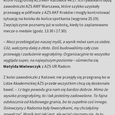
które rozgromiły AZS AWF Katowice 44:17. Ich rywalkami będą
zawodniczki AZS AWF Warszawa, które szybko uzyskały
przewagę w półfinale z AZS AKF Kraków i mogły kontrolować
sytuację na boisku do końca spotkania (wygrana 25:19).
Zwyciężczynie poznamy już w sobotę, kiedy to zaplanowano
mecze o medale (godz. 13.30 i 17.30).
–
Mecz przebiegał po naszej myśli, a wynik mówi sam za siebie.
Cóż, walczymy dalej o złoto. Dziś budowaliśmy cały czas
przewagę i zasłużenie wygrałyśmy. Organizacyjnie to wszystko
wygląda super, na najwyższym poziomie
– uśmiecha się
Matylda Mielewczyk
z AZS UR Radom.
Z kolei zawodniczki z Katowic nie przejęły się przegraną bo w
Lidze Akademickiej AZS przede wszystkim chcą się doskonale
bawić. –
I z tego powodu gra nam się bardzo dobrze. Mimo że
wysoko przegrałyśmy, to i tak jesteśmy zadowolone. To fajna
odskocznia od klubowego grania, bo to zupełnie coś innego.
Dziewczyny z Radomia były faworytkami, my chciałyśmy
powalczyć. Wynik jest jaki jest, ale wciąż cieszymy się, że tu