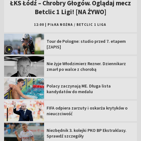
ŁKS Łódź – Chrobry Głogów. Oglądaj mecz
Betclic 1 Ligi! [NA ŻYWO]
12:00
|
PIŁKA NOŻNA
/
BETCLIC 1 LIGA
Tour de Pologne: studio przed 7. etapem
[ZAPIS]
Nie żyje Włodzimierz Rezner. Dziennikarz
zmarł po walce z chorobą
Polacy zaczynają ME. Długa lista
kandydatów do medalu
FIFA odpiera zarzuty i oskarża krytyków o
nieuczciwość
Niezbędnik 3. kolejki PKO BP Ekstraklasy.
Sprawdź szczegóły