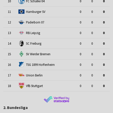
10
FC Schalke 04
0
0
0
11
Hamburger SV
0
0
0
12
Paderborn 07
0
0
0
13
RB Leipzig
0
0
0
14
SC Freiburg
0
0
0
15
SV Werder Bremen
0
0
0
16
TSG 1899 Hoffenheim
0
0
0
17
Union Berlin
0
0
0
18
VfB Stuttgart
0
0
0
2. Bundesliga