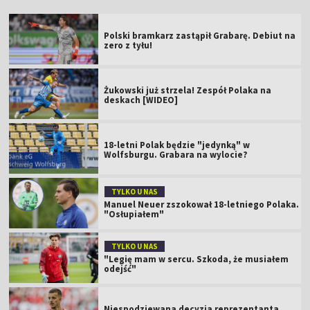
Polski bramkarz zastąpił Grabarę. Debiut na
zero z tyłu!
Żukowski już strzela! Zespół Polaka na
deskach [WIDEO]
18-letni Polak będzie "jedynką" w
Wolfsburgu. Grabara na wylocie?
TYLKO U NAS
Manuel Neuer zszokował 18-letniego Polaka.
"Osłupiałem"
TYLKO U NAS
"Legię mam w sercu. Szkoda, że musiałem
odejść"
Niespodziewana decyzja reprezentanta