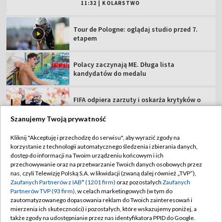
11:32
|
KOLARSTWO
Tour de Pologne: oglądaj studio przed 7.
etapem
Polacy zaczynają ME. Długa lista
kandydatów do medalu
FIFA odpiera zarzuty i oskarża krytyków o
nieuczciwość
Szanujemy Twoją prywatność
Niezbędnik 3. kolejki PKO BP Ekstraklasy.
Kliknij "Akceptuję i przechodzę do serwisu", aby wyrazić zgody na
Sprawdź szczegóły
korzystanie z technologii automatycznego śledzenia i zbierania danych,
dostęp do informacji na Twoim urządzeniu końcowym i ich
przechowywanie oraz na przetwarzanie Twoich danych osobowych przez
De Paul pamiętał o Messim. Wyjątkowa
nas, czyli Telewizję Polską S.A. w likwidacji (zwaną dalej również „TVP”),
dedykacja po golu
Zaufanych Partnerów z IAB* (1201 firm)
oraz pozostałych
Zaufanych
Partnerów TVP (93 firm)
, w celach marketingowych (w tym do
zautomatyzowanego dopasowania reklam do Twoich zainteresowań i
Ostatni etap wyłoni zwycięzcę TdP. Oglądaj
mierzenia ich skuteczności) i pozostałych, które wskazujemy poniżej, a
"czasówkę" w TVP!
także zgody na udostępnianie przez nas identyfikatora PPID do Google.