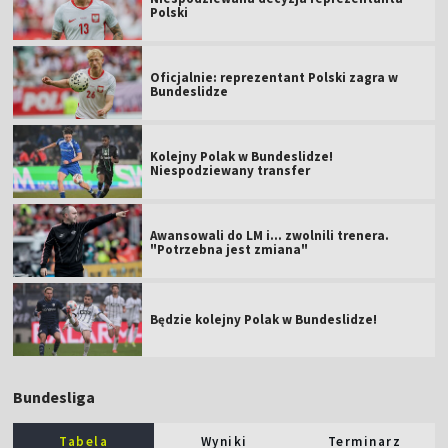
Polski
Oficjalnie: reprezentant Polski zagra w
Bundeslidze
Kolejny Polak w Bundeslidze!
Niespodziewany transfer
Awansowali do LM i... zwolnili trenera.
"Potrzebna jest zmiana"
Będzie kolejny Polak w Bundeslidze!
Bundesliga
Tabela
Wyniki
Terminarz