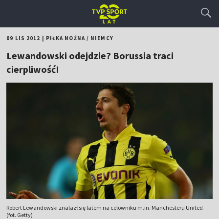
09 LIS 2012
|
PIŁKA NOŻNA
/
NIEMCY
Lewandowski odejdzie? Borussia traci
cierpliwość!
Robert Lewandowski znalazł się latem na celowniku m.in. Manchesteru United
(fot. Getty)