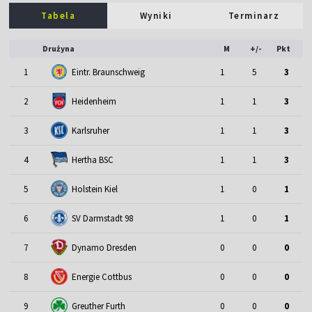
Tabela
Wyniki
Terminarz
Drużyna
M
+/-
Pkt
1
Eintr. Braunschweig
1
5
3
2
Heidenheim
1
1
3
3
Karlsruher
1
1
3
4
Hertha BSC
1
1
3
5
Holstein Kiel
1
0
1
6
SV Darmstadt 98
1
0
1
7
Dynamo Dresden
0
0
0
8
Energie Cottbus
0
0
0
9
Greuther Furth
0
0
0