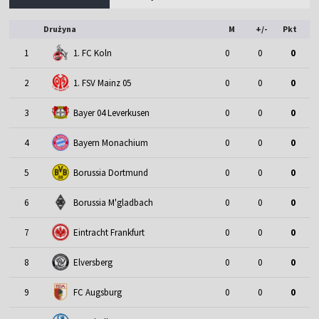
Drużyna
M
+/-
Pkt
1
1. FC Koln
0
0
0
2
1. FSV Mainz 05
0
0
0
3
Bayer 04 Leverkusen
0
0
0
4
Bayern Monachium
0
0
0
5
Borussia Dortmund
0
0
0
6
Borussia M'gladbach
0
0
0
7
Eintracht Frankfurt
0
0
0
8
Elversberg
0
0
0
9
FC Augsburg
0
0
0