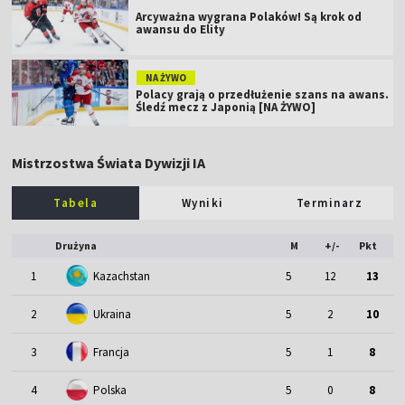
Arcyważna wygrana Polaków! Są krok od
awansu do Elity
NA ŻYWO
Polacy grają o przedłużenie szans na awans.
Śledź mecz z Japonią [NA ŻYWO]
Mistrzostwa Świata Dywizji IA
Tabela
Wyniki
Terminarz
Drużyna
M
+/-
Pkt
1
Kazachstan
5
12
13
2
Ukraina
5
2
10
3
Francja
5
1
8
4
Polska
5
0
8