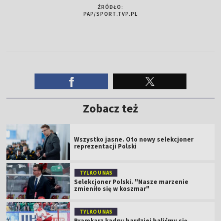
ŹRÓDŁO:
PAP/SPORT.TVP.PL
Zobacz też
Wszystko jasne. Oto nowy selekcjoner
reprezentacji Polski
TYLKO U NAS
Selekcjoner Polski. "Nasze marzenie
zmieniło się w koszmar"
TYLKO U NAS
Bramkarz kadry: bardziej baliśmy się