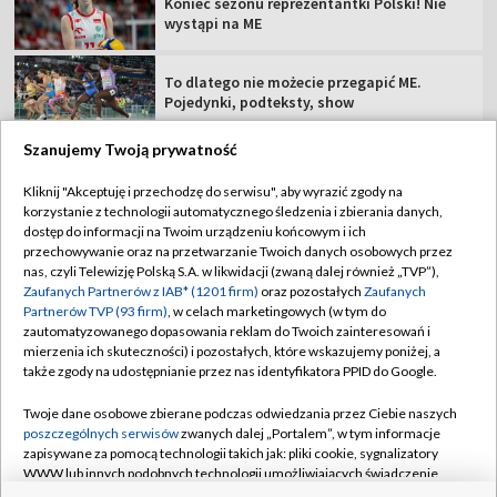
Koniec sezonu reprezentantki Polski! Nie
wystąpi na ME
To dlatego nie możecie przegapić ME.
Pojedynki, podteksty, show
Szanujemy Twoją prywatność
Kliknij "Akceptuję i przechodzę do serwisu", aby wyrazić zgody na
korzystanie z technologii automatycznego śledzenia i zbierania danych,
TVP
dostęp do informacji na Twoim urządzeniu końcowym i ich
przechowywanie oraz na przetwarzanie Twoich danych osobowych przez
Abonament TVP
Regulamin TVP
nas, czyli Telewizję Polską S.A. w likwidacji (zwaną dalej również „TVP”),
Polityka prywatności
Sklep TVP
Zaufanych Partnerów z IAB* (1201 firm)
oraz pozostałych
Zaufanych
Partnerów TVP (93 firm)
, w celach marketingowych (w tym do
Biuro Reklamy
Moje zgody
zautomatyzowanego dopasowania reklam do Twoich zainteresowań i
mierzenia ich skuteczności) i pozostałych, które wskazujemy poniżej, a
Oferta Handlowa
Biuro reklamy
także zgody na udostępnianie przez nas identyfikatora PPID do Google.
Telegazeta ogłoszenia
Kontakt
Twoje dane osobowe zbierane podczas odwiedzania przez Ciebie naszych
Emisja w TVP
poszczególnych serwisów
zwanych dalej „Portalem”, w tym informacje
zapisywane za pomocą technologii takich jak: pliki cookie, sygnalizatory
Kanały
Rada Programowa
WWW lub innych podobnych technologii umożliwiających świadczenie
dopasowanych i bezpiecznych usług, personalizację treści oraz reklam,