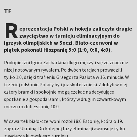
TF
R
eprezentacja Polski w hokeju zaliczyła drugie
zwycięstwo w turnieju eliminacyjnym do
igrzysk olimpijskich w Soczi. Biało-czerwoni w
piątek pokonali Hiszpanię 5:0 (1:0, 0:0, 4:0).
Podopieczni Igora Zacharkina długo męczyli się ze znacznie
niżej notowanym rywalem. Po dwóch tercjach prowadzili
tylko 1:0, dzięki trafieniu Grzegorza Pasiuta w 16. minucie. W
trzeciej odsłonie Polacy byli już skuteczniejsi. Zdobyli w niej
cztery bramki i spokojnie mogą czekać na decydujące
spotkanie z gospodarzami, którzy w drugim czwartkowym
meczu rozbili Estonię 10:0.
W czwartek biało-czerwoni rozbili 8:0 Estonię, która o 19.
zagra z Ukrainą. Do kolejnej fazy eliminacji awansuje tylko
zwycięzca kijowskiego turnieju.