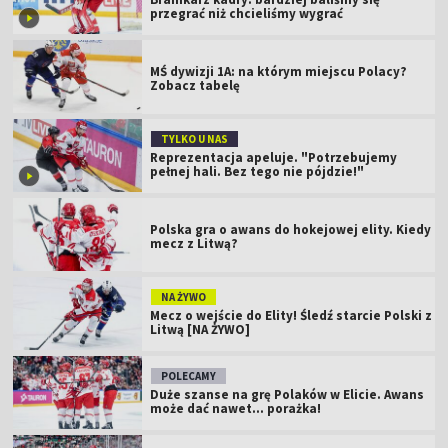
przegrać niż chcieliśmy wygrać
MŚ dywizji 1A: na którym miejscu Polacy?
Zobacz tabelę
TYLKO U NAS
Reprezentacja apeluje. "Potrzebujemy
pełnej hali. Bez tego nie pójdzie!"
Polska gra o awans do hokejowej elity. Kiedy
mecz z Litwą?
NA ŻYWO
Mecz o wejście do Elity! Śledź starcie Polski z
Litwą [NA ŻYWO]
POLECAMY
Duże szanse na grę Polaków w Elicie. Awans
może dać nawet... porażka!