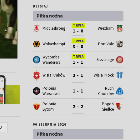
DZISIAJ
Piłka nożna
TRWA
Middlesbrough
Wrexham
1 - 0
TRWA
Wolverhampton
Port Vale
3 - 0
Wycombe
TRWA
Stevenage
1 - 1
Wanderers
2 - 1
Wisła Kraków
Wisła Płock
Polonia
Ruch
1 - 1
Warszawa
Chorzów
Polonia
Pogoń
2 - 2
Bytom
Siedlce
06 SIERPNIA 2026
U
Piłka nożna