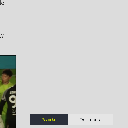
le
 W
Wyniki
Terminarz