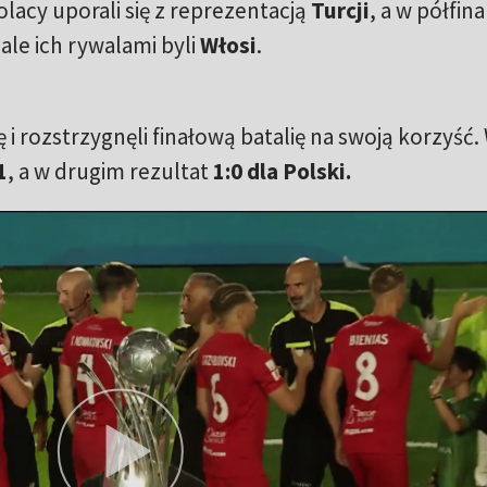
lacy uporali się z reprezentacją
Turcji
, a w półfina
nale ich rywalami byli
Włosi
.
 i rozstrzygnęli finałową batalię na swoją korzyść.
1
, a w drugim rezultat
1:0 dla Polski.