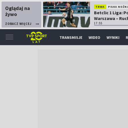
Oglądaj na
TRWA
PIŁKA NOŻN
Betclic 1 Liga: P
żywo
Warszawa – Ruc
Chorzów
17:55
ZOBACZ WIĘCEJ
TRANSMISJE
WIDEO
WYNIKI
R