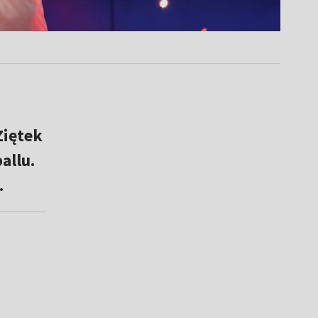
Ziętek
allu.
.