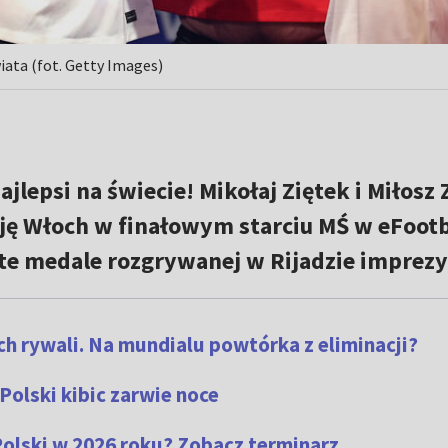
wiata (fot. Getty Images)
ajlepsi na świecie! Mikołaj Ziętek i Miłosz 
ję Włoch w finałowym starciu MŚ w eFootb
te medale rozgrywanej w Rijadzie imprezy
h rywali. Na mundialu powtórka z eliminacji?
olski kibic zarwie noce
Polski w 2026 roku? Zobacz terminarz