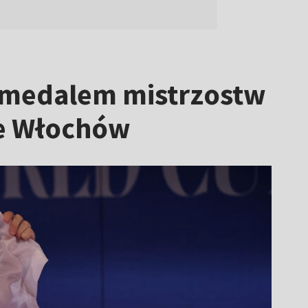
m medalem mistrzostw
le Włochów