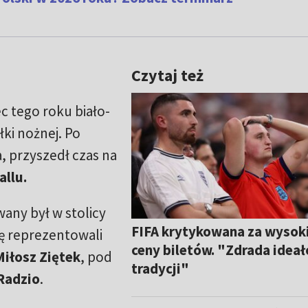
Czytaj też
c tego roku biało-
ki nożnej. Po
, przyszedł czas na
allu.
ny był w stolicy
FIFA krytykowana za wysok
skę reprezentowali
ceny biletów. "Zdrada ideał
Miłosz Ziętek
, pod
tradycji"
Radzio
.