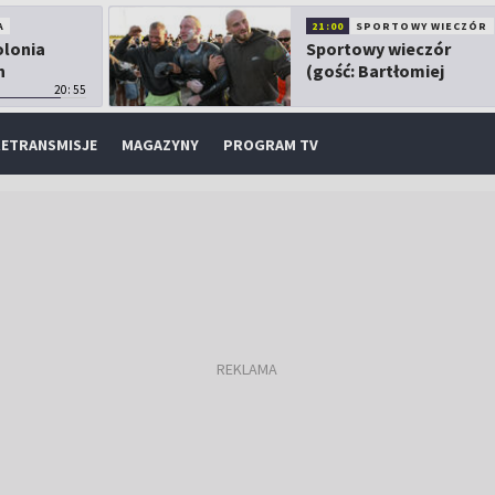
A
21:00
SPORTOWY WIECZÓR
olonia
Sportowy wieczór
h
(gość: Bartłomiej
20:55
Kubkowski)
ETRANSMISJE
MAGAZYNY
PROGRAM TV