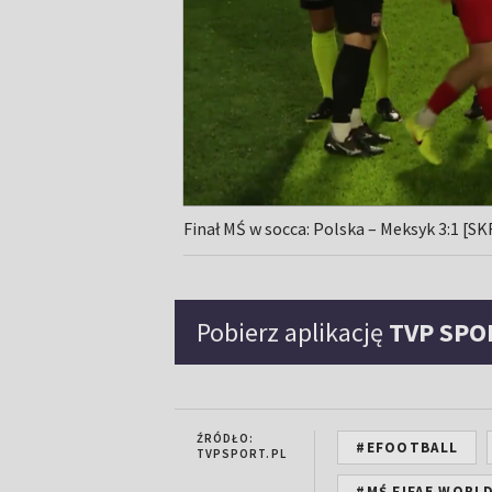
Finał MŚ w socca: Polska – Meksyk 3:1 [S
Pobierz aplikację
TVP SPO
ŹRÓDŁO:
#EFOOTBALL
TVPSPORT.PL
#MŚ FIFAE WORLD