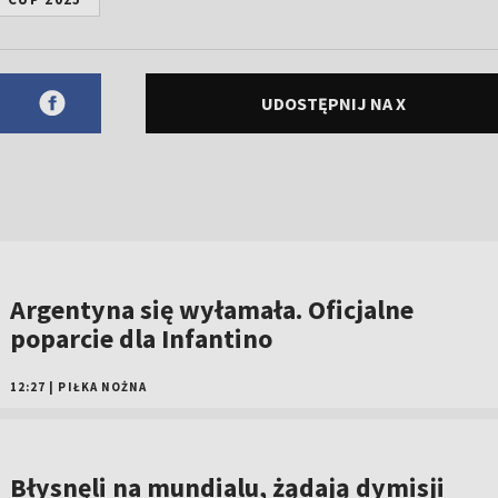
UDOSTĘPNIJ NA X
Argentyna się wyłamała. Oficjalne
poparcie dla Infantino
12:27
|
PIŁKA NOŻNA
Błysnęli na mundialu, żądają dymisji