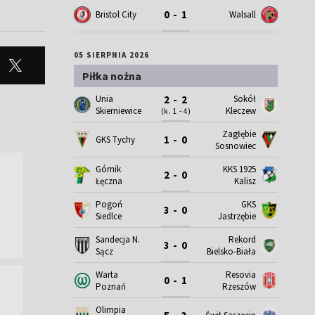
0 - 1
Bristol City
Walsall
05 SIERPNIA 2026
Piłka nożna
Unia
Sokół
2 - 2
Skierniewice
Kleczew
(k. 1 - 4)
Zagłębie
1 - 0
GKS Tychy
Sosnowiec
Górnik
KKS 1925
2 - 0
Łęczna
Kalisz
Pogoń
GKS
3 - 0
Siedlce
Jastrzębie
Sandecja N.
Rekord
3 - 0
Sącz
Bielsko-Biała
Warta
Resovia
0 - 1
Poznań
Rzeszów
Olimpia