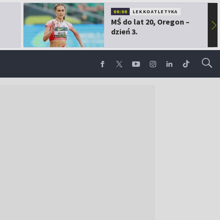
00:00
LEKKOATLETYKA
MŚ do lat 20, Oregon –
▶
dzień 3.