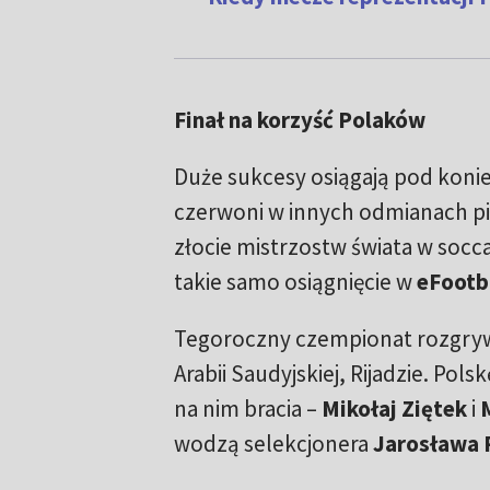
Finał na korzyść Polaków
Duże sukcesy osiągają pod konie
czerwoni w innych odmianach pił
złocie mistrzostw świata w socca
takie samo osiągnięcie w
eFootb
Tegoroczny czempionat rozgrywa
Arabii Saudyjskiej, Rijadzie. Pol
na nim bracia –
Mikołaj Ziętek
i
wodzą selekcjonera
Jarosława 