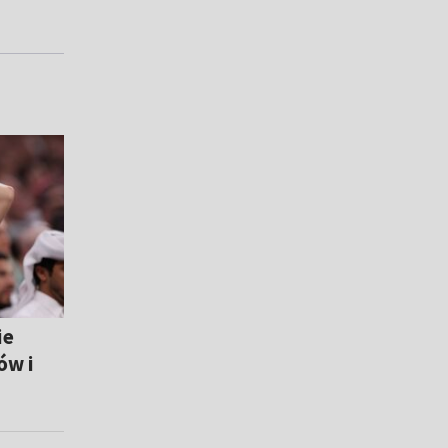
ie
ów i