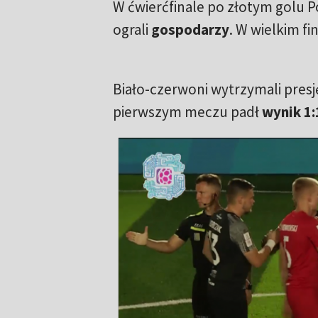
W ćwierćfinale po złotym golu Po
ograli
gospodarzy
. W wielkim fi
Biało-czerwoni wytrzymali presję
pierwszym meczu padł
wynik 1: