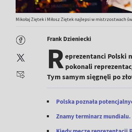
Mikołaj Ziętek i Miłosz Ziętek najlepsi w mistrzostwach ś
Frank Dzieniecki
R
eprezentanci Polski n
pokonali reprezentac
Tym samym sięgnęli po zło
Polska poznała potencjalnyc
Znamy terminarz mundialu. P
Kiedy mecze reprezentacji 