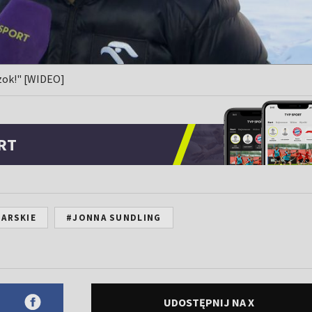
szok!" [WIDEO]
RT
IARSKIE
#JONNA SUNDLING
UDOSTĘPNIJ NA X