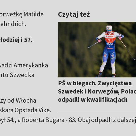
Czytaj też
Norweżkę Matilde
aehndrich.
odziej i 57.
owadzi Amerykanka
rintu Szwedka
PŚ w biegach. Zwycięstwa
Szwedek i Norwegów, Pola
odpadli w kwalifikacjach
pszy od Włocha
skara Opstada Vike.
ył 54., a Roberta Bugara - 83. Obaj odpadli z dalszej