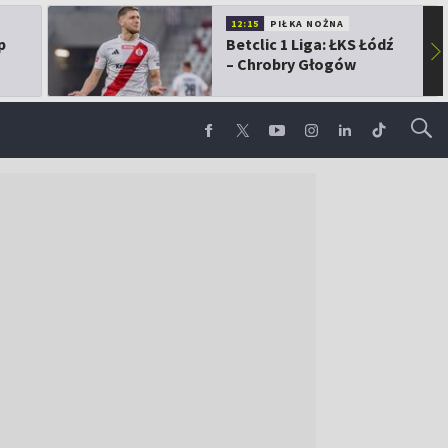
12:15
PIŁKA NOŻNA
p
Betclic 1 Liga: ŁKS Łódź
▶
– Chrobry Głogów