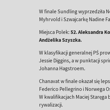
W finale Sundling wyprzedziła 
Myhrvold i Szwajcarkę Nadine F
Miejsca Polek:
52. Aleksandra Koł
Andżelika Szyszka.
W klasyfikacji generalnej PŚ pr
Jessie Diggins, a w punktacji sp
Johanna Hagstroem.
Chanavat w finale okazał się le
Federico Pellegrino i Norwega O
W kwalifikacjach Maciej Staręga b
rywalizacji.