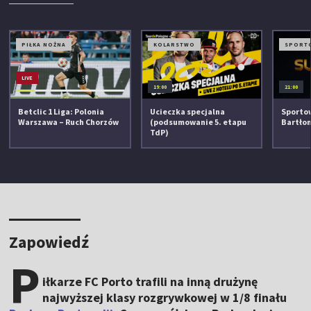
PIŁKA NOŻNA
KOLARSTWO
SPORT
LIVE
19:00
21:00
Betclic 1 Liga: Polonia
Ucieczka specjalna
Sportow
Warszawa – Ruch Chorzów
(podsumowanie 5. etapu
Bartło
TdP)
Zapowiedź
P
iłkarze FC Porto trafili na inną drużynę
najwyższej klasy rozgrywkowej w 1/8 finału