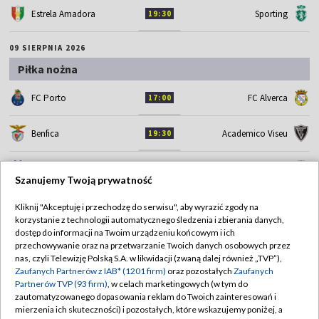
Estrela Amadora
Sporting
19:30
09 SIERPNIA 2026
Piłka nożna
FC Porto
FC Alverca
17:00
Benfica
Academico Viseu
19:30
Gil Vicente FC
Rio Ave FC
19:30
Szanujemy Twoją prywatność
Moreirense FC
SC Braga
19:30
Kliknij "Akceptuję i przechodzę do serwisu", aby wyrazić zgody na
korzystanie z technologii automatycznego śledzenia i zbierania danych,
dostęp do informacji na Twoim urządzeniu końcowym i ich
ZOBACZ WIĘCEJ
przechowywanie oraz na przetwarzanie Twoich danych osobowych przez
nas, czyli Telewizję Polską S.A. w likwidacji (zwaną dalej również „TVP”),
Zaufanych Partnerów z IAB* (1201 firm)
oraz pozostałych
Zaufanych
Partnerów TVP (93 firm)
, w celach marketingowych (w tym do
zautomatyzowanego dopasowania reklam do Twoich zainteresowań i
mierzenia ich skuteczności) i pozostałych, które wskazujemy poniżej, a