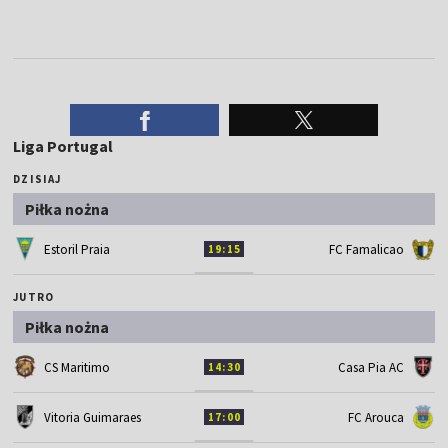
Liga Portugal
DZISIAJ
Piłka nożna
Estoril Praia
FC Famalicao
19:15
JUTRO
Piłka nożna
CS Maritimo
Casa Pia AC
14:30
Vitoria Guimaraes
FC Arouca
17:00