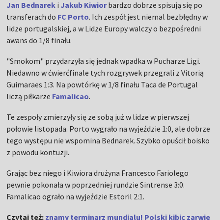
Jan Bednarek
i
Jakub Kiwior
bardzo dobrze spisują się po
transferach do
FC Porto
. Ich zespół jest niemal bezbłędny w
lidze portugalskiej, a w Lidze Europy walczy o bezpośredni
awans do 1/8 finału.
"Smokom" przydarzyła się jednak wpadka w Pucharze Ligi.
Niedawno w ćwierćfinale tych rozgrywek przegrali z Vitorią
Guimaraes 1:3. Na powtórkę w 1/8 finału Taca de Portugal
liczą piłkarze
Famalicao
.
Te zespoły zmierzyły się ze sobą już w lidze w pierwszej
połowie listopada. Porto wygrało na wyjeździe 1:0, ale dobrze
tego występu nie wspomina Bednarek. Szybko opuścił boisko
z powodu kontuzji.
Grając bez niego i Kiwiora drużyna Francesco Fariolego
pewnie pokonała w poprzedniej rundzie Sintrense 3:0.
Famalicao ograło na wyjeździe Estoril 2:1.
Czytaj też:
znamy terminarz mundialu! Polski kibic zarwie