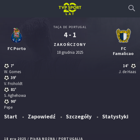
TAÇA DE PORTUGAL
4 - 1
ZAKOŃCZONY
FC Porto
FC
18 grudnia 2025
Famalicao
7'
14'
W. Gomes
J. de Haas
39'
V. Froholdt
81'
S. Aghehowa
90'
Pepe
Start
Zapowiedź
Szczegóły
Statystyki
18 gru 2025
/ PIŁKA NOŻNA
/ PORTUGALIA