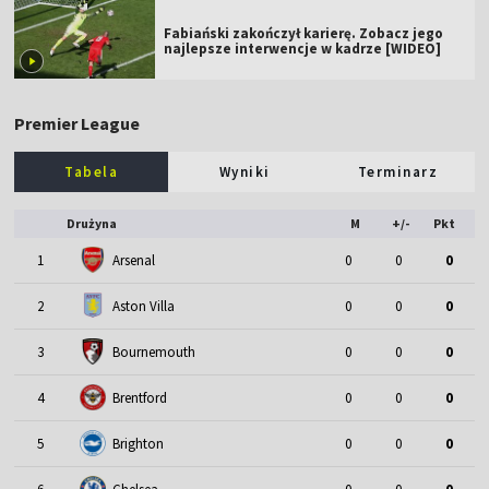
Fabiański zakończył karierę. Zobacz jego
najlepsze interwencje w kadrze [WIDEO]
Premier League
Tabela
Wyniki
Terminarz
Drużyna
M
+/-
Pkt
1
Arsenal
0
0
0
2
Aston Villa
0
0
0
3
Bournemouth
0
0
0
4
Brentford
0
0
0
5
Brighton
0
0
0