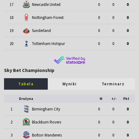
17
Newcastle United
0
0
0
18
Nottingham Forest
0
0
0
19
Sunderland
0
0
0
20
Tottenham Hotspur
0
0
0
Sky Bet Championship
Tabela
Wyniki
Terminarz
Drużyna
M
+/-
Pkt
1
Birmingham City
0
0
0
2
Blackburn Rovers
0
0
0
3
Bolton Wanderers
0
0
0