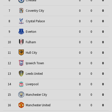
6
Chelsea
0
0
0
7
Coventry City
0
0
0
8
Crystal Palace
0
0
0
9
Everton
0
0
0
10
Fulham
0
0
0
11
Hull City
0
0
0
12
Ipswich Town
0
0
0
13
Leeds United
0
0
0
14
Liverpool
0
0
0
15
Manchester City
0
0
0
16
Manchester United
0
0
0