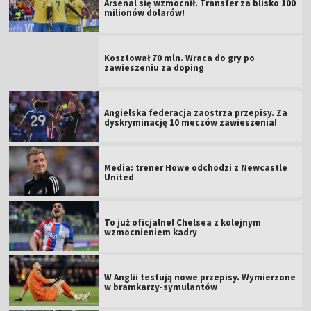
Arsenal się wzmocnił. Transfer za blisko 100
milionów dolarów!
Kosztował 70 mln. Wraca do gry po
zawieszeniu za doping
Angielska federacja zaostrza przepisy. Za
dyskryminację 10 meczów zawieszenia!
Media: trener Howe odchodzi z Newcastle
United
To już oficjalne! Chelsea z kolejnym
wzmocnieniem kadry
W Anglii testują nowe przepisy. Wymierzone
w bramkarzy-symulantów