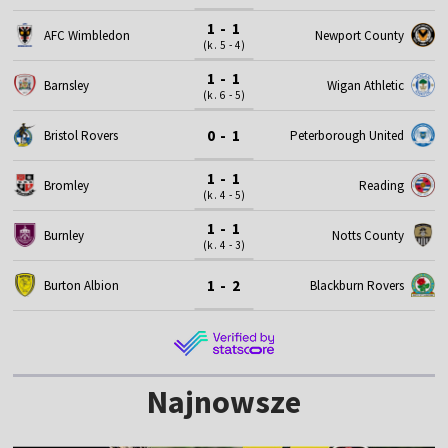
1 - 1
AFC Wimbledon
Newport County
(k. 5 - 4)
1 - 1
Barnsley
Wigan Athletic
(k. 6 - 5)
0 - 1
Bristol Rovers
Peterborough United
1 - 1
Bromley
Reading
(k. 4 - 5)
1 - 1
Burnley
Notts County
(k. 4 - 3)
1 - 2
Burton Albion
Blackburn Rovers
Najnowsze