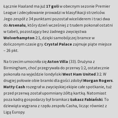
Łącznie Haaland ma już
17 goli
w obecnym sezonie Premier
League i zdecydowanie prowadzi w klasyfikacji strzelców.
Jego zespół z 34 punktami pozostał wiceliderem i traci dwa
do
Arsenalu
, który dzień wcześniej z trudem pokonał ostatni
w tabeli, pozostający bez żadnego zwycięstwa
Wolverhampton
2:1, dzięki samobójczej bramce w
doliczonym czasie gry.
Crystal Palace
zajmuje piąte miejsce
– 26 pkt.
Na trzecim umocniła się
Aston Villa
(33). Drużyna z
Birmingham, choć przegrywała do przerwy 1:2, ostatecznie
pokonała na wyjeździe londyński
West Ham United
3:2. W
drugiej połowie obie bramki dla gości zdobył
Morgan Rogers
.
Matty Cash
rozegrał w zwycięskiej ekipie całe spotkanie, tuż
przed przerwą został upomniany żółtą kartką. Natomiast
poza kadrą gospodarzy był bramkarz
Łukasz Fabiański
. To
dziewiąta wygrana z rzędu zespołu Casha, licząc również z
Ligą Europy.