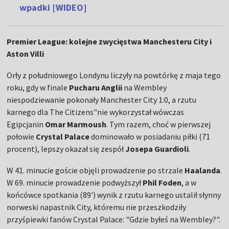
wpadki [WIDEO]
Premier League: kolejne zwycięstwa Manchesteru City i
Aston Villi
Orły z południowego Londynu liczyły na powtórkę z maja tego
roku, gdy w finale
Pucharu Anglii
na Wembley
niespodziewanie pokonały Manchester City 1:0, a rzutu
karnego dla The Citizens"nie wykorzystał wówczas
Egipcjanin
Omar Marmoush
. Tym razem, choć w pierwszej
połowie
Crystal Palace
dominowało w posiadaniu piłki (71
procent), lepszy okazał się zespół
Josepa Guardioli
.
W 41. minucie goście objęli prowadzenie po strzale
Haalanda
.
W 69. minucie prowadzenie podwyższył
Phil Foden
, a w
końcówce spotkania (89') wynik z rzutu karnego ustalił słynny
norweski napastnik City, któremu nie przeszkodziły
przyśpiewki fanów Crystal Palace: "Gdzie byłeś na Wembley?".