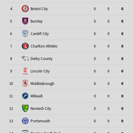
4
Bristol City
0
0
0
5
Burnley
0
0
0
6
Cardiff City
0
0
0
7
Charlton Athletic
0
0
0
8
Derby County
0
0
0
9
Lincoln City
0
0
0
10
Middlesbrough
0
0
0
11
Millwall
0
0
0
12
Norwich City
0
0
0
13
Portsmouth
0
0
0