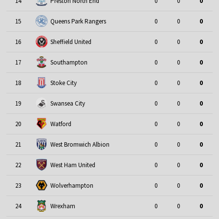
14
Preston North End
0
0
0
15
Queens Park Rangers
0
0
0
16
Sheffield United
0
0
0
17
Southampton
0
0
0
18
Stoke City
0
0
0
19
Swansea City
0
0
0
20
Watford
0
0
0
21
West Bromwich Albion
0
0
0
22
West Ham United
0
0
0
23
Wolverhampton
0
0
0
24
Wrexham
0
0
0