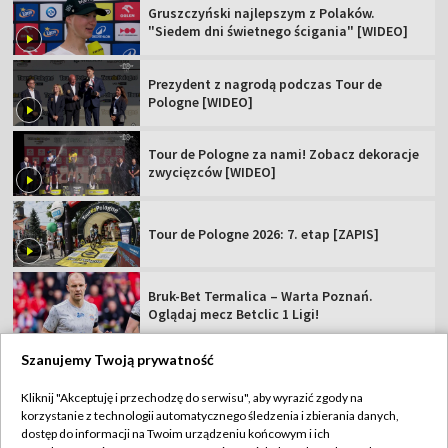
Gruszczyński najlepszym z Polaków.
"Siedem dni świetnego ścigania" [WIDEO]
Prezydent z nagrodą podczas Tour de
Pologne [WIDEO]
Tour de Pologne za nami! Zobacz dekoracje
zwycięzców [WIDEO]
Tour de Pologne 2026: 7. etap [ZAPIS]
Bruk-Bet Termalica – Warta Poznań.
Oglądaj mecz Betclic 1 Ligi!
Szanujemy Twoją prywatność
Kliknij "Akceptuję i przechodzę do serwisu", aby wyrazić zgody na
korzystanie z technologii automatycznego śledzenia i zbierania danych,
TVP
dostęp do informacji na Twoim urządzeniu końcowym i ich