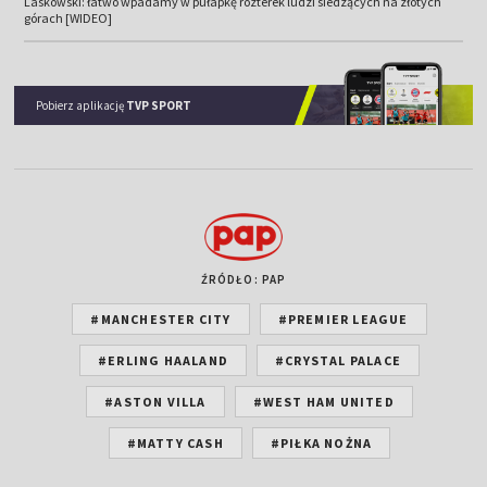
Laskowski: łatwo wpadamy w pułapkę rozterek ludzi siedzących na złotych
górach [WIDEO]
Pobierz aplikację
TVP SPORT
ŹRÓDŁO: PAP
#MANCHESTER CITY
#PREMIER LEAGUE
#ERLING HAALAND
#CRYSTAL PALACE
#ASTON VILLA
#WEST HAM UNITED
#MATTY CASH
#PIŁKA NOŻNA