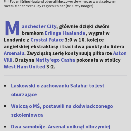
Phil Foden i Erling Haaland odegrali kluczowe role w meczu w wyjazdowym
meczu Manchesteru City z Crystal Palace (fot. Getty Images)
M
anchester City
, głównie dzięki dwóm
bramkom
Erlinga Haalanda
, wygrał w
Londynie z
Crystal Palace
3:0 w 16. kolejce
angielskiej ekstraklasy i traci dwa punkty do lidera
Arsenalu
. Zwycięską serię kontynuują piłkarze
Aston
Villi
. Drużyna
Matty'ego Casha
pokonała w stolicy
West Ham United
3:2.
Laskowski o zachowaniu Salaha: to jest
oburzające
Walczą o MŚ, postawili na doświadczonego
szkoleniowca
Dwa samobóje. Arsenal uniknął olbrzymiej