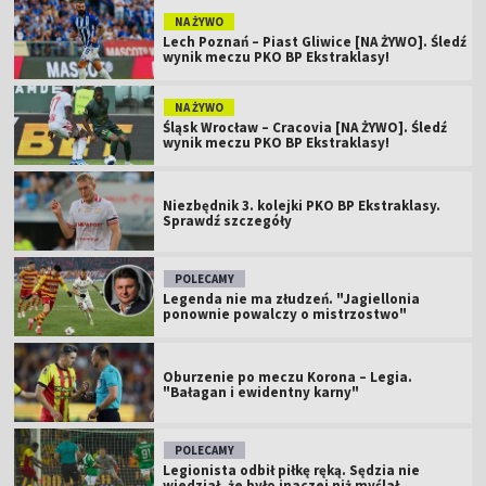
NA ŻYWO
Lech Poznań – Piast Gliwice [NA ŻYWO]. Śledź
wynik meczu PKO BP Ekstraklasy!
NA ŻYWO
Śląsk Wrocław – Cracovia [NA ŻYWO]. Śledź
wynik meczu PKO BP Ekstraklasy!
Niezbędnik 3. kolejki PKO BP Ekstraklasy.
Sprawdź szczegóły
POLECAMY
Legenda nie ma złudzeń. "Jagiellonia
ponownie powalczy o mistrzostwo"
Oburzenie po meczu Korona – Legia.
"Bałagan i ewidentny karny"
POLECAMY
Legionista odbił piłkę ręką. Sędzia nie
wiedział, że było inaczej niż myślał