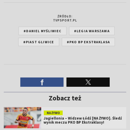
ŹRÓDŁO:
TVPSPORT.PL
#DANIEL MYŚLIWIEC
#LEGIA WARSZAWA
#PIAST GLIWICE
#PKO BP EKSTRAKLASA
Zobacz też
NA ŻYWO
Jagiellonia – Widzew Łódź [NA ŻYWO]. Śledź
wynik meczu PKO BP Ekstraklasy!