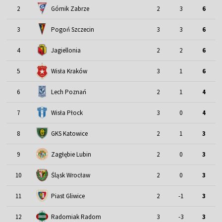
2
Górnik Zabrze
2
3
6
3
Pogoń Szczecin
3
3
6
4
Jagiellonia
2
2
6
5
Wisła Kraków
3
1
6
6
Lech Poznań
2
1
4
7
Wisła Płock
3
0
4
8
GKS Katowice
2
1
3
9
Zagłębie Lubin
2
0
3
Śląsk Wrocław
10
2
0
3
11
Piast Gliwice
2
-1
3
12
Radomiak Radom
3
-3
3