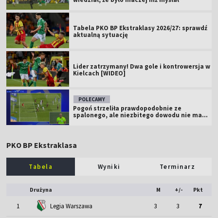
Tabela PKO BP Ekstraklasy 2026/27: sprawdź
aktualną sytuację
Lider zatrzymany! Dwa gole i kontrowersja w
Kielcach [WIDEO]
POLECAMY
Pogoń strzeliła prawdopodobnie ze
spalonego, ale niezbitego dowodu nie ma...
PKO BP Ekstraklasa
Tabela
Wyniki
Terminarz
Drużyna
M
+/-
Pkt
1
Legia Warszawa
3
3
7