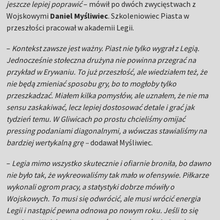
jeszcze lepiej poprawić
– mówił po dwóch zwycięstwach z
Wojskowymi
Daniel Myśliwiec
. Szkoleniowiec Piasta w
przeszłości pracował w akademii Legii.
–
Kontekst zawsze jest ważny. Piast nie tylko wygrał z Legią.
Jednocześnie stołeczna drużyna nie powinna przegrać na
przykład w Erywaniu. To już przeszłość, ale wiedziałem też, że
nie będą zmieniać sposobu gry, bo to mogłoby tylko
przeszkadzać. Miałem kilka pomysłów, ale uznałem, że nie ma
sensu zaskakiwać, lecz lepiej dostosować detale i grać jak
tydzień temu. W Gliwicach po prostu chcieliśmy omijać
pressing podaniami diagonalnymi, a wówczas stawialiśmy na
bardziej wertykalną grę –
dodawał Myśliwiec.
–
Legia mimo wszystko skutecznie i ofiarnie broniła, bo dawno
nie było tak, że wykreowaliśmy tak mało w ofensywie. Piłkarze
wykonali ogrom pracy, a statystyki dobrze mówiły o
Wojskowych. To musi się odwrócić, ale musi wrócić energia
Legii i nastąpić pewna odnowa po nowym roku. Jeśli to się