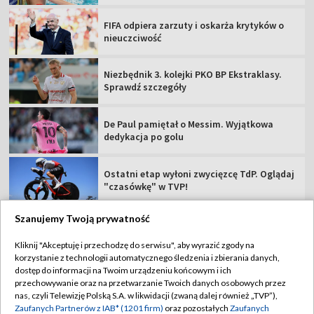
FIFA odpiera zarzuty i oskarża krytyków o
nieuczciwość
Niezbędnik 3. kolejki PKO BP Ekstraklasy.
Sprawdź szczegóły
De Paul pamiętał o Messim. Wyjątkowa
dedykacja po golu
Ostatni etap wyłoni zwycięzcę TdP. Oglądaj
"czasówkę" w TVP!
Szanujemy Twoją prywatność
Kliknij "Akceptuję i przechodzę do serwisu", aby wyrazić zgody na
korzystanie z technologii automatycznego śledzenia i zbierania danych,
TVP
dostęp do informacji na Twoim urządzeniu końcowym i ich
Abonament TVP
Regulamin TVP
przechowywanie oraz na przetwarzanie Twoich danych osobowych przez
nas, czyli Telewizję Polską S.A. w likwidacji (zwaną dalej również „TVP”),
Polityka prywatności
Sklep TVP
Zaufanych Partnerów z IAB* (1201 firm)
oraz pozostałych
Zaufanych