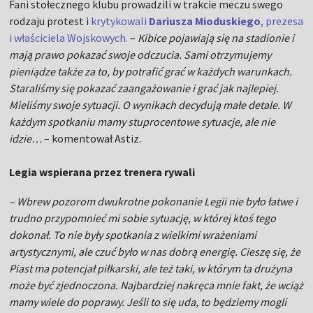
Fani stołecznego klubu prowadzili w trakcie meczu swego
rodzaju protest i
krytykowali
Dariusza Mioduskiego
, prezesa
i właściciela Wojskowych.
–
Kibice pojawiają się na stadionie i
mają prawo pokazać swoje odczucia. Sami otrzymujemy
pieniądze także za to, by potrafić grać w każdych warunkach.
Staraliśmy się pokazać zaangażowanie i grać jak najlepiej.
Mieliśmy swoje sytuacji. O wynikach decydują małe detale. W
każdym spotkaniu mamy stuprocentowe sytuacje, ale nie
idzie…
– komentował Astiz.
Legia wspierana przez trenera rywali
– Wbrew pozorom dwukrotne pokonanie Legii nie było łatwe i
trudno przypomnieć mi sobie sytuację, w której ktoś tego
dokonał. To nie były spotkania z wielkimi wrażeniami
artystycznymi, ale czuć było w nas dobrą energię. Cieszę się, że
Piast ma potencjał piłkarski, ale też taki, w którym ta drużyna
może być zjednoczona. Najbardziej nakręca mnie fakt, że wciąż
mamy wiele do poprawy. Jeśli to się uda, to będziemy mogli