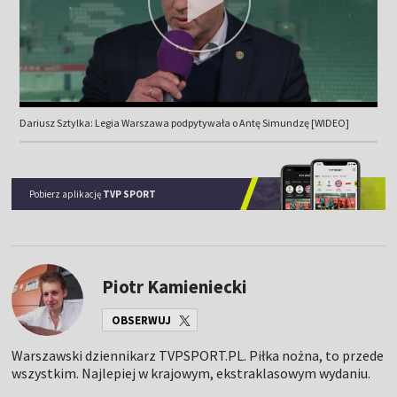
Dariusz Sztylka: Legia Warszawa podpytywała o Antę Simundzę [WIDEO]
Pobierz aplikację
TVP SPORT
Piotr Kamieniecki
OBSERWUJ
Warszawski dziennikarz TVPSPORT.PL. Piłka nożna, to przede
wszystkim. Najlepiej w krajowym, ekstraklasowym wydaniu.