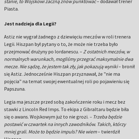
stanie, to Wojskowi zaczną znów punktować
– dodawał trener
Piasta.
Jest nadzieja dla Legii?
Astiz nie wygrał żadnego z dziewięciu meczów w roli trenera
Legii. Hiszpan był pytany o to, że może nie trzeba było
przejmować drużyny po Iordanescu. –
Z ostatnich meczów, w
normalnych warunkach, mogliśmy przegrać maksymalnie dwa
mecze. Nie sądzę, że jestem tak zły, jak pokazują wyniki
– bronił
się Astiz. Jednocześnie Hiszpan przyznawał, że "nie ma
pojęcia" na temat swojej ewentualnej roli po pojawieniu się
Papszuna.
Legia ma jeszcze przed sobą zakończenie roku i mecz bez
stawki z Lincoln Red Imps. To ekipa z Gibraltaru będzie biła
się o awans. Wojskowym już to nie grozi.
– Trzeba będzie
postawić w czwartek na innych zawodników. Takich, którzy
mniej grali. Może to będzie impuls? Nie wiem
– twierdził