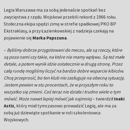
Legia Warszawa ma za sobą jedenaście spotkań bez
zwycięstwa z rzędu. Wojskowi przebili rekord z 1966 roku.
Stołeczna ekipa spędzi zimę w strefie spadkowej PKO BP
Ekstraklasy, a przy Łazienkowskiej z nadzieja czekają na
pojawienie się
Marka Papszuna
.
–
Byliśmy dobrze przygotowani do meczu, ale są rzeczy, które
są poza nami czy takie, na które nie mamy wpływu. Są też małe
detale, a potem wynik idzie ostatecznie w drugą stronę. Przez
całą rundę mogliśmy liczyć na bardzo dobre wsparcie kibiców.
Chcę przeprosić, bo ten klub nie zasługuje na obecną sytuację.
Jestem pewien w stu procentach, że w przyszłym roku to
wszystko się zmieni. Coś teraz nie działa i trudno wiele o tym
mówić. Może nawet lepiej mówić jak najmniej
– twierdził
Inaki
Astiz
, który miał tymczasowo prowadzić Legię, ale ma za
sobą już dziewiąte spotkanie w roli szkoleniowca
Wojskowych.