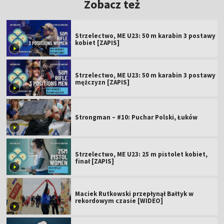
Zobacz też
Strzelectwo, ME U23: 50 m karabin 3 postawy
kobiet [ZAPIS]
Strzelectwo, ME U23: 50 m karabin 3 postawy
mężczyzn [ZAPIS]
Strongman – #10: Puchar Polski, Łuków
Strzelectwo, ME U23: 25 m pistolet kobiet,
finał [ZAPIS]
Maciek Rutkowski przepłynął Bałtyk w
rekordowym czasie [WIDEO]