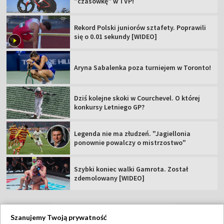
"czasówkę" w TVP!
Rekord Polski juniorów sztafety. Poprawili
się o 0.01 sekundy [WIDEO]
Aryna Sabalenka poza turniejem w Toronto!
Dziś kolejne skoki w Courchevel. O której
konkursy Letniego GP?
Legenda nie ma złudzeń. "Jagiellonia
ponownie powalczy o mistrzostwo"
Szybki koniec walki Gamrota. Został
zdemolowany [WIDEO]
Szanujemy Twoją prywatność