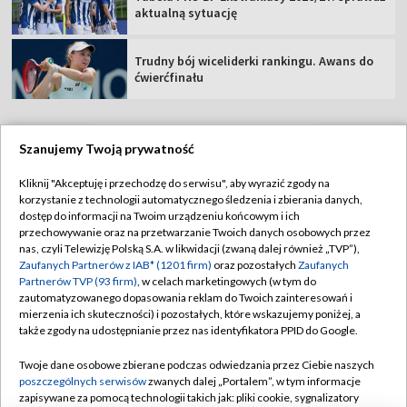
aktualną sytuację
Trudny bój wiceliderki rankingu. Awans do
ćwierćfinału
Szanujemy Twoją prywatność
TVP
Kliknij "Akceptuję i przechodzę do serwisu", aby wyrazić zgody na
korzystanie z technologii automatycznego śledzenia i zbierania danych,
Abonament TVP
Regulamin TVP
dostęp do informacji na Twoim urządzeniu końcowym i ich
Polityka prywatności
Sklep TVP
przechowywanie oraz na przetwarzanie Twoich danych osobowych przez
nas, czyli Telewizję Polską S.A. w likwidacji (zwaną dalej również „TVP”),
Biuro Reklamy
Moje zgody
Zaufanych Partnerów z IAB* (1201 firm)
oraz pozostałych
Zaufanych
Partnerów TVP (93 firm)
, w celach marketingowych (w tym do
Oferta Handlowa
Biuro reklamy
zautomatyzowanego dopasowania reklam do Twoich zainteresowań i
mierzenia ich skuteczności) i pozostałych, które wskazujemy poniżej, a
Telegazeta ogłoszenia
Kontakt
także zgody na udostępnianie przez nas identyfikatora PPID do Google.
Emisja w TVP
Twoje dane osobowe zbierane podczas odwiedzania przez Ciebie naszych
Kanały
Rada Programowa
poszczególnych serwisów
zwanych dalej „Portalem”, w tym informacje
zapisywane za pomocą technologii takich jak: pliki cookie, sygnalizatory
Ogłoszenia przetargowe