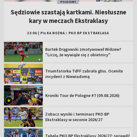
POLECAMY
Sędziowie szastają kartkami. Niesłuszne
kary w meczach Ekstraklasy
23:06
|
PIŁKA NOŻNA
/
PKO BP EKSTRAKLASA
Bartek Drągowski zmotywował Widzew?
"Liczę, że wywiąże się z obietnicy"
Triumfatorka TdFF zabrała głos. Oceniła
incydent z Niewiadomą
Kroniki Tour de Pologne #7 (09.08.2026)
Zobacz wyniki i terminarz PKO BP
Ekstraklasy w sezonie 2026/27
Tabela PKO BP Ekstraklasy 2026/27: sprawdź