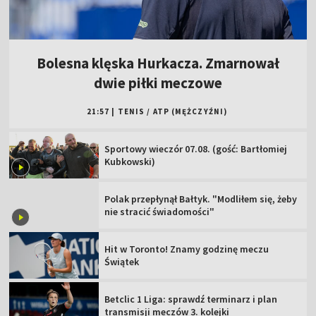
Bolesna klęska Hurkacza. Zmarnował
dwie piłki meczowe
21:57
|
TENIS
/
ATP (MĘŻCZYŹNI)
Sportowy wieczór 07.08. (gość: Bartłomiej
Kubkowski)
Polak przepłynął Bałtyk. "Modliłem się, żeby
nie stracić świadomości"
Hit w Toronto! Znamy godzinę meczu
Świątek
Betclic 1 Liga: sprawdź terminarz i plan
transmisji meczów 3. kolejki