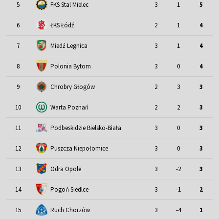
5
FKS Stal Mielec
3
1
5
6
ŁKS Łódź
2
1
4
7
Miedź Legnica
3
1
4
8
Polonia Bytom
3
0
4
9
Chrobry Głogów
2
3
3
10
Warta Poznań
2
2
3
11
Podbeskidzie Bielsko-Biała
3
0
3
12
Puszcza Niepołomice
3
0
3
13
Odra Opole
3
-2
3
14
Pogoń Siedlce
3
-1
2
15
Ruch Chorzów
3
-4
1