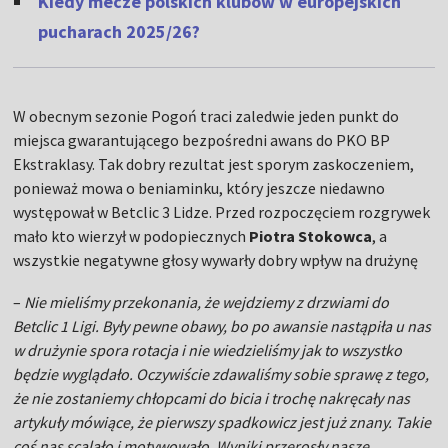
Kiedy mecze polskich klubów w europejskich
pucharach 2025/26?
W obecnym sezonie Pogoń traci zaledwie jeden punkt do
miejsca gwarantującego bezpośredni awans do PKO BP
Ekstraklasy. Tak dobry rezultat jest sporym zaskoczeniem,
ponieważ mowa o beniaminku, który jeszcze niedawno
występował w Betclic 3 Lidze. Przed rozpoczęciem rozgrywek
mało kto wierzył w podopiecznych
Piotra Stokowca
, a
wszystkie negatywne głosy wywarły dobry wpływ na drużynę
–
Nie mieliśmy przekonania, że wejdziemy z drzwiami do
Betclic 1 Ligi. Były pewne obawy, bo po awansie nastąpiła u nas
w drużynie spora rotacja i nie wiedzieliśmy jak to wszystko
będzie wyglądało. Oczywiście zdawaliśmy sobie sprawę z tego,
że nie zostaniemy chłopcami do bicia i trochę nakręcały nas
artykuły mówiące, że pierwszy spadkowicz jest już znany. Takie
coś nas scalało i motywowało. Wyniki przerosły nasze