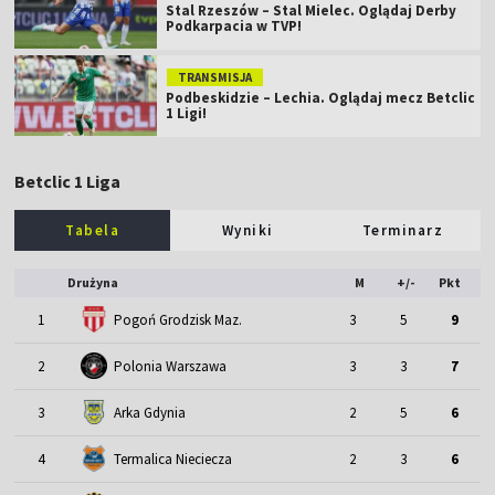
Stal Rzeszów – Stal Mielec. Oglądaj Derby
Podkarpacia w TVP!
TRANSMISJA
Podbeskidzie – Lechia. Oglądaj mecz Betclic
1 Ligi!
Betclic 1 Liga
Tabela
Wyniki
Terminarz
Drużyna
M
+/-
Pkt
1
Pogoń Grodzisk Maz.
3
5
9
2
Polonia Warszawa
3
3
7
3
Arka Gdynia
2
5
6
4
Termalica Nieciecza
2
3
6