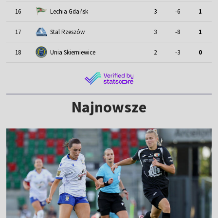
16
Lechia Gdańsk
3
-6
1
17
Stal Rzeszów
3
-8
1
18
Unia Skierniewice
2
-3
0
Najnowsze