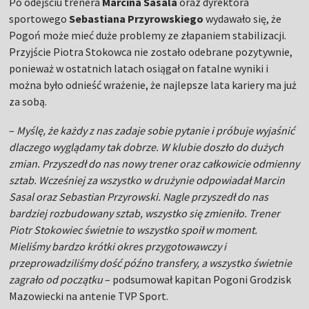
Po odejściu trenera
Marcina Sasala
oraz dyrektora
sportowego
Sebastiana Przyrowskiego
wydawało się, że
Pogoń może mieć duże problemy ze złapaniem stabilizacji.
Przyjście Piotra Stokowca nie zostało odebrane pozytywnie,
ponieważ w ostatnich latach osiągał on fatalne wyniki i
można było odnieść wrażenie, że najlepsze lata kariery ma już
za sobą.
–
Myślę, że każdy z nas zadaje sobie pytanie i próbuje wyjaśnić
dlaczego wyglądamy tak dobrze. W klubie doszło do dużych
zmian. Przyszedł do nas nowy trener oraz całkowicie odmienny
sztab. Wcześniej za wszystko w drużynie odpowiadał Marcin
Sasal oraz Sebastian Przyrowski. Nagle przyszedł do nas
bardziej rozbudowany sztab, wszystko się zmieniło. Trener
Piotr Stokowiec świetnie to wszystko spoił w moment.
Mieliśmy bardzo krótki okres przygotowawczy i
przeprowadziliśmy dość późno transfery, a wszystko świetnie
zagrało od początku
– podsumował kapitan Pogoni Grodzisk
Mazowiecki na antenie TVP Sport.