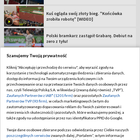
Kuś ogląda swój złoty bieg. "Końcówka
zrobiła robotę" [WIDEO]
Polski bramkarz zastąpił Grabarę. Debiut na
zero z tyłu!
Szanujemy Twoją prywatność
Kliknij "Akceptuję i przechodzę do serwisu", aby wyrazić zgody na
korzystanie z technologii automatycznego śledzenia i zbierania danych,
TVP
dostęp do informacji na Twoim urządzeniu końcowym i ich
Abonament TVP
Regulamin TVP
przechowywanie oraz na przetwarzanie Twoich danych osobowych przez
nas, czyli Telewizję Polską S.A. w likwidacji (zwaną dalej również „TVP”),
Polityka prywatności
Sklep TVP
Zaufanych Partnerów z IAB* (1201 firm)
oraz pozostałych
Zaufanych
Partnerów TVP (93 firm)
, w celach marketingowych (w tym do
Biuro Reklamy
Moje zgody
zautomatyzowanego dopasowania reklam do Twoich zainteresowań i
mierzenia ich skuteczności) i pozostałych, które wskazujemy poniżej, a
Oferta Handlowa
Biuro reklamy
także zgody na udostępnianie przez nas identyfikatora PPID do Google.
Telegazeta ogłoszenia
Kontakt
Twoje dane osobowe zbierane podczas odwiedzania przez Ciebie naszych
Emisja w TVP
poszczególnych serwisów
zwanych dalej „Portalem”, w tym informacje