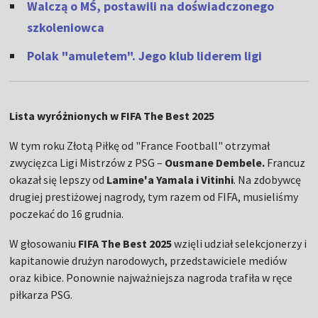
Walczą o MŚ, postawili na doświadczonego
szkoleniowca
Polak "amuletem". Jego klub liderem ligi
Lista wyróżnionych w FIFA The Best 2025
W tym roku Złotą Piłkę od "France Football" otrzymał
zwycięzca Ligi Mistrzów z PSG –
Ousmane Dembele.
Francuz
okazał się lepszy od
Lamine'a Yamala i Vitinhi
. Na zdobywcę
drugiej prestiżowej nagrody, tym razem od FIFA, musieliśmy
poczekać do 16 grudnia.
W głosowaniu
FIFA The Best 2025
wzięli udział selekcjonerzy i
kapitanowie drużyn narodowych, przedstawiciele mediów
oraz kibice. Ponownie najważniejsza nagroda trafiła w ręce
piłkarza PSG.