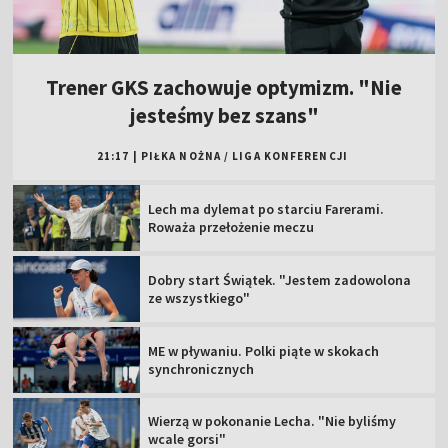
Trener GKS zachowuje optymizm. "Nie
jesteśmy bez szans"
21:17
|
PIŁKA NOŻNA
/
LIGA KONFERENCJI
Lech ma dylemat po starciu Farerami.
Roważa przełożenie meczu
Dobry start Świątek. "Jestem zadowolona
ze wszystkiego"
ME w pływaniu. Polki piąte w skokach
synchronicznych
Wierzą w pokonanie Lecha. "Nie byliśmy
wcale gorsi"