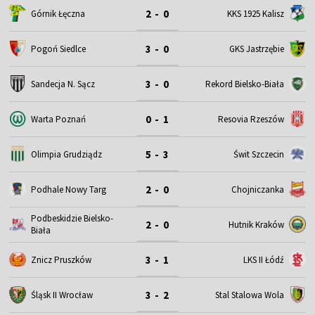
2 - 0
Górnik Łęczna
KKS 1925 Kalisz
3 - 0
Pogoń Siedlce
GKS Jastrzębie
3 - 0
Sandecja N. Sącz
Rekord Bielsko-Biała
0 - 1
Warta Poznań
Resovia Rzeszów
5 - 3
Olimpia Grudziądz
Świt Szczecin
2 - 0
Podhale Nowy Targ
Chojniczanka
Podbeskidzie Bielsko-
2 - 0
Hutnik Kraków
Biała
3 - 1
Znicz Pruszków
LKS II Łódź
3 - 2
Śląsk II Wrocław
Stal Stalowa Wola