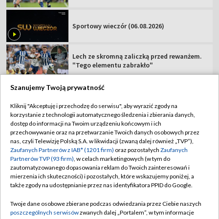
Sportowy wieczór (06.08.2026)
Lech ze skromną zaliczką przed rewanżem.
"Tego elementu zabrakło"
Szanujemy Twoją prywatność
Kliknij "Akceptuję i przechodzę do serwisu", aby wyrazić zgody na
korzystanie z technologii automatycznego śledzenia i zbierania danych,
TVP
dostęp do informacji na Twoim urządzeniu końcowym i ich
Abonament TVP
Regulamin TVP
przechowywanie oraz na przetwarzanie Twoich danych osobowych przez
nas, czyli Telewizję Polską S.A. w likwidacji (zwaną dalej również „TVP”),
Polityka prywatności
Sklep TVP
Zaufanych Partnerów z IAB* (1201 firm)
oraz pozostałych
Zaufanych
Partnerów TVP (93 firm)
, w celach marketingowych (w tym do
Biuro Reklamy
Moje zgody
zautomatyzowanego dopasowania reklam do Twoich zainteresowań i
mierzenia ich skuteczności) i pozostałych, które wskazujemy poniżej, a
Oferta Handlowa
Biuro reklamy
także zgody na udostępnianie przez nas identyfikatora PPID do Google.
Telegazeta ogłoszenia
Kontakt
Twoje dane osobowe zbierane podczas odwiedzania przez Ciebie naszych
Emisja w TVP
poszczególnych serwisów
zwanych dalej „Portalem”, w tym informacje