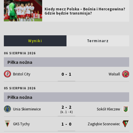
Kiedy mecz Polska – Bośnia i Hercegowina?
Gdzie będzie transmisja?
Wyniki
Terminarz
06 SIERPNIA 2026
Piłka nożna
0 - 1
Bristol City
Walsall
05 SIERPNIA 2026
Piłka nożna
2 - 2
Unia Skierniewice
Sokół Kleczew
(k. 1 - 4)
1 - 0
GKS Tychy
Zagłębie Sosnowiec