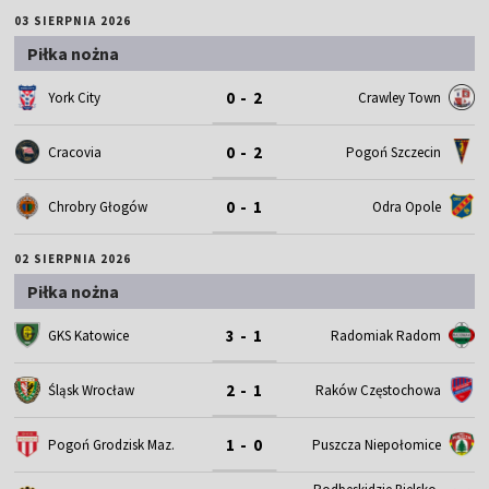
03 SIERPNIA 2026
Piłka nożna
0 - 2
York City
Crawley Town
0 - 2
Cracovia
Pogoń Szczecin
0 - 1
Chrobry Głogów
Odra Opole
02 SIERPNIA 2026
Piłka nożna
3 - 1
GKS Katowice
Radomiak Radom
2 - 1
Śląsk Wrocław
Raków Częstochowa
1 - 0
Pogoń Grodzisk Maz.
Puszcza Niepołomice