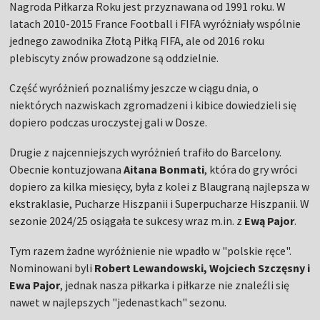
Nagroda Piłkarza Roku jest przyznawana od 1991 roku. W
latach 2010-2015 France Football i FIFA wyróżniały wspólnie
jednego zawodnika Złotą Piłką FIFA, ale od 2016 roku
plebiscyty znów prowadzone są oddzielnie.
Część wyróżnień poznaliśmy jeszcze w ciągu dnia, o
niektórych nazwiskach zgromadzeni i kibice dowiedzieli się
dopiero podczas uroczystej gali w Dosze.
Drugie z najcenniejszych wyróżnień trafiło do Barcelony.
Obecnie kontuzjowana
Aitana Bonmati
, która do gry wróci
dopiero za kilka miesięcy, była z kolei z Blaugraną najlepsza w
ekstraklasie, Pucharze Hiszpanii i Superpucharze Hiszpanii. W
sezonie 2024/25 osiągała te sukcesy wraz m.in. z
Ewą Pajor
.
Tym razem żadne wyróżnienie nie wpadło w "polskie ręce".
Nominowani byli
Robert Lewandowski, Wojciech Szczęsny i
Ewa Pajor
, jednak nasza piłkarka i piłkarze nie znaleźli się
nawet w najlepszych "jedenastkach" sezonu.