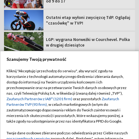
od 9 do 17
Ostatni etap wyłoni zwycięzcę TdP. Oglądaj
"czasówkę" w TVP!
LGP: wygrana Norweżki w Courchevel. Polka
w drugiej dziesiątce
Szanujemy Twoją prywatność
Kliknij "Akceptuję i przechodzę do serwisu", aby wyrazić zgody na
korzystanie z technologii automatycznego śledzenia i zbierania danych,
TVP
dostęp do informacji na Twoim urządzeniu końcowym i ich
Abonament TVP
Regulamin TVP
przechowywanie oraz na przetwarzanie Twoich danych osobowych przez
nas, czyli Telewizję Polską S.A. w likwidacji (zwaną dalej również „TVP”),
Polityka prywatności
Sklep TVP
Zaufanych Partnerów z IAB* (1201 firm)
oraz pozostałych
Zaufanych
Partnerów TVP (93 firm)
, w celach marketingowych (w tym do
Biuro Reklamy
Moje zgody
zautomatyzowanego dopasowania reklam do Twoich zainteresowań i
mierzenia ich skuteczności) i pozostałych, które wskazujemy poniżej, a
Oferta Handlowa
Biuro reklamy
także zgody na udostępnianie przez nas identyfikatora PPID do Google.
Telegazeta ogłoszenia
Kontakt
Twoje dane osobowe zbierane podczas odwiedzania przez Ciebie naszych
Emisja w TVP
poszczególnych serwisów
zwanych dalej „Portalem”, w tym informacje