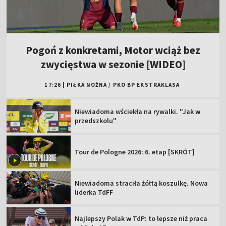
Pogoń z konkretami, Motor wciąż bez
zwycięstwa w sezonie [WIDEO]
17:26
|
PIŁKA NOŻNA
/
PKO BP EKSTRAKLASA
Niewiadoma wściekła na rywalki. "Jak w
przedszkolu"
Tour de Pologne 2026: 6. etap [SKRÓT]
Niewiadoma straciła żółtą koszulkę. Nowa
liderka TdFF
Najlepszy Polak w TdP: to lepsze niż praca