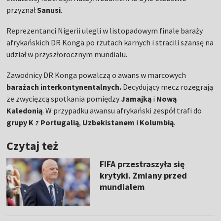
przyznał
Sanusi
.
Reprezentanci Nigerii ulegli w listopadowym finale baraży
afrykańskich DR Konga po rzutach karnych i stracili szansę na
udział w przyszłorocznym mundialu.
Zawodnicy DR Konga powalczą o awans w marcowych
barażach interkontynentalnych.
Decydujący mecz rozegrają
ze zwycięzcą spotkania pomiędzy
Jamajką
i
Nową
Kaledonią
. W przypadku awansu afrykański zespół trafi do
grupy K
z
Portugalią
,
Uzbekistanem
i
Kolumbią
.
Czytaj też
FIFA przestraszyła się
krytyki. Zmiany przed
mundialem