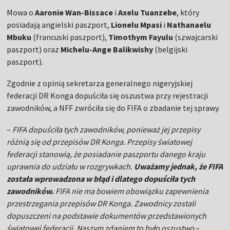
Mowa o
Aaronie Wan-Bissace
i
Axelu Tuanzebe
, który
posiadają angielski paszport,
Lionelu Mpasi
i
Nathanaelu
Mbuku
(francuski paszport),
Timothym Fayulu
(szwajcarski
paszport) oraz
Michelu-Ange Balikwishy
(belgijski
paszport).
Zgodnie z opinią sekretarza generalnego nigeryjskiej
federacji DR Konga dopuściła się oszustwa przy rejestracji
zawodników, a NFF zwróciła się do FIFA o zbadanie tej sprawy.
–
FIFA dopuściła tych zawodników, ponieważ jej przepisy
różnią się od przepisów DR Konga. Przepisy światowej
federacji stanowią, że posiadanie paszportu danego kraju
uprawnia do udziału w rozgrywkach.
Uważamy jednak, że FIFA
została wprowadzona w błąd i dlatego dopuściła tych
zawodników.
FIFA nie ma bowiem obowiązku zapewnienia
przestrzegania przepisów DR Konga. Zawodnicy zostali
dopuszczeni na podstawie dokumentów przedstawionych
światowej federacji. Naszym zdaniem to było oszustwo
–