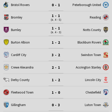
0 - 1
Bristol Rovers
Peterborough United
1 - 1
Bromley
Reading
(k. 4 - 5)
1 - 1
Burnley
Notts County
(k. 4 - 3)
1 - 2
Burton Albion
Blackburn Rovers
3 - 2
Cardiff City
Swindon Town
2 - 1
Crewe Alexandra
Accrington Stanley
1 - 2
Derby County
Lincoln City
1 - 0
Fleetwood Town
Chesterfield
0 - 3
Gillingham
Luton Town