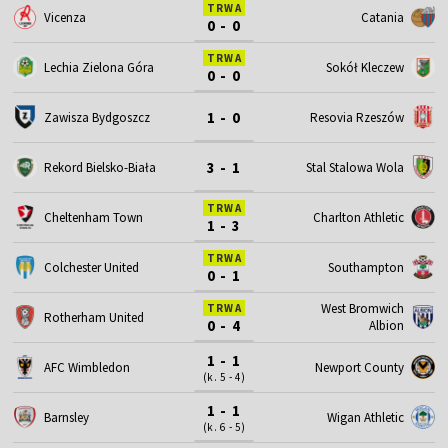
TRWA
Vicenza
Catania
0 - 0
TRWA
Lechia Zielona Góra
Sokół Kleczew
0 - 0
1 - 0
Zawisza Bydgoszcz
Resovia Rzeszów
3 - 1
Rekord Bielsko-Biała
Stal Stalowa Wola
TRWA
Cheltenham Town
Charlton Athletic
1 - 3
TRWA
Colchester United
Southampton
0 - 1
West Bromwich
TRWA
Rotherham United
0 - 4
Albion
1 - 1
AFC Wimbledon
Newport County
(k. 5 - 4)
1 - 1
Barnsley
Wigan Athletic
(k. 6 - 5)