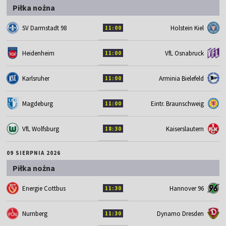
Piłka nożna
SV Darmstadt 98
Holstein Kiel
11:00
Heidenheim
VfL Osnabruck
11:00
Karlsruher
Arminia Bielefeld
11:00
Magdeburg
Eintr. Braunschweig
11:00
VfL Wolfsburg
Kaiserslautern
18:30
09 SIERPNIA 2026
Piłka nożna
Energie Cottbus
Hannover 96
11:30
Nurnberg
Dynamo Dresden
11:30