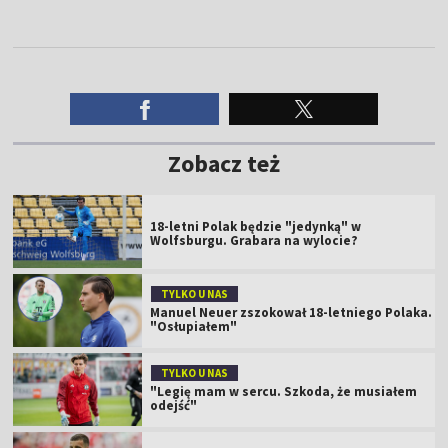
Zobacz też
18-letni Polak będzie "jedynką" w
Wolfsburgu. Grabara na wylocie?
TYLKO U NAS
Manuel Neuer zszokował 18-letniego Polaka.
"Osłupiałem"
TYLKO U NAS
"Legię mam w sercu. Szkoda, że musiałem
odejść"