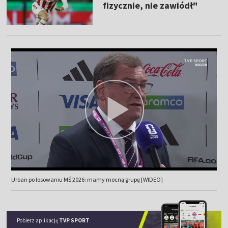
fizycznie, nie zawiódł"
Urban po losowaniu MŚ 2026: mamy mocną grupę [WIDEO]
Pobierz aplikację
TVP SPORT