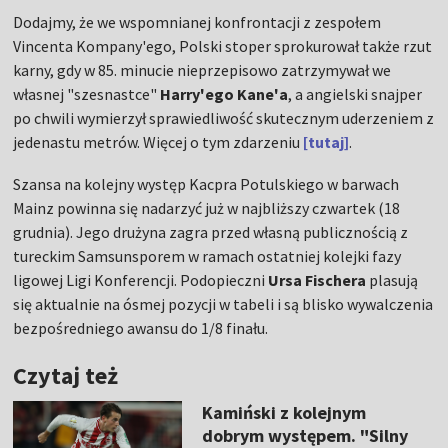
Dodajmy, że we wspomnianej konfrontacji z zespołem
Vincenta Kompany'ego, Polski stoper sprokurował także rzut
karny, gdy w 85. minucie nieprzepisowo zatrzymywał we
własnej "szesnastce"
Harry'ego Kane'a
, a angielski snajper
po chwili wymierzył sprawiedliwość skutecznym uderzeniem z
jedenastu metrów. Więcej o tym zdarzeniu
[tutaj]
.
Szansa na kolejny występ Kacpra Potulskiego w barwach
Mainz powinna się nadarzyć już w najbliższy czwartek (18
grudnia). Jego drużyna zagra przed własną publicznością z
tureckim Samsunsporem w ramach ostatniej kolejki fazy
ligowej Ligi Konferencji. Podopieczni
Ursa Fischera
plasują
się aktualnie na ósmej pozycji w tabeli i są blisko wywalczenia
bezpośredniego awansu do 1/8 finału.
Czytaj też
Kamiński z kolejnym
dobrym występem. "Silny