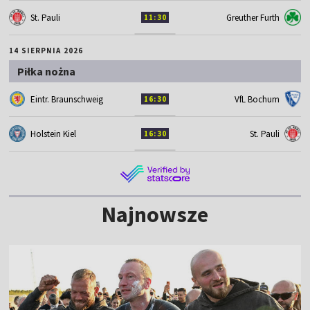
St. Pauli
Greuther Furth
11:30
14 SIERPNIA 2026
Piłka nożna
Eintr. Braunschweig
VfL Bochum
16:30
Holstein Kiel
St. Pauli
16:30
Najnowsze