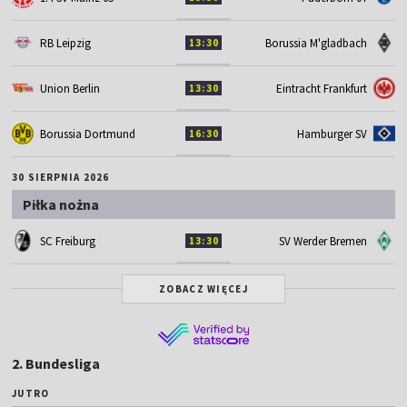
RB Leipzig
Borussia M'gladbach
13:30
Union Berlin
Eintracht Frankfurt
13:30
Borussia Dortmund
Hamburger SV
16:30
30 SIERPNIA 2026
Piłka nożna
SC Freiburg
SV Werder Bremen
13:30
ZOBACZ WIĘCEJ
2. Bundesliga
JUTRO