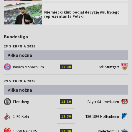
Niemiecki klub podjął decyzję ws. byłego
reprezentanta Polski
Bundesliga
28 SIERPNIA 2026
Piłka nożna
Bayern Monachium
VfB Stuttgart
18:30
29 SIERPNIA 2026
Piłka nożna
Elversberg
Bayer 04 Leverkusen
13:30
1. FC Koln
TSG 1899 Hoffenheim
13:30
1. FSV Mainz 05
Paderborn 07
13:30