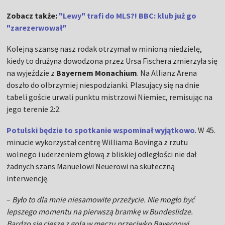
Zobacz także:
"Lewy" trafi do MLS?! BBC: klub już go
"zarezerwował"
Kolejną szansę nasz rodak otrzymał w minioną niedzielę,
kiedy to drużyna dowodzona przez Ursa Fischera zmierzyła się
na wyjeździe z
Bayernem Monachium
. Na Allianz Arena
doszło do olbrzymiej niespodzianki. Plasujący się na dnie
tabeli goście urwali punktu mistrzowi Niemiec, remisując na
jego terenie 2:2.
Potulski będzie to spotkanie wspominał wyjątkowo
. W 45.
minucie wykorzystał centrę Williama Bovinga z rzutu
wolnego i uderzeniem głową z bliskiej odległości nie dał
żadnych szans Manuelowi Neuerowi na skuteczną
interwencję.
–
Było to dla mnie niesamowite przeżycie. Nie mogło być
lepszego momentu na pierwszą bramkę w Bundeslidze.
Bardzo się cieszę z gola w meczu przeciwko Bayernowi