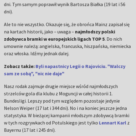
dni. Tym samym poprawił wynik Bartosza Białka (19 lat i 56
dni).
Ale to nie wszystko. Okazuje się, że obrońca Mainz zapisał się
na kartach historii, jako – uwaga –
najmłodszy polski
zdobywca bramki w europejskich ligach TOP 5
. Do nich
umownie należą: angielska, francuska, hiszpańska, niemiecka
oraz włoska. Idźmy jednak dalej.
Zobacz także:
Byli napastnicy Legii o Rajoviciu. "Walczy
sam ze sobą", "nic nie daje"
Nasz rodak zajmuje drugie miejsce wśród najmłodszych
strzelców gola dla klubu z Moguncji w całej historii 1.
Bundesligi. Lepszy pod tym względem pozostaje jedynie
Nelson Weiper (17 lat i 344 dni). No i na koniec jeszcze jedna
statystyka. W bieżącej kampanii młodszym zdobywcą bramki
w tych rozgrywkach od Potulskiego jest tylko
Lennart Karl
z
Bayernu (17 lat i 245 dni).