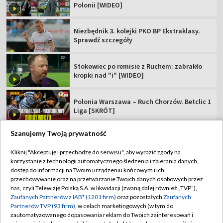
Polonii [WIDEO]
Niezbędnik 3. kolejki PKO BP Ekstraklasy.
Sprawdź szczegóły
Stokowiec po remisie z Ruchem: zabrakło
kropki nad "i" [WIDEO]
Polonia Warszawa – Ruch Chorzów. Betclic 1
Liga [SKRÓT]
Szanujemy Twoją prywatność
Kliknij "Akceptuję i przechodzę do serwisu", aby wyrazić zgody na
korzystanie z technologii automatycznego śledzenia i zbierania danych,
TVP
dostęp do informacji na Twoim urządzeniu końcowym i ich
Abonament TVP
Regulamin TVP
przechowywanie oraz na przetwarzanie Twoich danych osobowych przez
nas, czyli Telewizję Polską S.A. w likwidacji (zwaną dalej również „TVP”),
Polityka prywatności
Sklep TVP
Zaufanych Partnerów z IAB* (1201 firm)
oraz pozostałych
Zaufanych
Partnerów TVP (93 firm)
, w celach marketingowych (w tym do
Biuro Reklamy
Moje zgody
zautomatyzowanego dopasowania reklam do Twoich zainteresowań i