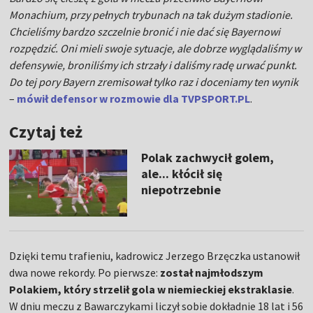
Monachium, przy pełnych trybunach na tak dużym stadionie.
Chcieliśmy bardzo szczelnie bronić i nie dać się Bayernowi
rozpędzić. Oni mieli swoje sytuacje, ale dobrze wyglądaliśmy w
defensywie, broniliśmy ich strzały i daliśmy radę urwać punkt.
Do tej pory Bayern zremisował tylko raz i doceniamy ten wynik
–
mówił defensor w rozmowie dla TVPSPORT.PL
.
Czytaj też
Polak zachwycił golem,
ale... kłócił się
niepotrzebnie
Dzięki temu trafieniu, kadrowicz Jerzego Brzęczka ustanowił
dwa nowe rekordy. Po pierwsze:
został najmłodszym
Polakiem, który strzelił gola w niemieckiej ekstraklasie
.
W dniu meczu z Bawarczykami liczył sobie dokładnie 18 lat i 56