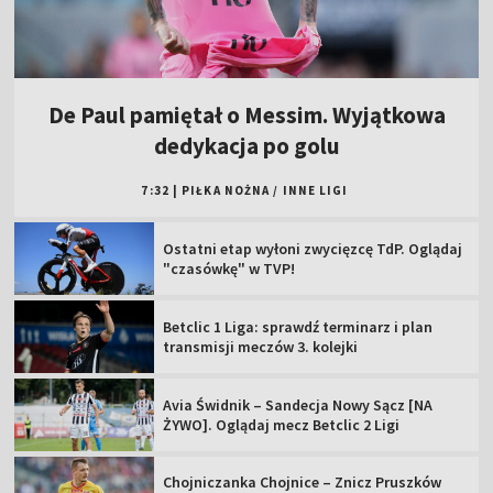
De Paul pamiętał o Messim. Wyjątkowa
dedykacja po golu
7:32
|
PIŁKA NOŻNA
/
INNE LIGI
Ostatni etap wyłoni zwycięzcę TdP. Oglądaj
"czasówkę" w TVP!
Betclic 1 Liga: sprawdź terminarz i plan
transmisji meczów 3. kolejki
Avia Świdnik – Sandecja Nowy Sącz [NA
ŻYWO]. Oglądaj mecz Betclic 2 Ligi
Chojniczanka Chojnice – Znicz Pruszków