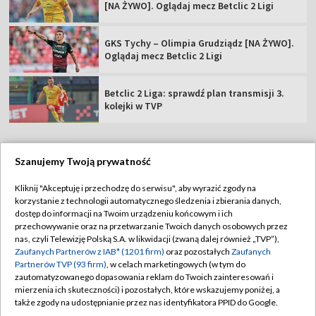
[NA ŻYWO]. Oglądaj mecz Betclic 2 Ligi
GKS Tychy – Olimpia Grudziądz [NA ŻYWO].
Oglądaj mecz Betclic 2 Ligi
Betclic 2 Liga: sprawdź plan transmisji 3.
kolejki w TVP
Szanujemy Twoją prywatność
TVP
Kliknij "Akceptuję i przechodzę do serwisu", aby wyrazić zgody na
korzystanie z technologii automatycznego śledzenia i zbierania danych,
Abonament TVP
Regulamin TVP
dostęp do informacji na Twoim urządzeniu końcowym i ich
Polityka prywatności
Sklep TVP
przechowywanie oraz na przetwarzanie Twoich danych osobowych przez
nas, czyli Telewizję Polską S.A. w likwidacji (zwaną dalej również „TVP”),
Biuro Reklamy
Moje zgody
Zaufanych Partnerów z IAB* (1201 firm)
oraz pozostałych
Zaufanych
Partnerów TVP (93 firm)
, w celach marketingowych (w tym do
Oferta Handlowa
Biuro reklamy
zautomatyzowanego dopasowania reklam do Twoich zainteresowań i
mierzenia ich skuteczności) i pozostałych, które wskazujemy poniżej, a
Telegazeta ogłoszenia
Kontakt
także zgody na udostępnianie przez nas identyfikatora PPID do Google.