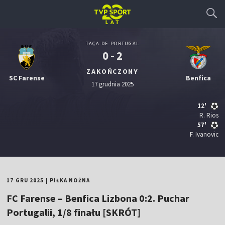
TAÇA DE PORTUGAL
0 - 2
ZAKOŃCZONY
SC Farense
Benfica
17 grudnia 2025
12'
R. Rios
57'
F. Ivanovic
17 GRU 2025
|
PIŁKA NOŻNA
FC Farense – Benfica Lizbona 0:2. Puchar
Portugalii, 1/8 finału [SKRÓT]