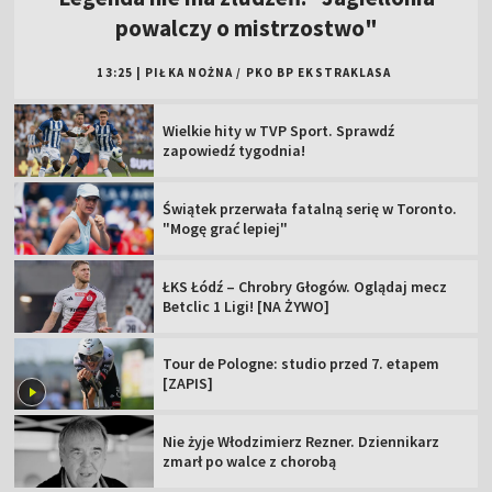
powalczy o mistrzostwo"
13:25
|
PIŁKA NOŻNA
/
PKO BP EKSTRAKLASA
Wielkie hity w TVP Sport. Sprawdź
zapowiedź tygodnia!
Świątek przerwała fatalną serię w Toronto.
"Mogę grać lepiej"
ŁKS Łódź – Chrobry Głogów. Oglądaj mecz
Betclic 1 Ligi! [NA ŻYWO]
Tour de Pologne: studio przed 7. etapem
[ZAPIS]
Nie żyje Włodzimierz Rezner. Dziennikarz
zmarł po walce z chorobą