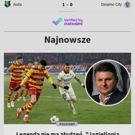
1 - 0
Auda
Dinamo City
Najnowsze
POLECAMY
Legenda nie ma złudzeń. "Jagiellonia