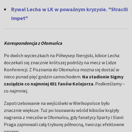
Rywal Lecha w LK w poważnym kryzysie. "Stracili
impet"
Korespondencja z Ołomuńca
Po dwóch wycieczkach na Półwysep Iberyjski, kibice Lecha
doczekali się znacznie krótszej podróży na mecz w Lidze
Konferencji. Z Poznania do Ołomuńca można się dostać w
nieco ponad pięć godzin samochodem.
Na stadionie Sigmy
zasiądzie co najmniej 651 fanów Kolejorza
. Podkreślamy –
co najmniej.
Zapotrzebowanie na wejściówki w Wielkopolsce było
znacznie większe. Tuż po losowaniu wśród kibiców krążyły
nagrania z meczów w Ołomuńcu, gdy fanatycy Sparty i Slavii
Praga zajmowali całą trybunę północną, tworząc efektowne
oprawy.