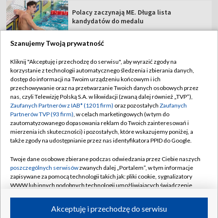
Polacy zaczynają ME. Długa lista
kandydatów do medalu
Szanujemy Twoją prywatność
Kliknij "Akceptuję i przechodzę do serwisu", aby wyrazić zgody na
korzystanie z technologii automatycznego śledzenia i zbierania danych,
TVP
dostęp do informacji na Twoim urządzeniu końcowym i ich
Abonament TVP
Regulamin TVP
przechowywanie oraz na przetwarzanie Twoich danych osobowych przez
nas, czyli Telewizję Polską S.A. w likwidacji (zwaną dalej również „TVP”),
Polityka prywatności
Sklep TVP
Zaufanych Partnerów z IAB* (1201 firm)
oraz pozostałych
Zaufanych
Partnerów TVP (93 firm)
, w celach marketingowych (w tym do
Biuro Reklamy
Moje zgody
zautomatyzowanego dopasowania reklam do Twoich zainteresowań i
mierzenia ich skuteczności) i pozostałych, które wskazujemy poniżej, a
Oferta Handlowa
Biuro reklamy
także zgody na udostępnianie przez nas identyfikatora PPID do Google.
Telegazeta ogłoszenia
Kontakt
Twoje dane osobowe zbierane podczas odwiedzania przez Ciebie naszych
Emisja w TVP
poszczególnych serwisów
zwanych dalej „Portalem”, w tym informacje
zapisywane za pomocą technologii takich jak: pliki cookie, sygnalizatory
Kanały
Rada Programowa
WWW lub innych podobnych technologii umożliwiających świadczenie
dopasowanych i bezpiecznych usług, personalizację treści oraz reklam,
Ogłoszenia przetargowe
udostępnianie funkcji mediów społecznościowych oraz analizowanie
©2026 Telewizja Polska Spółka Akcyjna w likwidacji
Akceptuję i przechodzę do serwisu
ruchu w Internecie.
Akademia Telewizyjna