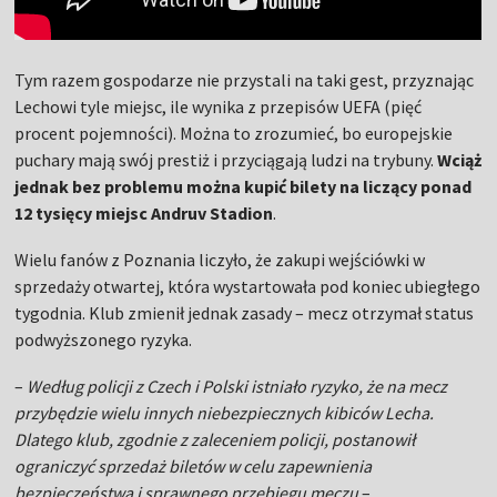
Tym razem gospodarze nie przystali na taki gest, przyznając
Lechowi tyle miejsc, ile wynika z przepisów UEFA (pięć
procent pojemności). Można to zrozumieć, bo europejskie
puchary mają swój prestiż i przyciągają ludzi na trybuny.
Wciąż
jednak bez problemu można kupić bilety na liczący ponad
12 tysięcy miejsc Andruv Stadion
.
Wielu fanów z Poznania liczyło, że zakupi wejściówki w
sprzedaży otwartej, która wystartowała pod koniec ubiegłego
tygodnia. Klub zmienił jednak zasady – mecz otrzymał status
podwyższonego ryzyka.
–
Według policji z Czech i Polski istniało ryzyko, że na mecz
przybędzie wielu innych niebezpiecznych kibiców Lecha.
Dlatego klub, zgodnie z zaleceniem policji, postanowił
ograniczyć sprzedaż biletów w celu zapewnienia
bezpieczeństwa i sprawnego przebiegu meczu
–