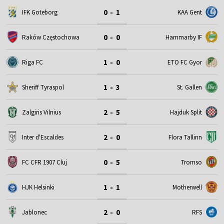
0 - 1
IFK Goteborg
KAA Gent
0 - 0
Raków Częstochowa
Hammarby IF
1 - 0
Riga FC
ETO FC Gyor
1 - 3
Sheriff Tyraspol
St. Gallen
2 - 5
Zalgiris Vilnius
Hajduk Split
2 - 0
Inter d'Escaldes
Flora Tallinn
0 - 5
FC CFR 1907 Cluj
Tromso
1 - 1
HJK Helsinki
Motherwell
2 - 0
Jablonec
RFS