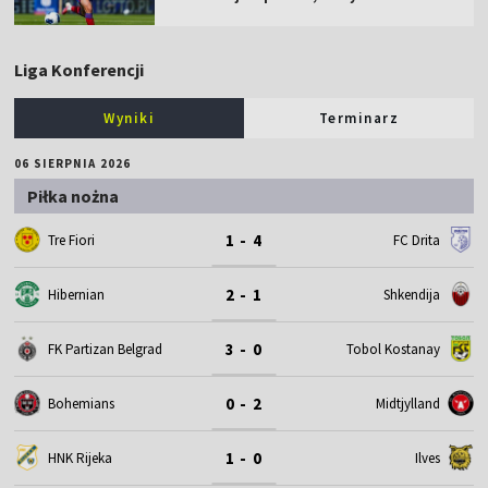
Liga Konferencji
Wyniki
Terminarz
06 SIERPNIA 2026
Piłka nożna
1 - 4
Tre Fiori
FC Drita
2 - 1
Hibernian
Shkendija
3 - 0
FK Partizan Belgrad
Tobol Kostanay
0 - 2
Bohemians
Midtjylland
1 - 0
HNK Rijeka
Ilves