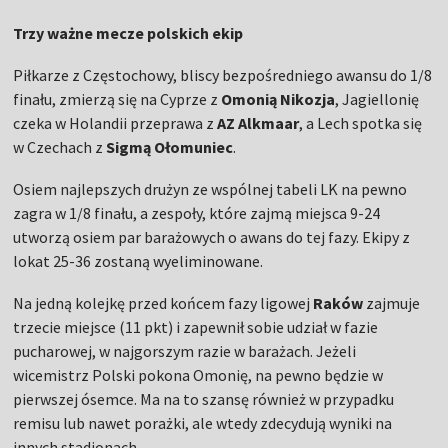
Trzy ważne mecze polskich ekip
Piłkarze z Częstochowy, bliscy bezpośredniego awansu do 1/8
finału, zmierzą się na Cyprze z
Omonią
Nikozja
, Jagiellonię
czeka w Holandii przeprawa z
AZ
Alkmaar
, a Lech spotka się
w Czechach z
Sigmą
Ołomuniec
.
Osiem najlepszych drużyn ze wspólnej tabeli LK na pewno
zagra w 1/8 finału, a zespoły, które zajmą miejsca 9-24
utworzą osiem par barażowych o awans do tej fazy. Ekipy z
lokat 25-36 zostaną wyeliminowane.
Na jedną kolejkę przed końcem fazy ligowej
Raków
zajmuje
trzecie miejsce (11 pkt) i zapewnił sobie udział w fazie
pucharowej, w najgorszym razie w barażach. Jeżeli
wicemistrz Polski pokona Omonię, na pewno będzie w
pierwszej ósemce. Ma na to szansę również w przypadku
remisu lub nawet porażki, ale wtedy zdecydują wyniki na
innych stadionach.