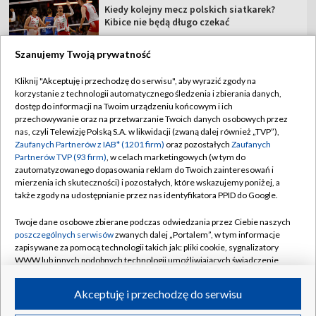
Kiedy kolejny mecz polskich siatkarek?
Kibice nie będą długo czekać
Szanujemy Twoją prywatność
Kliknij "Akceptuję i przechodzę do serwisu", aby wyrazić zgody na
korzystanie z technologii automatycznego śledzenia i zbierania danych,
TVP
dostęp do informacji na Twoim urządzeniu końcowym i ich
Abonament TVP
Regulamin TVP
przechowywanie oraz na przetwarzanie Twoich danych osobowych przez
nas, czyli Telewizję Polską S.A. w likwidacji (zwaną dalej również „TVP”),
Polityka prywatności
Sklep TVP
Zaufanych Partnerów z IAB* (1201 firm)
oraz pozostałych
Zaufanych
Partnerów TVP (93 firm)
, w celach marketingowych (w tym do
Biuro Reklamy
Moje zgody
zautomatyzowanego dopasowania reklam do Twoich zainteresowań i
mierzenia ich skuteczności) i pozostałych, które wskazujemy poniżej, a
Oferta Handlowa
Biuro reklamy
także zgody na udostępnianie przez nas identyfikatora PPID do Google.
Telegazeta ogłoszenia
Kontakt
Twoje dane osobowe zbierane podczas odwiedzania przez Ciebie naszych
Emisja w TVP
poszczególnych serwisów
zwanych dalej „Portalem”, w tym informacje
zapisywane za pomocą technologii takich jak: pliki cookie, sygnalizatory
Kanały
Rada Programowa
WWW lub innych podobnych technologii umożliwiających świadczenie
dopasowanych i bezpiecznych usług, personalizację treści oraz reklam,
Ogłoszenia przetargowe
udostępnianie funkcji mediów społecznościowych oraz analizowanie
©2026 Telewizja Polska Spółka Akcyjna w likwidacji
Akceptuję i przechodzę do serwisu
ruchu w Internecie.
Akademia Telewizyjna