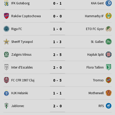
0 - 1
IFK Goteborg
KAA Gent
0 - 0
Raków Częstochowa
Hammarby IF
1 - 0
Riga FC
ETO FC Gyor
1 - 3
Sheriff Tyraspol
St. Gallen
2 - 5
Zalgiris Vilnius
Hajduk Split
2 - 0
Inter d'Escaldes
Flora Tallinn
0 - 5
FC CFR 1907 Cluj
Tromso
1 - 1
HJK Helsinki
Motherwell
2 - 0
Jablonec
RFS