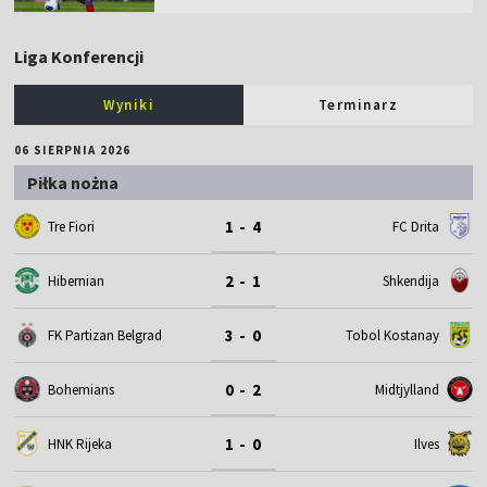
Liga Konferencji
Wyniki
Terminarz
06 SIERPNIA 2026
Piłka nożna
1 - 4
Tre Fiori
FC Drita
2 - 1
Hibernian
Shkendija
3 - 0
FK Partizan Belgrad
Tobol Kostanay
0 - 2
Bohemians
Midtjylland
1 - 0
HNK Rijeka
Ilves