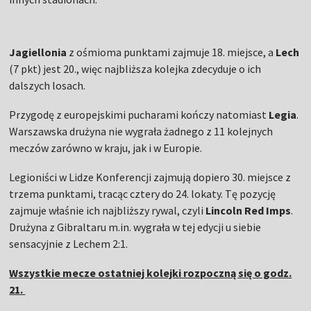
Jagiellonia
z ośmioma punktami zajmuje 18. miejsce, a
Lech
(7 pkt) jest 20., więc najbliższa kolejka zdecyduje o ich
dalszych losach.
Przygodę z europejskimi pucharami kończy natomiast
Legia
.
Warszawska drużyna nie wygrała żadnego z 11 kolejnych
meczów zarówno w kraju, jak i w Europie.
Legioniści w Lidze Konferencji zajmują dopiero 30. miejsce z
trzema punktami, tracąc cztery do 24. lokaty. Tę pozycję
zajmuje właśnie ich najbliższy rywal, czyli
Lincoln
Red
Imps
.
Drużyna z Gibraltaru m.in. wygrała w tej edycji u siebie
sensacyjnie z Lechem 2:1.
Wszystkie mecze ostatniej kolejki rozpoczną się o godz.
21.