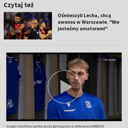
Czytaj też
Ośmieszyli Lecha, chcą
awansu w Warszawie. "Nie
jesteśmy amatorami"
Gurgul: traciliśmy punkty przez gorszą pracę w defensywie [WIDEO]