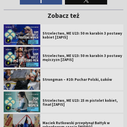
Zobacz też
Strzelectwo, ME U23: 50 m karabin 3 postawy
kobiet [ZAPIS]
Strzelectwo, ME U23: 50 m karabin 3 postawy
mężczyzn [ZAPIS]
Strongman – #10: Puchar Polski, Łuków
Strzelectwo, ME U23: 25 m pistolet kobiet,
finał [ZAPIS]
Maciek Rutkowski przepłynął Bałtyk w
rekordowym czasie [WIDEO]