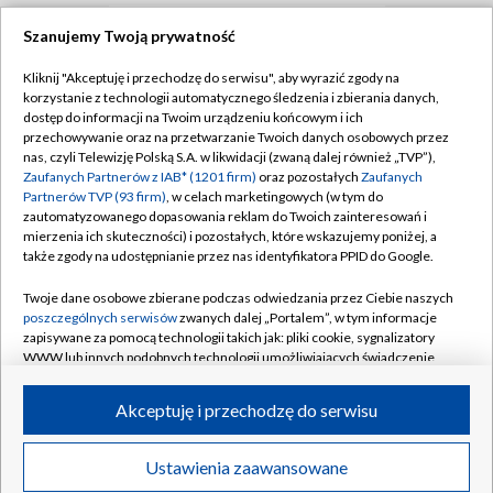
Szanujemy Twoją prywatność
TVP
Kliknij "Akceptuję i przechodzę do serwisu", aby wyrazić zgody na
korzystanie z technologii automatycznego śledzenia i zbierania danych,
Abonament TVP
Regulamin TVP
dostęp do informacji na Twoim urządzeniu końcowym i ich
Polityka prywatności
Sklep TVP
przechowywanie oraz na przetwarzanie Twoich danych osobowych przez
nas, czyli Telewizję Polską S.A. w likwidacji (zwaną dalej również „TVP”),
Biuro Reklamy
Moje zgody
Zaufanych Partnerów z IAB* (1201 firm)
oraz pozostałych
Zaufanych
Partnerów TVP (93 firm)
, w celach marketingowych (w tym do
Oferta Handlowa
Biuro reklamy
zautomatyzowanego dopasowania reklam do Twoich zainteresowań i
mierzenia ich skuteczności) i pozostałych, które wskazujemy poniżej, a
Telegazeta ogłoszenia
Kontakt
także zgody na udostępnianie przez nas identyfikatora PPID do Google.
Emisja w TVP
Twoje dane osobowe zbierane podczas odwiedzania przez Ciebie naszych
Kanały
Rada Programowa
poszczególnych serwisów
zwanych dalej „Portalem”, w tym informacje
zapisywane za pomocą technologii takich jak: pliki cookie, sygnalizatory
Ogłoszenia przetargowe
WWW lub innych podobnych technologii umożliwiających świadczenie
©2026 Telewizja Polska Spółka Akcyjna w likwidacji
dopasowanych i bezpiecznych usług, personalizację treści oraz reklam,
Akademia Telewizyjna
udostępnianie funkcji mediów społecznościowych oraz analizowanie
Akceptuję i przechodzę do serwisu
Informacje o nadawcy
ruchu w Internecie.
Centrum informacji TVP
Twoje dane osobowe zbierane podczas odwiedzania przez Ciebie
Ustawienia zaawansowane
News
Transmisje
Wideo
Więcej
poszczególnych serwisów
na Portalu, takie jak adresy IP, identyfikatory
System NOS