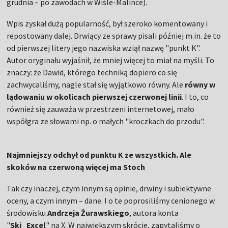
grudnia – po zawodach w Wiśle-Malince).
Wpis zyskał dużą popularność, był szeroko komentowany i
repostowany dalej. Drwiący ze sprawy pisali później m.in. że to
od pierwszej litery jego nazwiska wziął nazwę "punkt K".
Autor oryginału wyjaśnił, że mniej więcej to miał na myśli. To
znaczy: że Dawid, którego techniką dopiero co się
zachwycaliśmy, nagle stał się wyjątkowo równy. Ale
równy w
lądowaniu w okolicach pierwszej czerwonej linii
. I to, co
również się zauważa w przestrzeni internetowej, mało
współgra ze słowami np. o małych "kroczkach do przodu".
Najmniejszy odchył od punktu K ze wszystkich. Ale
skoków na czerwoną więcej ma Stoch
Tak czy inaczej, czym innym są opinie, drwiny i subiektywne
oceny, a czym innym – dane. I o te poprosiliśmy cenionego w
środowisku
Andrzeja Żurawskiego
, autora konta
"
Ski_Excel
" na X. W największym skrócie, zapytaliśmy o