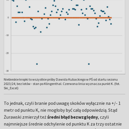
Niebieskie kropki to wszystkie próby Dawida Kubackiego w PŚ od startu sezonu
2023/24, bez lotów - stan po Klingenthal. Czerwona linia wyznacza punkt K. (fot.
Ski_Excel)
To jednak, czyli branie pod uwagę skoków wyłącznie na +/- 1
metr od punktu K, nie mogłoby być całą odpowiedzią. Stąd
Żurawski zmierzył też
średni błąd bezwzględny
, czyli
najmniejsze średnie odchylenie od punktu K za trzy ostatnie