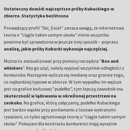
Ostateczny dowód: najczęstsze próby Kubackiego w
zbiorze. Statystyka bezlitosna
Prowadzący profil "Ski_Excel" zwraca uwagę, że internetowa
teoria o "ciągle takim samym skoku" mimo wszystko
powinna być sprawdzona w jeszcze inny sposób – poprzez
analizę, jakie próby Kubacki wykonuje najczęściej.
Można to zwizualizować przy pomocy narzędzia "
Box and
whiskers
". Aby go użyć, należy wypisać wszystkie odległości z
konkursów. Następnie wylicza się medianę oraz granice tego,
co najbardziej typowe w zbiorze. W tym wypadku: im węższe
jest na grafice końcowej "pudełko", tym lepszą zawodnik ma
skuteczność w lądowaniu w określonej przestrzeni na
zeskoku
. Na grafice, którą załączamy, pudełko Kubackiego
jest bardzo wąskie przy porównaniu z losowo wybranymi
rywalami, co tylko ugruntowuje teorię o "ciągle takim samym
skoku". Pokazani dla kontrastu konkurenci mają wyraźnie