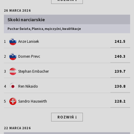
26 MARCA 2026
Skoki narciarskie
Puchar Świata, Planica, mężczyźni, kwalifikacje
1
Anze Lanisek
242.5
2
Domen Prevc
240.3
3
Stephan Embacher
239.7
4
Ren Nikaido
230.8
5
Sandro Hauswirth
228.2
ROZWIŃ
22 MARCA 2026