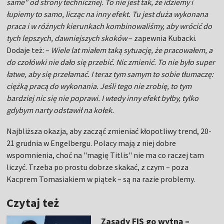
same" od strony technicznej. To nie jest tak, że idziemy i
łupiemy to samo, licząc na inny efekt. Tu jest duża wykonana
praca i w różnych kierunkach kombinowaliśmy, aby wrócić do
tych lepszych, dawniejszych skoków
– zapewnia Kubacki.
Dodaje też: –
Wiele lat miałem taką sytuację, że pracowałem, a
do czołówki nie dało się przebić. Nic zmienić. To nie było super
łatwe, aby się przełamać. I teraz tym samym to sobie tłumaczę:
ciężką pracą do wykonania. Jeśli tego nie zrobię, to tym
bardziej nic się nie poprawi. I wtedy inny efekt byłby, tylko
gdybym narty odstawił na kołek.
Najbliższa okazja, aby zacząć zmieniać kłopotliwy trend, 20-
21 grudnia w Engelbergu. Polacy mają z niej dobre
wspomnienia, choć na "magię Titlis" nie ma co raczej tam
liczyć. Trzeba po prostu dobrze skakać, z czym – poza
Kacprem Tomasiakiem w piątek – są na razie problemy.
Czytaj też
Zasady FIS go wytną –