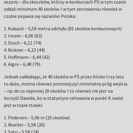
sezony – dla skoczków, którzy w konkursach PŚ w tym czasie
oddali minimum 40 skoków. I w tym zestawieniu również w
czubie pojawia się nazwisko Polaka:
1. Kubacki – 5,59 metra odchyłu (81 skoków konkursowych)
2. Insam – 6,06 (63)
3. Stoch – 6,11 (74)
4. Bickner – 6,23 (44)
5. Hoffmann – 6,44 (42)
6. Aigro – 6,48 (79)
Jednak zakładając, że 40 skoków w PŚ przez blisko trzy lata
to dużo, można również pomniejszyć minimalny próg wejścia
– np. do co najmniej 20 skoków. I to również nie jest na
korzyść Dawida, bo w statystyce celowania w punkt K nadal
jest w topie stawki:
1. Pedersen – 5,06 m (25 skoków)
2. Mueller – 5,58 (20)
3. Sato – 5,58 (24)