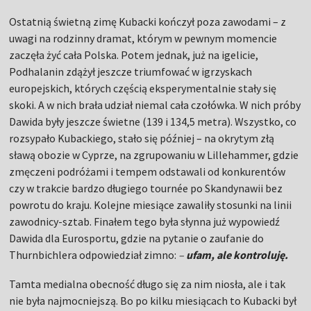
Ostatnią świetną zimę Kubacki kończył poza zawodami – z
uwagi na rodzinny dramat, którym w pewnym momencie
zaczęła żyć cała Polska. Potem jednak, już na igelicie,
Podhalanin zdążył jeszcze triumfować w igrzyskach
europejskich, których częścią eksperymentalnie stały się
skoki. A w nich brała udział niemal cała czołówka. W nich próby
Dawida były jeszcze świetne (139 i 134,5 metra). Wszystko, co
rozsypało Kubackiego, stało się później – na okrytym złą
sławą obozie w Cyprze, na zgrupowaniu w Lillehammer, gdzie
zmęczeni podróżami i tempem odstawali od konkurentów
czy w trakcie bardzo długiego tournée po Skandynawii bez
powrotu do kraju. Kolejne miesiące zawaliły stosunki na linii
zawodnicy-sztab. Finałem tego była słynna już wypowiedź
Dawida dla Eurosportu, gdzie na pytanie o zaufanie do
Thurnbichlera odpowiedział zimno:
–
ufam, ale kontroluję.
Tamta medialna obecność długo się za nim niosła, ale i tak
nie była najmocniejszą. Bo po kilku miesiącach to Kubacki był