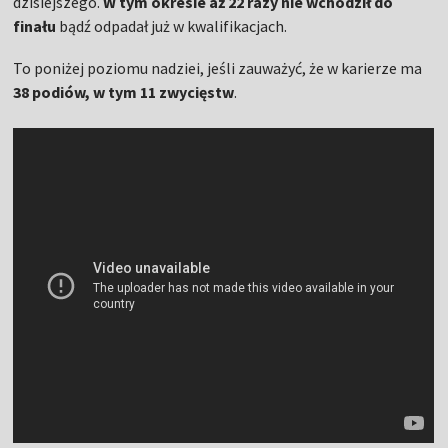
dzisiejszego.
W tym okresie aż 22 razy nie wchodził do
finału
bądź odpadał już w kwalifikacjach.
To poniżej poziomu nadziei, jeśli zauważyć, że w karierze ma
38 podiów, w tym 11 zwycięstw
.