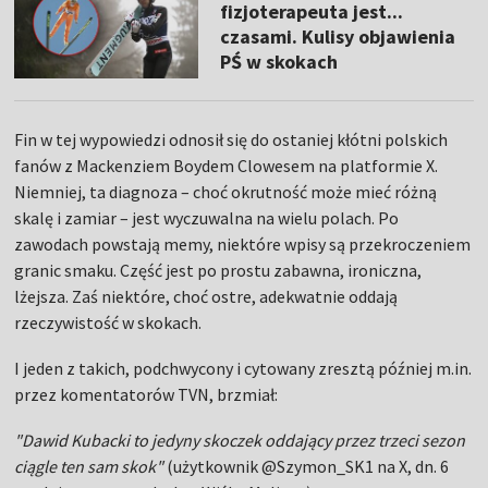
fizjoterapeuta jest...
czasami. Kulisy objawienia
PŚ w skokach
Fin w tej wypowiedzi odnosił się do ostaniej kłótni polskich
fanów z Mackenziem Boydem Clowesem na platformie X.
Niemniej, ta diagnoza – choć okrutność może mieć różną
skalę i zamiar – jest wyczuwalna na wielu polach. Po
zawodach powstają memy, niektóre wpisy są przekroczeniem
granic smaku. Część jest po prostu zabawna, ironiczna,
lżejsza. Zaś niektóre, choć ostre, adekwatnie oddają
rzeczywistość w skokach.
I jeden z takich, podchwycony i cytowany zresztą później m.in.
przez komentatorów TVN, brzmiał:
"Dawid Kubacki to jedyny skoczek oddający przez trzeci sezon
ciągle ten sam skok"
(użytkownik @Szymon_SK1 na X, dn. 6