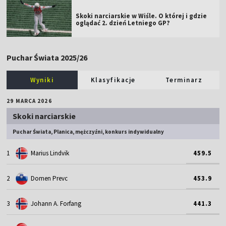
Skoki narciarskie w Wiśle. O której i gdzie
oglądać 2. dzień Letniego GP?
Puchar Świata 2025/26
Wyniki
Klasyfikacje
Terminarz
29 MARCA 2026
Skoki narciarskie
Puchar Świata, Planica, mężczyźni, konkurs indywidualny
1
Marius Lindvik
459.5
2
Domen Prevc
453.9
3
Johann A. Forfang
441.3