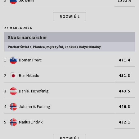
5
Słowenia
1332.8
ROZWIŃ
27 MARCA 2026
Skoki narciarskie
Puchar Świata, Planica, mężczyźni, konkurs indywidualny
1
Domen Prevc
471.4
2
Ren Nikaido
451.3
3
Daniel Tschofenig
443.5
4
Johann A. Forfang
440.3
5
Marius Lindvik
432.1
ROZWIŃ