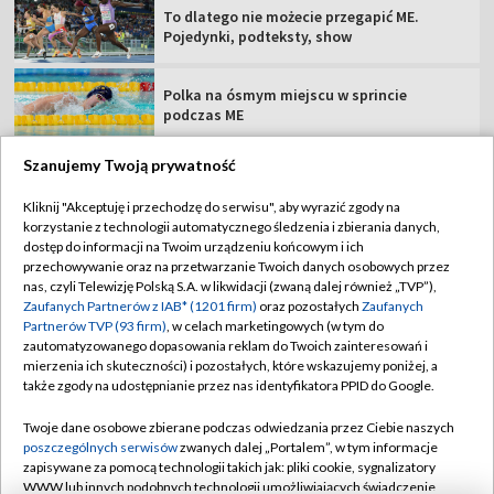
To dlatego nie możecie przegapić ME.
Pojedynki, podteksty, show
Polka na ósmym miejscu w sprincie
podczas ME
Szanujemy Twoją prywatność
Kliknij "Akceptuję i przechodzę do serwisu", aby wyrazić zgody na
korzystanie z technologii automatycznego śledzenia i zbierania danych,
TVP
dostęp do informacji na Twoim urządzeniu końcowym i ich
Abonament TVP
Regulamin TVP
przechowywanie oraz na przetwarzanie Twoich danych osobowych przez
nas, czyli Telewizję Polską S.A. w likwidacji (zwaną dalej również „TVP”),
Polityka prywatności
Sklep TVP
Zaufanych Partnerów z IAB* (1201 firm)
oraz pozostałych
Zaufanych
Partnerów TVP (93 firm)
, w celach marketingowych (w tym do
Biuro Reklamy
Moje zgody
zautomatyzowanego dopasowania reklam do Twoich zainteresowań i
mierzenia ich skuteczności) i pozostałych, które wskazujemy poniżej, a
Oferta Handlowa
Biuro reklamy
także zgody na udostępnianie przez nas identyfikatora PPID do Google.
Telegazeta ogłoszenia
Kontakt
Twoje dane osobowe zbierane podczas odwiedzania przez Ciebie naszych
Emisja w TVP
poszczególnych serwisów
zwanych dalej „Portalem”, w tym informacje
zapisywane za pomocą technologii takich jak: pliki cookie, sygnalizatory
Kanały
Rada Programowa
WWW lub innych podobnych technologii umożliwiających świadczenie