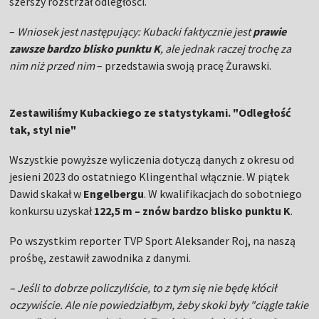
szerszy rozstrzał odległości.
–
Wniosek jest następujący: Kubacki faktycznie jest
prawie
zawsze bardzo blisko punktu K
, ale jednak raczej trochę za
nim niż przed nim
– przedstawia swoją pracę Żurawski.
Zestawiliśmy Kubackiego ze statystykami. "Odległość
tak, styl nie"
Wszystkie powyższe wyliczenia dotyczą danych z okresu od
jesieni 2023 do ostatniego Klingenthal włącznie. W piątek
Dawid skakał w
Engelbergu
. W kwalifikacjach do sobotniego
konkursu uzyskał
122,5 m – znów bardzo blisko punktu K
.
Po wszystkim reporter TVP Sport Aleksander Roj, na naszą
prośbę, zestawił zawodnika z danymi.
– Jeśli to dobrze policzyliście, to z tym się nie będę kłócił
oczywiście. Ale nie powiedziałbym, żeby skoki były "ciągle takie