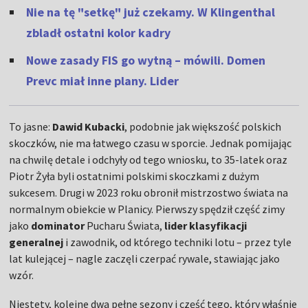
Nie na tę "setkę" już czekamy. W Klingenthal
zbladł ostatni kolor kadry
Nowe zasady FIS go wytną – mówili. Domen
Prevc miał inne plany. Lider
To jasne:
Dawid Kubacki
, podobnie jak większość polskich
skoczków, nie ma łatwego czasu w sporcie. Jednak pomijając
na chwilę detale i odchyły od tego wniosku, to 35-latek oraz
Piotr Żyła byli ostatnimi polskimi skoczkami z dużym
sukcesem. Drugi w 2023 roku obronił mistrzostwo świata na
normalnym obiekcie w Planicy. Pierwszy spędził część zimy
jako
dominator
Pucharu Świata,
lider klasyfikacji
generalnej
i zawodnik, od którego techniki lotu – przez tyle
lat kulejącej – nagle zaczęli czerpać rywale, stawiając jako
wzór.
Niestety, kolejne dwa pełne sezony i część tego, który właśnie