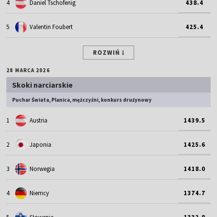
4
Daniel Tschofenig
438.4
5
Valentin Foubert
425.4
ROZWIŃ
28 MARCA 2026
Skoki narciarskie
Puchar Świata, Planica, mężczyźni, konkurs drużynowy
1
Austria
1439.5
2
Japonia
1425.6
3
Norwegia
1418.0
4
Niemcy
1374.7