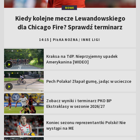
NOWE
Kiedy kolejne mecze Lewandowskiego
dla Chicago Fire? Sprawdź terminarz
14:15
|
PIŁKA NOŻNA
/
INNE LIGI
Kraksa na TdP. Nieprzyjemny upadek
Amerykanina [WIDEO]
Pech Polaka! Złapał gumę, jadąc w ucieczce
Zobacz wyniki i terminarz PKO BP
Ekstraklasy w sezonie 2026/27
Koniec sezonu reprezentantki Polski! Nie
wystąpi na ME