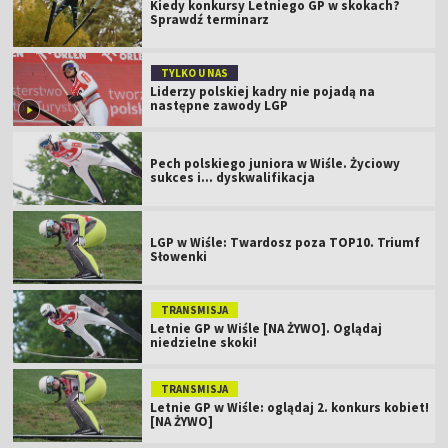
Kiedy konkursy Letniego GP w skokach?
Sprawdź terminarz
TYLKO U NAS
Liderzy polskiej kadry nie pojadą na
następne zawody LGP
Pech polskiego juniora w Wiśle. Życiowy
sukces i... dyskwalifikacja
LGP w Wiśle: Twardosz poza TOP10. Triumf
Słowenki
TRANSMISJA
Letnie GP w Wiśle [NA ŻYWO]. Oglądaj
niedzielne skoki!
TRANSMISJA
Letnie GP w Wiśle: oglądaj 2. konkurs kobiet!
[NA ŻYWO]