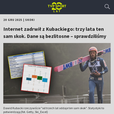
20 GRU 2025
|
SKOKI
Internet zadrwił z Kubackiego: trzy lata ten
sam skok. Dane są bezlitosne – sprawdziliśmy
Dawid Kubacki rzeczywiście "od trzech lat oddaje ten sam skok". Statystyki to
potwierdzają (fot. Getty, Ski_Excel)