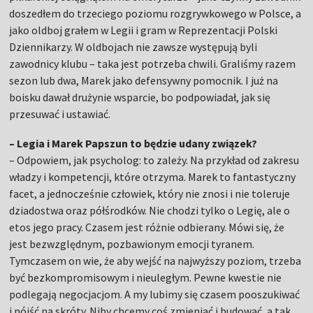
doszedłem do trzeciego poziomu rozgrywkowego w Polsce, a
jako oldboj grałem w Legii i gram w Reprezentacji Polski
Dziennikarzy. W oldbojach nie zawsze występują byli
zawodnicy klubu – taka jest potrzeba chwili. Graliśmy razem
sezon lub dwa, Marek jako defensywny pomocnik. I już na
boisku dawał drużynie wsparcie, bo podpowiadał, jak się
przesuwać i ustawiać.
– Legia i Marek Papszun to będzie udany związek?
– Odpowiem, jak psycholog: to zależy. Na przykład od zakresu
władzy i kompetencji, które otrzyma. Marek to fantastyczny
facet, a jednocześnie człowiek, który nie znosi i nie toleruje
dziadostwa oraz półśrodków. Nie chodzi tylko o Legię, ale o
etos jego pracy. Czasem jest różnie odbierany. Mówi się, że
jest bezwzględnym, pozbawionym emocji tyranem.
Tymczasem on wie, że aby wejść na najwyższy poziom, trzeba
być bezkompromisowym i nieuległym. Pewne kwestie nie
podlegają negocjacjom. A my lubimy się czasem pooszukiwać
i pójść na skróty. Niby chcemy coś zmieniać i budować, a tak