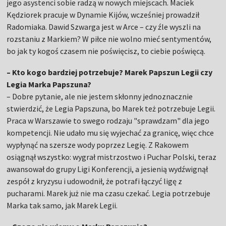
jego asystenci sobie radzą w nowych miejscach. Maciek
Kędziorek pracuje w Dynamie Kijów, wcześniej prowadził
Radomiaka. Dawid Szwarga jest w Arce – czy źle wyszli na
rozstaniu z Markiem? W piłce nie wolno mieć sentymentów,
bo jak ty kogoś czasem nie poświęcisz, to ciebie poświęcą.
– Kto kogo bardziej potrzebuje? Marek Papszun Legii czy
Legia Marka Papszuna?
– Dobre pytanie, ale nie jestem skłonny jednoznacznie
stwierdzić, że Legia Papszuna, bo Marek też potrzebuje Legii.
Praca w Warszawie to swego rodzaju "sprawdzam" dla jego
kompetencji. Nie udało mu się wyjechać za granicę, więc chce
wypłynąć na szersze wody poprzez Legię. Z Rakowem
osiągnął wszystko: wygrał mistrzostwo i Puchar Polski, teraz
awansował do grupy Ligi Konferencji, a jesienią wydźwignął
zespół z kryzysu i udowodnił, że potrafi łączyć ligę z
pucharami. Marek już nie ma czasu czekać. Legia potrzebuje
Marka tak samo, jak Marek Legii.