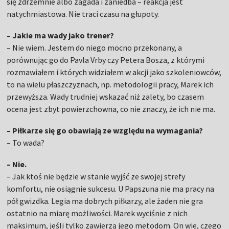
się zdrzemnie albo zagada i zaniedba – reakcja jest
natychmiastowa. Nie traci czasu na głupoty.
– Jakie ma wady jako trener?
– Nie wiem. Jestem do niego mocno przekonany, a
porównując go do Pavla Vrby czy Petera Bosza, z którymi
rozmawiałem i których widziałem w akcji jako szkoleniowców,
to na wielu płaszczyznach, np. metodologii pracy, Marek ich
przewyższa. Wady trudniej wskazać niż zalety, bo czasem
ocena jest zbyt powierzchowna, co nie znaczy, że ich nie ma.
– Piłkarze się go obawiają ze względu na wymagania?
– To wada?
– Nie.
– Jak ktoś nie będzie w stanie wyjść ze swojej strefy
komfortu, nie osiągnie sukcesu. U Papszuna nie ma pracy na
pół gwizdka. Legia ma dobrych piłkarzy, ale żaden nie gra
ostatnio na miarę możliwości. Marek wyciśnie z nich
maksimum, jeśli tylko zawierzą jego metodom. On wie, czego