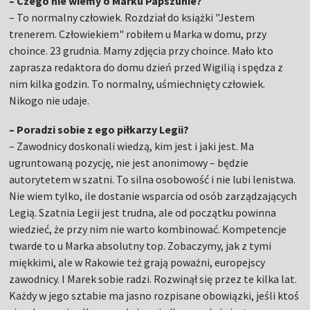
– Czego nie wiemy o Marku Papszunie?
– To normalny człowiek. Rozdział do książki "Jestem
trenerem. Człowiekiem" robiłem u Marka w domu, przy
choince. 23 grudnia. Mamy zdjęcia przy choince. Mało kto
zaprasza redaktora do domu dzień przed Wigilią i spędza z
nim kilka godzin. To normalny, uśmiechnięty człowiek.
Nikogo nie udaje.
– Poradzi sobie z ego piłkarzy Legii?
– Zawodnicy doskonali wiedzą, kim jest i jaki jest. Ma
ugruntowaną pozycję, nie jest anonimowy – będzie
autorytetem w szatni. To silna osobowość i nie lubi lenistwa.
Nie wiem tylko, ile dostanie wsparcia od osób zarządzających
Legią. Szatnia Legii jest trudna, ale od początku powinna
wiedzieć, że przy nim nie warto kombinować. Kompetencje
twarde to u Marka absolutny top. Zobaczymy, jak z tymi
miękkimi, ale w Rakowie też grają poważni, europejscy
zawodnicy. I Marek sobie radzi. Rozwinął się przez te kilka lat.
Każdy w jego sztabie ma jasno rozpisane obowiązki, jeśli ktoś