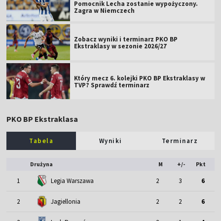
Pomocnik Lecha zostanie wypożyczony.
Zagra w Niemczech
Zobacz wyniki i terminarz PKO BP
Ekstraklasy w sezonie 2026/27
Który mecz 6. kolejki PKO BP Ekstraklasy w
TVP? Sprawdź terminarz
PKO BP Ekstraklasa
Tabela
Wyniki
Terminarz
Drużyna
M
+/-
Pkt
1
Legia Warszawa
2
3
6
2
Jagiellonia
2
2
6