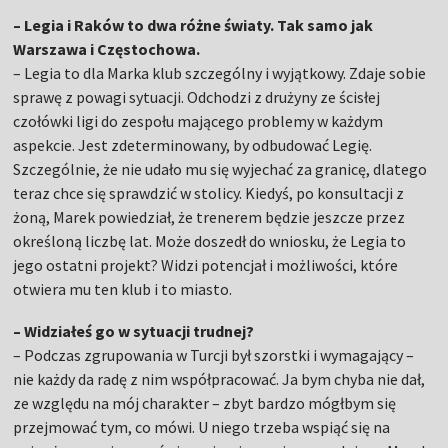
– Legia i Raków to dwa różne światy. Tak samo jak
Warszawa i Częstochowa.
– Legia to dla Marka klub szczególny i wyjątkowy. Zdaje sobie
sprawę z powagi sytuacji. Odchodzi z drużyny ze ścisłej
czołówki ligi do zespołu mającego problemy w każdym
aspekcie. Jest zdeterminowany, by odbudować Legię.
Szczególnie, że nie udało mu się wyjechać za granicę, dlatego
teraz chce się sprawdzić w stolicy. Kiedyś, po konsultacji z
żoną, Marek powiedział, że trenerem będzie jeszcze przez
określoną liczbę lat. Może doszedł do wniosku, że Legia to
jego ostatni projekt? Widzi potencjał i możliwości, które
otwiera mu ten klub i to miasto.
– Widziałeś go w sytuacji trudnej?
– Podczas zgrupowania w Turcji był szorstki i wymagający –
nie każdy da radę z nim współpracować. Ja bym chyba nie dał,
ze względu na mój charakter – zbyt bardzo mógłbym się
przejmować tym, co mówi. U niego trzeba wspiąć się na