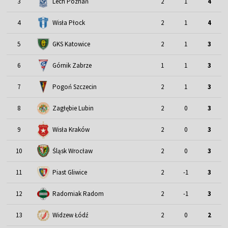
3
Lech Poznań
2
1
4
4
Wisła Płock
2
1
4
5
GKS Katowice
2
1
3
6
Górnik Zabrze
1
1
3
7
Pogoń Szczecin
2
1
3
8
Zagłębie Lubin
2
0
3
9
Wisła Kraków
2
0
3
Śląsk Wrocław
10
2
0
3
11
Piast Gliwice
2
-1
3
12
Radomiak Radom
2
-1
3
13
Widzew Łódź
2
0
2