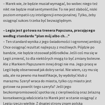
– Marek wie, że będzie musiał wymagać, bo wobec niego też
nikt nie będzie miał sentymentów. To nie jest słabość, niski
poziom empatii czy inteligencji emocjonalnej. Tylko, żeby
osiągnąć sukces trzeba być bezwzględnym.
– Legia jest gotowa na trenera Papszuna, pracującego
według standardu "plan mój albo ch…"
– Ten standard wynika z jego świadomości i ogromnej ambicji.
Chce osiągnąć rezultat najlepszy z możliwych. Pójdzie po
bandzie, nie będzie stosował półśrodków. Jeśli coś ma się w
Legii zmienić, to dla niektórych mogą to być zmiany bolesne.
Ale z Markiem Papszunem innej drogi nie ma. Jego pracę w
Legii będę obserwował jak dobry serial. Nie wiem, czy mu się
uda, ale na pewno ma kwalifikacje, by wydobyć klub z
marazmu. Szeryf wraca do miasta, tylko czy miasto jest
gotowe na powrót tego szeryfa? Jeśli jego
bezkompromisowość spotka się z cierpliwością oraz żelazną
konsekwencją właściciela to Marek jest w stanie osiągnąć z
Legią rzeczy wielkie. Z drugiej strony znam polską