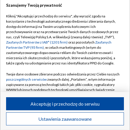
Szanujemy Twoją prywatność
Trener GKS zachowuje optymizm. "Nie
Kliknij "Akceptuję i przechodzę do serwisu", aby wyrazić zgody na
jesteśmy bez szans"
korzystanie z technologii automatycznego śledzenia i zbierania danych,
dostęp do informacji na Twoim urządzeniu końcowym i ich
przechowywanie oraz na przetwarzanie Twoich danych osobowych przez
Lech ma dylemat po starciu Farerami.
nas, czyli Telewizję Polską S.A. w likwidacji (zwaną dalej również „TVP”),
Roważa przełożenie meczu
Zaufanych Partnerów z IAB* (1201 firm)
oraz pozostałych
Zaufanych
Partnerów TVP (93 firm)
, w celach marketingowych (w tym do
zautomatyzowanego dopasowania reklam do Twoich zainteresowań i
Dobry start Świątek. "Jestem zadowolona
mierzenia ich skuteczności) i pozostałych, które wskazujemy poniżej, a
ze wszystkiego"
także zgody na udostępnianie przez nas identyfikatora PPID do Google.
Twoje dane osobowe zbierane podczas odwiedzania przez Ciebie naszych
poszczególnych serwisów
zwanych dalej „Portalem”, w tym informacje
zapisywane za pomocą technologii takich jak: pliki cookie, sygnalizatory
WWW lub innych podobnych technologii umożliwiających świadczenie
TVP
dopasowanych i bezpiecznych usług, personalizację treści oraz reklam,
udostępnianie funkcji mediów społecznościowych oraz analizowanie
Abonament TVP
Regulamin TVP
Akceptuję i przechodzę do serwisu
ruchu w Internecie.
Polityka prywatności
Sklep TVP
Twoje dane osobowe zbierane podczas odwiedzania przez Ciebie
Ustawienia zaawansowane
Biuro Reklamy
Moje zgody
News
Transmisje
Wideo
Więcej
poszczególnych serwisów
na Portalu, takie jak adresy IP, identyfikatory
Twoich urządzeń końcowych i identyfikatory plików cookie, informacje o
Oferta Handlowa
Biuro reklamy