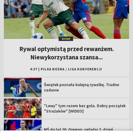
NOWE
Rywal optymistą przed rewanżem.
Niewykorzystana szansa...
4:37
|
PIŁKA NOŻNA
/
LIGA KONFERENCJI
Świątek poznała kolejną rywalkę. Trudne
zadanie
"Lewy" tym razem bez gola. Dobry początek
"Strażaków" [WIDEO]
MŚ do lat 20, Oregon: oglądaj 2. dzień