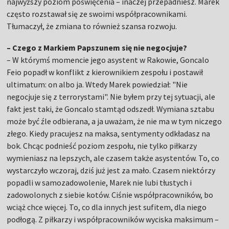
najwyższy poziom poświęcenia – inaczej przepadniesz. Marek
często rozstawał się ze swoimi współpracownikami.
Tłumaczył, że zmiana to również szansa rozwoju.
– Czego z Markiem Papszunem się nie negocjuje?
– W którymś momencie jego asystent w Rakowie, Goncalo
Feio popadł w konflikt z kierownikiem zespołu i postawił
ultimatum: on albo ja. Wtedy Marek powiedział: "Nie
negocjuje się z terrorystami". Nie byłem przy tej sytuacji, ale
fakt jest taki, że Goncalo stamtąd odszedł. Wymiana sztabu
może być źle odbierana, a ja uważam, że nie ma w tym niczego
złego. Kiedy pracujesz na maksa, sentymenty odkładasz na
bok. Chcąc podnieść poziom zespołu, nie tylko piłkarzy
wymieniasz na lepszych, ale czasem także asystentów. To, co
wystarczyło wczoraj, dziś już jest za mało. Czasem niektórzy
popadli w samozadowolenie, Marek nie lubi tłustych i
zadowolonych z siebie kotów. Ciśnie współpracowników, bo
wciąż chce więcej. To, co dla innych jest sufitem, dla niego
podłogą. Z piłkarzy i współpracowników wyciska maksimum –