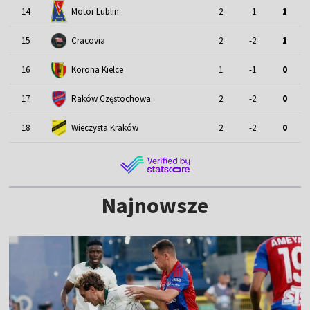
Motor Lublin
14
2
-1
1
15
Cracovia
2
-2
1
16
Korona Kielce
1
-1
0
17
Raków Częstochowa
2
-2
0
18
Wieczysta Kraków
2
-2
0
Najnowsze