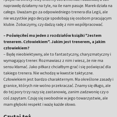
naprawdę działamy na tyle, na ile nam pasuje. Marek działa na
całego. Uważam go za odpowiedniego trenera dla Legii, ale
nie wszystkie jego decyzje spodobają się osobom pracującym
klubie. Zobaczymy, czy dadzą radę z nim współpracować.
– Poświęciłeś mu jeden z rozdziałów książki "Jestem
trenerem. Człowiekiem". Jakim jest trenerem, a jakim
człowiekiem?
– Będę nieobiektywny, ale to fantastyczny, charyzmatyczny i
wymagający trener. Rozmawiasz z nim i wiesz, że nie ma
sensu kłamać. Jako piłkarz chciałbym grać i się poświęcać dla
takiego trenera. Nie wchodzę w kwestie taktyczne.
Człowiekiem jest bardzo charakternym. Ma określone zasady i
granice, których nie wolno przekraczać. Znamy się długo, ale
do tej pory trzy razy się zastanowię, zanim zadzwonię czy o
coś zapytam. Czuję się swobodnie w jego towarzystwie, ale
mam głęboki respekt i ważę każde słowo.
Czytaj też