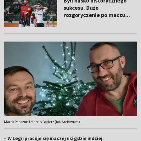
Byli blisko historycznego
sukcesu. Duże
rozgoryczenie po meczu...
Marek Papszun i Marcin Papierz (fot. Archiwum)
– W Legii pracuje się inaczej niż gdzie indziej.