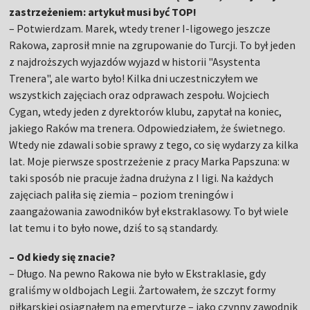
zastrzeżeniem: artykuł musi być TOP!
– Potwierdzam. Marek, wtedy trener I-ligowego jeszcze
Rakowa, zaprosił mnie na zgrupowanie do Turcji. To był jeden
z najdroższych wyjazdów wyjazd w historii "Asystenta
Trenera", ale warto było! Kilka dni uczestniczyłem we
wszystkich zajęciach oraz odprawach zespołu. Wojciech
Cygan, wtedy jeden z dyrektorów klubu, zapytał na koniec,
jakiego Raków ma trenera. Odpowiedziałem, że świetnego.
Wtedy nie zdawali sobie sprawy z tego, co się wydarzy za kilka
lat. Moje pierwsze spostrzeżenie z pracy Marka Papszuna: w
taki sposób nie pracuje żadna drużyna z I ligi. Na każdych
zajęciach paliła się ziemia – poziom treningów i
zaangażowania zawodników był ekstraklasowy. To był wiele
lat temu i to było nowe, dziś to są standardy.
– Od kiedy się znacie?
– Długo. Na pewno Rakowa nie było w Ekstraklasie, gdy
graliśmy w oldbojach Legii. Żartowałem, że szczyt formy
piłkarskiej osiągnąłem na emeryturze – jako czynny zawodnik