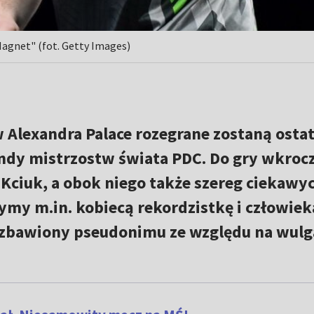
Magnet" (fot. Getty Images)
 Alexandra Palace rozegrane zostaną osta
ndy mistrzostw świata PDC. Do gry wkroc
f Kciuk, a obok niego także szereg ciekawy
zymy m.in. kobiecą rekordzistkę i człowiek
pozbawiony pseudonimu ze względu na wul