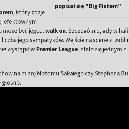
popisał się "Big Fishem"
norem
, który zdaje
ziej efektownym
 może być jego...
walk on
. Szczególnie, gdy w hali
liczba jego sympatyków. Wejście na scenę z Dubli
nie wystąpił
w Premier League
, stało się jednym z
ie show na miarę Motomu Sakaiego czy Stephena Bu
e głośno.