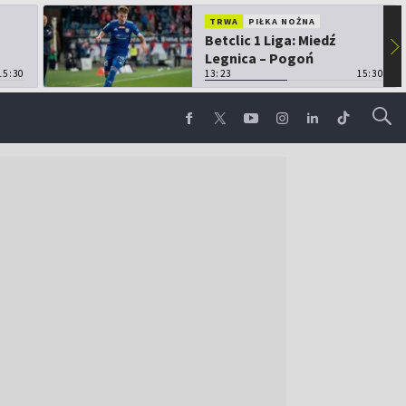
TRWA
PIŁKA NOŻNA
Betclic 1 Liga: Miedź
▶
Legnica – Pogoń
15:30
Grodzisk Mazowiecki
13:23
15:30