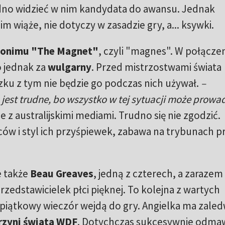
dno widzieć w nim kandydata do awansu. Jednak
nim wiąże, nie dotyczy w zasadzie gry, a... ksywki.
onimu "The Magnet"
, czyli "magnes". W połączen
 jednak za
wulgarny
. Przed mistrzostwami świata
zku z tym nie będzie go podczas nich używał.
–
est trudne, bo wszystko w tej sytuacji może prowa
 z australijskimi mediami. Trudno się nie zgodzić.
iców i styl ich przyśpiewek, zabawa na trybunach p
 także
Beau Greaves
, jedną z czterech, a zarazem
zedstawicielek płci pięknej. To kolejna z wartych
 piątkowy wieczór wejdą do gry. Angielka ma zaled
trzyni świata WDF
. Dotychczas sukcesywnie odmaw