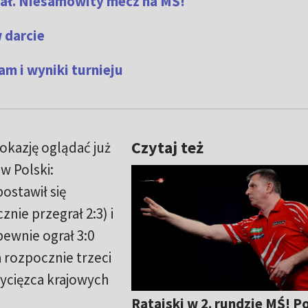
wał. Niesamowity mecz na MŚ!
 darcie
m i wyniki turnieju
Czytaj też
okazję oglądać już
w Polski:
postawił się
nie przegrał 2:3) i
pewnie ograł 3:0
 rozpocznie trzeci
ycięzca krajowych
Ratajski w 2. rundzie MŚ! P