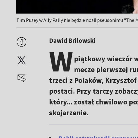
Tim Pusey w Ally Pally nie będzie nosił pseudonimu "The 
Dawid Brilowski
W
piątkowy wieczór w
mecze pierwszej ru
trzeci z Polaków, Krzyszto
postaci. Przy tarczy zobac
który... został chwilowo 
skojarzenie.