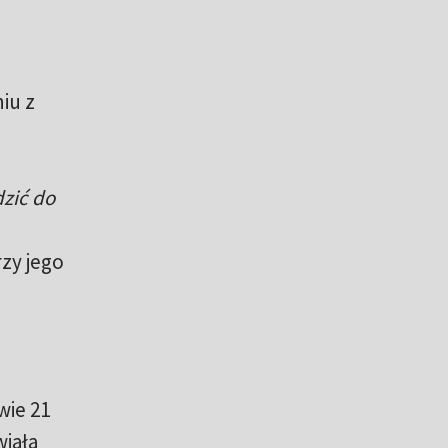
iu z
dzić do
rzy jego
wie 21
iała