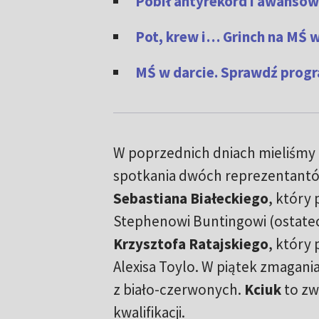
Pobił antyrekord i awanso
Pot, krew i… Grinch na MŚ w
MŚ w darcie. Sprawdź progra
W poprzednich dniach mieliśmy 
spotkania dwóch reprezentantó
Sebastiana Białeckiego
, który 
Stephenowi Buntingowi (ostatecz
Krzysztofa Ratajskiego
, który 
Alexisa Toylo. W piątek zmagania
z biało-czerwonych.
Kciuk
to zw
kwalifikacji.