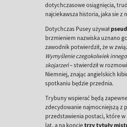
dotychczasowe osiągnięcia, tru
najciekawsza historia, jaka sie z 
Dotychczas Pusey używał
pseud
brzmieniem nazwiska uznano go
zawodnik potwierdził, że w zwią
Wymyślenie czegokolwiek innego j
skojarzeń
– stwierdził w rozmowie
Niemniej, znając angielskich kib
spotkaniu będzie przednia.
Trybuny wspierać będą zapewne
zdecydowanie najmocniejszą z pr
przedstawienia postaci, które w
lat, a na koncie
trzy tytuły mis