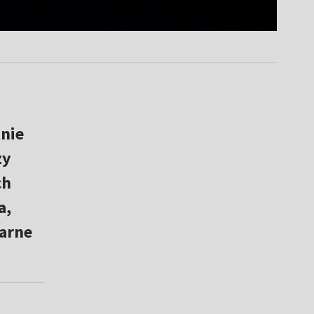
tnie
zy
ch
a,
garne