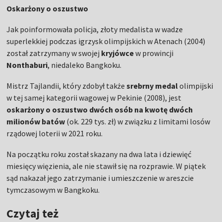
Oskarżony o oszustwo
Jak poinformowała policja, złoty medalista w wadze
superlekkiej podczas igrzysk olimpijskich w Atenach (2004)
został zatrzymany w swojej
kryjówce
w prowincji
Nonthaburi
, niedaleko Bangkoku.
Mistrz Tajlandii, który zdobył także
srebrny
medal
olimpijski
w tej samej kategorii wagowej w Pekinie (2008), jest
oskarżony o oszustwo dwóch osób na kwotę dwóch
milionów batów
(ok. 229 tys. zł) w związku z limitami losów
rządowej loterii w 2021 roku.
Na początku roku został skazany na dwa lata i dziewięć
miesięcy więzienia, ale nie stawił się na rozprawie. W piątek
sąd nakazał jego zatrzymanie i umieszczenie w areszcie
tymczasowym w Bangkoku.
Czytaj też