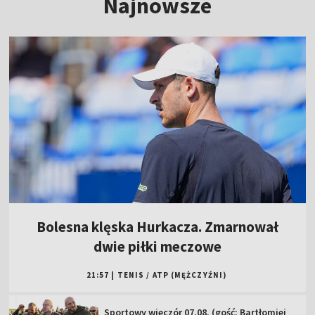
Najnowsze
Bolesna klęska Hurkacza. Zmarnował
dwie piłki meczowe
21:57
|
TENIS
/
ATP (MĘŻCZYŹNI)
Sportowy wieczór 07.08. (gość: Bartłomiej