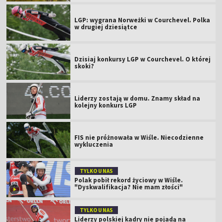
LGP: wygrana Norweżki w Courchevel. Polka
w drugiej dziesiątce
Dzisiaj konkursy LGP w Courchevel. O której
skoki?
Liderzy zostają w domu. Znamy skład na
kolejny konkurs LGP
FIS nie próżnowała w Wiśle. Niecodzienne
wykluczenia
TYLKO U NAS
Polak pobił rekord życiowy w Wiśle.
"Dyskwalifikacja? Nie mam złości"
TYLKO U NAS
Liderzy polskiej kadry nie pojadą na