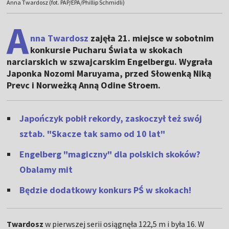
Anna Twardosz (fot. PAP/EPA/Phillip Schmidli)
A
nna Twardosz
zajęła 21. miejsce w sobotnim
konkursie Pucharu Świata w skokach
narciarskich w szwajcarskim Engelbergu. Wygrała
Japonka Nozomi Maruyama, przed Słowenką Niką
Prevc i Norweżką Anną Odine Stroem.
Japończyk pobił rekordy, zaskoczył też swój
sztab. "Skacze tak samo od 10 lat"
Engelberg "magiczny" dla polskich skoków?
Obalamy mit
Będzie dodatkowy konkurs PŚ w skokach!
Twardosz
w pierwszej serii osiągnęła 122,5 m i była 16. W