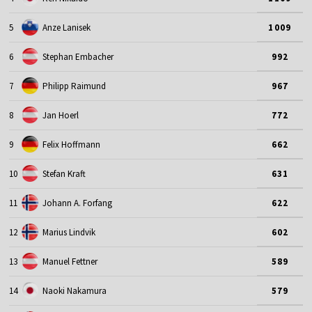
5
Anze Lanisek
1009
6
Stephan Embacher
992
7
Philipp Raimund
967
8
Jan Hoerl
772
9
Felix Hoffmann
662
10
Stefan Kraft
631
11
Johann A. Forfang
622
12
Marius Lindvik
602
13
Manuel Fettner
589
14
Naoki Nakamura
579