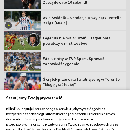
Zdecydowało 10 sekund!
Avia Świdnik – Sandecja Nowy Sącz. Betclic
2 Liga [MECZ]
Legenda nie ma złudzeń. "Jagiellonia
powalczy o mistrzostwo"
Wielkie hity w TVP Sport. Sprawdź
zapowiedź tygodnia!
Świątek przerwała fatalną serię w Toronto.
"Mogę grać lepiej"
Szanujemy Twoją prywatność
Kliknij "Akceptuję i przechodzę do serwisu", aby wyrazić zgody na
korzystanie z technologii automatycznego śledzenia i zbierania danych,
TVP
dostęp do informacji na Twoim urządzeniu końcowym i ich
Abonament TVP
Regulamin TVP
przechowywanie oraz na przetwarzanie Twoich danych osobowych przez
nas, czyli Telewizję Polską S.A. w likwidacji (zwaną dalej również „TVP”),