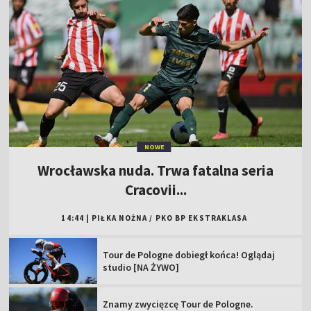
NOWE
Wrocławska nuda. Trwa fatalna seria
Cracovii...
14:44
|
PIŁKA NOŻNA
/
PKO BP EKSTRAKLASA
Tour de Pologne dobiegł końca! Oglądaj
studio [NA ŻYWO]
Znamy zwycięzcę Tour de Pologne.