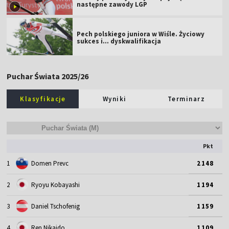
następne zawody LGP
Pech polskiego juniora w Wiśle. Życiowy
sukces i... dyskwalifikacja
Puchar Świata 2025/26
Klasyfikacje
Wyniki
Terminarz
Pkt
1
Domen Prevc
2148
2
Ryoyu Kobayashi
1194
3
Daniel Tschofenig
1159
4
Ren Nikaido
1109