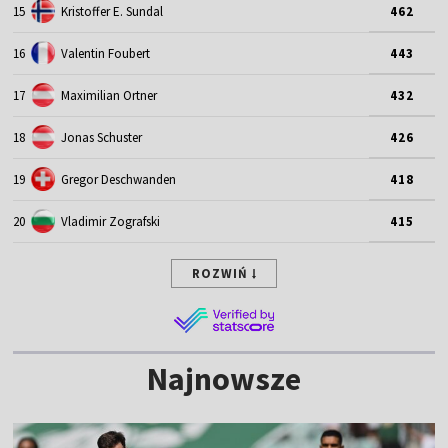
15
Kristoffer E. Sundal
462
16
Valentin Foubert
443
17
Maximilian Ortner
432
18
Jonas Schuster
426
19
Gregor Deschwanden
418
20
Vladimir Zografski
415
ROZWIŃ
Najnowsze