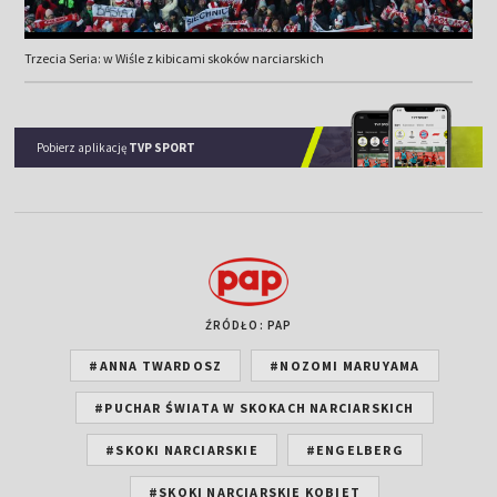
Trzecia Seria: w Wiśle z kibicami skoków narciarskich
Pobierz aplikację
TVP SPORT
ŹRÓDŁO: PAP
#ANNA TWARDOSZ
#NOZOMI MARUYAMA
#PUCHAR ŚWIATA W SKOKACH NARCIARSKICH
#SKOKI NARCIARSKIE
#ENGELBERG
#SKOKI NARCIARSKIE KOBIET