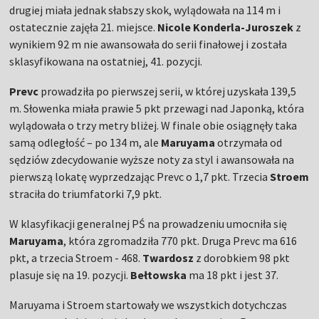
drugiej miała jednak słabszy skok, wylądowała na 114 m i
ostatecznie zajęła 21. miejsce.
Nicole Konderla-Juroszek
z
wynikiem 92 m nie awansowała do serii finałowej i została
sklasyfikowana na ostatniej, 41. pozycji.
Prevc
prowadziła po pierwszej serii, w której uzyskała 139,5
m. Słowenka miała prawie 5 pkt przewagi nad Japonką, która
wylądowała o trzy metry bliżej. W finale obie osiągnęły taka
samą odległość – po 134 m, ale
Maruyama
otrzymała od
sędziów zdecydowanie wyższe noty za styl i awansowała na
pierwszą lokatę wyprzedzając Prevc o 1,7 pkt. Trzecia
Stroem
straciła do triumfatorki 7,9 pkt.
W klasyfikacji generalnej PŚ na prowadzeniu umocniła się
Maruyama
, która zgromadziła 770 pkt. Druga Prevc ma 616
pkt, a trzecia Stroem - 468.
Twardosz
z dorobkiem 98 pkt
plasuje się na 19. pozycji.
Bełtowska
ma 18 pkt i jest 37.
Maruyama i Stroem startowały we wszystkich dotychczas