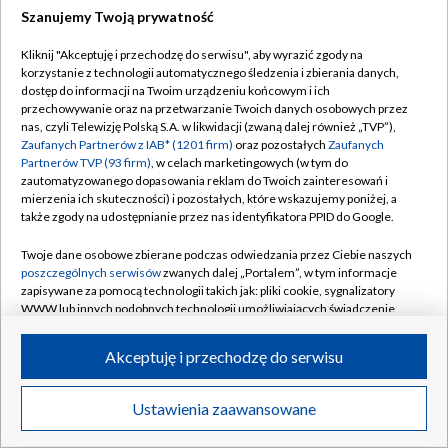
Szanujemy Twoją prywatność
Jak zapowiadali meteorolodzy, w Engelbergu 🇨🇭
Kliknij "Akceptuję i przechodzę do serwisu", aby wyrazić zgody na
zaczęła zmieniać się pogoda.
korzystanie z technologii automatycznego śledzenia i zbierania danych,
dostęp do informacji na Twoim urządzeniu końcowym i ich
przechowywanie oraz na przetwarzanie Twoich danych osobowych przez
Bardzo się ociepliło, w całym mieście mocno wieje, zaś
nas, czyli Telewizję Polską S.A. w likwidacji (zwaną dalej również „TVP”),
na samej skoczni kręci.
Zaufanych Partnerów z IAB* (1201 firm)
oraz pozostałych
Zaufanych
Partnerów TVP (93 firm)
, w celach marketingowych (w tym do
zautomatyzowanego dopasowania reklam do Twoich zainteresowań i
To będzie interesujący konkurs przedświąteczny.
mierzenia ich skuteczności) i pozostałych, które wskazujemy poniżej, a
Kwalifikacje o 14:30, zawody o 16.
#skijumpingafamily
także zgody na udostępnianie przez nas identyfikatora PPID do Google.
@Skijumpingpl
pic.twitter.com/hl349yH5AC
Twoje dane osobowe zbierane podczas odwiedzania przez Ciebie naszych
— Dominik Formela (@DominikFormela)
December 21,
poszczególnych serwisów
zwanych dalej „Portalem”, w tym informacje
2025
zapisywane za pomocą technologii takich jak: pliki cookie, sygnalizatory
WWW lub innych podobnych technologii umożliwiających świadczenie
dopasowanych i bezpiecznych usług, personalizację treści oraz reklam,
udostępnianie funkcji mediów społecznościowych oraz analizowanie
13:26
Akceptuję i przechodzę do serwisu
ruchu w Internecie.
Zakończył się właśnie konkurs kobiet. Punkty PŚ
Twoje dane osobowe zbierane podczas odwiedzania przez Ciebie
ponownie wywalczyła Anna Twardosz.
Ustawienia zaawansowane
News
Transmisje
Wideo
Więcej
poszczególnych serwisów
na Portalu, takie jak adresy IP, identyfikatory
Twoich urządzeń końcowych i identyfikatory plików cookie, informacje o