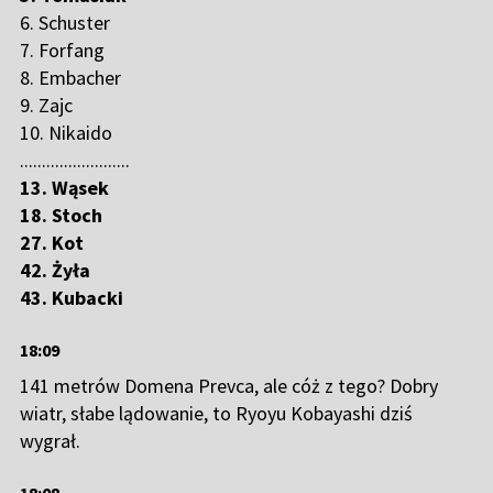
6. Schuster
28
Luca Roth
247.7
7. Forfang
29
Kevin Bickner
243.6
8. Embacher
30
Manuel Fettner
243.4
9. Zajc
10. Nikaido
31
Sakutaro Kobayashi
130.1
.........................
32
Halvor E. Granerud
128.9
13. Wąsek
33
Killian Peier
127.6
18. Stoch
34
Daniel Tschofenig
127
27. Kot
35
Rok Oblak
126.4
42. Żyła
43. Kubacki
36
Pius Paschke
126
37
Simon Ammann
124.6
18:09
38
Felix Trunz
123.5
141 metrów Domena Prevca, ale cóż z tego? Dobry
39
Gregor Deschwanden
123.4
wiatr, słabe lądowanie, to Ryoyu Kobayashi dziś
40
Hektor Kapustik
122.1
wygrał.
41
Vilho Palosaari
121.3