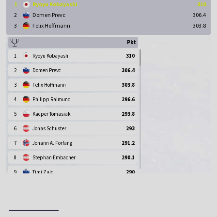
1
Ryoyu Kobayashi
310
2
Domen Prevc
306.4
3
Felix Hoffmann
303.8
Pkt
1
Ryoyu Kobayashi
310
2
Domen Prevc
306.4
3
Felix Hoffmann
303.8
4
Philipp Raimund
296.6
5
Kacper Tomasiak
293.8
6
Jonas Schuster
293
7
Johann A. Forfang
291.2
8
Stephan Embacher
290.1
9
Timi Zajc
290
10
Ren Nikaido
289.9
11
Naoki Nakamura
288.1
12
Kristoffer E. Sundal
283.7