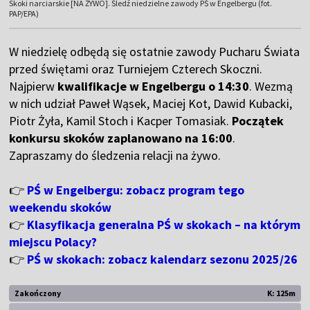
Skoki narciarskie [NA ŻYWO]. Śledź niedzielne zawody PŚ w Engelbergu (fot.
PAP/EPA)
W niedzielę odbędą się ostatnie zawody Pucharu Świata
przed świętami oraz Turniejem Czterech Skoczni.
Najpierw
kwalifikacje w Engelbergu o 14:30
. Wezmą
w nich udział Paweł Wąsek, Maciej Kot, Dawid Kubacki,
Piotr Żyła, Kamil Stoch i Kacper Tomasiak.
Początek
konkursu skoków zaplanowano na 16:00
.
Zapraszamy do śledzenia relacji na żywo.
👉
PŚ w Engelbergu: zobacz program tego
weekendu skoków
👉
Klasyfikacja generalna PŚ w skokach – na którym
miejscu Polacy?
👉
PŚ w skokach: zobacz kalendarz sezonu 2025/26
Zakończony
K: 125m