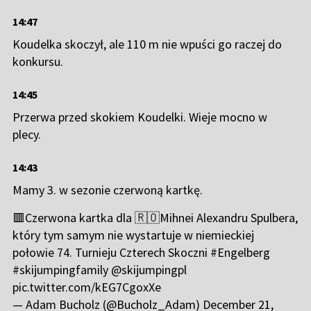
14:47
Koudelka skoczył, ale 110 m nie wpuści go raczej do
konkursu.
14:45
Przerwa przed skokiem Koudelki. Wieje mocno w
plecy.
14:43
Mamy 3. w sezonie czerwoną kartkę.
🟥Czerwona kartka dla 🇷🇴Mihnei Alexandru Spulbera,
który tym samym nie wystartuje w niemieckiej
połowie 74. Turnieju Czterech Skoczni
#Engelberg
#skijumpingfamily
@skijumpingpl
pic.twitter.com/kEG7CgoxXe
— Adam Bucholz (@Bucholz_Adam)
December 21,