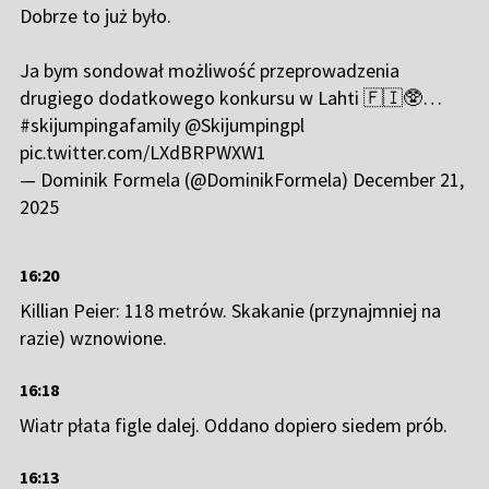
Dobrze to już było.
Ja bym sondował możliwość przeprowadzenia
drugiego dodatkowego konkursu w Lahti 🇫🇮🥸…
#skijumpingafamily
@Skijumpingpl
pic.twitter.com/LXdBRPWXW1
— Dominik Formela (@DominikFormela)
December 21,
2025
16:20
Killian Peier: 118 metrów. Skakanie (przynajmniej na
razie) wznowione.
16:18
Wiatr płata figle dalej. Oddano dopiero siedem prób.
16:13