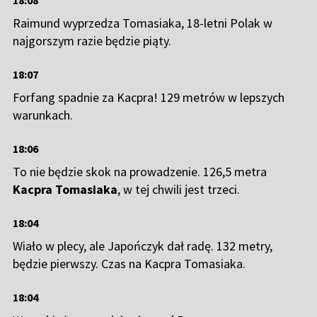
18:08
42
Piotr Żyła
120.8
Raimund wyprzedza Tomasiaka, 18-letni Polak w
43
Dawid Kubacki
116.4
najgorszym razie będzie piąty.
44
Valentin Foubert
113.6
45
Tomofumi Naito
113.2
18:07
46
Jason Colby
102.8
Forfang spadnie za Kacpra! 129 metrów w lepszych
47
Andrew Urlaub
102.7
warunkach.
48
Remo Imhof
93.9
18:06
49
Lovro Kos
93.6
To nie będzie skok na prowadzenie. 126,5 metra
-
Erik Belshaw
DSQ
Kacpra Tomasiaka
, w tej chwili jest trzeci.
18:04
Wiało w plecy, ale Japończyk dał radę. 132 metry,
będzie pierwszy. Czas na Kacpra Tomasiaka.
18:04