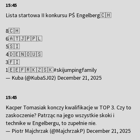
15:45
Lista startowa II konkursu PŚ Engelberg🇨🇭
8🇨🇭
6🇦🇹🇯🇵🇵🇱
5🇸🇮
4🇩🇪🇳🇴🇺🇸
3🇫🇮
1🇪🇪🇫🇷🇰🇿🇸🇰
#skijumpingfamily
— Kuba (@KubaSJ02)
December 21, 2025
15:45
Kacper Tomasiak konczy kwalifikacje w TOP 3. Czy to
zaskoczenie? Patrząc na jego wszystkie skoki i
technike w Engelbergu, to zupełnie nie.
— Piotr Majchrzak (@MajchrzakP)
December 21, 2025