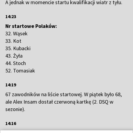
A jednak w momencie startu kwalifikacji wiatr z tyłu.
14:23
Nr startowe Polaków:
32. Wąsek
33. Kot
35. Kubacki
43. Żyła
44. Stoch
52. Tomasiak
14:19
67 zawodników na liście startowej. W piątek było 68,
ale Alex Insam dostał czerwoną kartkę (2. DSQ w
sezonie).
14:16
Może być Engelberg z wiatrem pod narty.