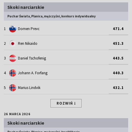
Skoki narciarskie
Puchar Świata, Planica, mężczyźni, konkurs indywidualny
1
Domen Prevc
471.4
2
Ren Nikaido
451.3
3
Daniel Tschofenig
443.5
4
Johann A. Forfang
440.3
5
Marius Lindvik
432.1
ROZWIŃ
26 MARCA 2026
Skoki narciarskie
Puchar Świata, Planica, mężczyźni, kwalifikacje