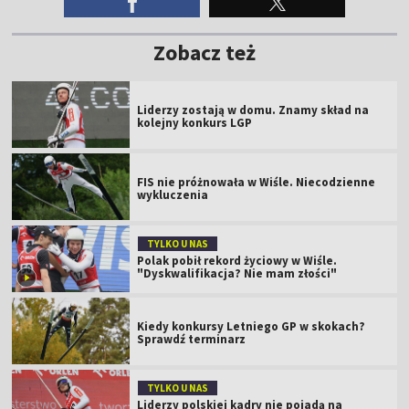
Zobacz też
Liderzy zostają w domu. Znamy skład na
kolejny konkurs LGP
FIS nie próżnowała w Wiśle. Niecodzienne
wykluczenia
TYLKO U NAS
Polak pobił rekord życiowy w Wiśle.
"Dyskwalifikacja? Nie mam złości"
Kiedy konkursy Letniego GP w skokach?
Sprawdź terminarz
TYLKO U NAS
Liderzy polskiej kadry nie pojadą na