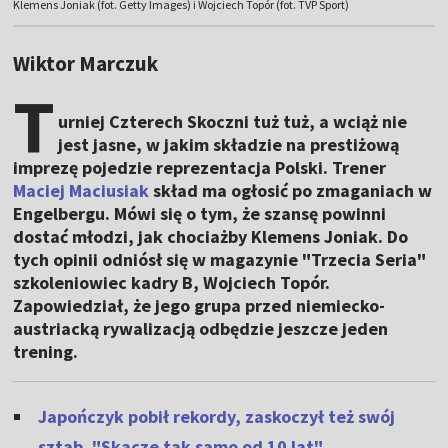
Klemens Joniak (fot. Getty Images) i Wojciech Topór (fot. TVP Sport)
Wiktor Marczuk
T
urniej Czterech Skoczni tuż tuż, a wciąż nie
jest jasne, w jakim składzie na prestiżową
imprezę pojedzie reprezentacja Polski. Trener
Maciej Maciusiak
skład ma ogłosić po zmaganiach w
Engelbergu. Mówi się o tym, że szansę powinni
dostać młodzi, jak chociażby Klemens Joniak. Do
tych opinii odniósł się w magazynie "Trzecia Seria"
szkoleniowiec kadry B, Wojciech Topór.
Zapowiedział, że jego grupa przed niemiecko-
austriacką rywalizacją odbędzie jeszcze jeden
trening.
Japończyk pobił rekordy, zaskoczył też swój
sztab. "Skacze tak samo od 10 lat"