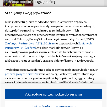
Liga [SKRÓT]
Szanujemy Twoją prywatność
Kliknij "Akceptuję i przechodzę do serwisu", aby wyrazić zgody na
korzystanie z technologii automatycznego śledzenia i zbierania danych,
TVP
dostęp do informacji na Twoim urządzeniu końcowym i ich
Abonament TVP
Regulamin TVP
przechowywanie oraz na przetwarzanie Twoich danych osobowych przez
nas, czyli Telewizję Polską S.A. w likwidacji (zwaną dalej również „TVP”),
Polityka prywatności
Sklep TVP
Zaufanych Partnerów z IAB* (1201 firm)
oraz pozostałych
Zaufanych
Partnerów TVP (93 firm)
, w celach marketingowych (w tym do
Biuro Reklamy
Moje zgody
zautomatyzowanego dopasowania reklam do Twoich zainteresowań i
mierzenia ich skuteczności) i pozostałych, które wskazujemy poniżej, a
Oferta Handlowa
Biuro reklamy
także zgody na udostępnianie przez nas identyfikatora PPID do Google.
Telegazeta ogłoszenia
Kontakt
Twoje dane osobowe zbierane podczas odwiedzania przez Ciebie naszych
Emisja w TVP
poszczególnych serwisów
zwanych dalej „Portalem”, w tym informacje
zapisywane za pomocą technologii takich jak: pliki cookie, sygnalizatory
Kanały
Rada Programowa
WWW lub innych podobnych technologii umożliwiających świadczenie
dopasowanych i bezpiecznych usług, personalizację treści oraz reklam,
Ogłoszenia przetargowe
udostępnianie funkcji mediów społecznościowych oraz analizowanie
©2026 Telewizja Polska Spółka Akcyjna w likwidacji
Akceptuję i przechodzę do serwisu
ruchu w Internecie.
Akademia Telewizyjna
Informacje o nadawcy
Twoje dane osobowe zbierane podczas odwiedzania przez Ciebie
Ustawienia zaawansowane