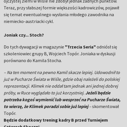
ojczystej ziemi w Wiśle nie zdobył jednak żadnych punktów.
Teraz, przy słabszej formie większości kadrowiczów, pojawił
się temat ewentualnego wysłania młodego zawodnika na
niemiecko-austriacki cykl.
Joniak czy... Stoch?
Do tych dywagacji w magazynie
"Trzecia Seria"
odniósł się
szkoleniowiec grupy B, Wojciech Topór. Joniaka w dyskusji
porównano do Kamila Stocha.
– Na ten moment na pewno Kamil skacze lepiej. Udowodnił to
już w Pucharze Świata w Wiśle, gdzie obaj należeli do polskiej
reprezentacji. Klimek nie oddał tam jednak ani jednej dobrej
próby, w Ruce wyglądało to już korzystniej.
Jeżeli będzie
potrzeba kogoś wymienić lub wesprzeć na Pucharze Świata,
to wierzę, że Klimek poradzi sobie już lepiej
–
skomentował
Topór.
Będzie dodatkowy trening kadry B przed Turniejem
Czterech Skoczni