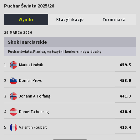
Puchar Świata 2025/26
Wyniki
Klasyfikacje
Terminarz
29 MARCA 2026
Skoki narciarskie
Puchar Świata, Planica, mężczyźni, konkurs indywidualny
1
Marius Lindvik
459.5
2
Domen Prevc
453.9
3
Johann A. Forfang
441.3
4
Daniel Tschofenig
438.4
5
Valentin Foubert
425.4