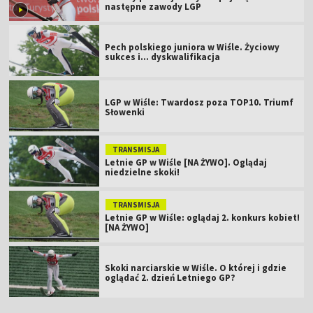
następne zawody LGP
Pech polskiego juniora w Wiśle. Życiowy
sukces i... dyskwalifikacja
LGP w Wiśle: Twardosz poza TOP10. Triumf
Słowenki
TRANSMISJA
Letnie GP w Wiśle [NA ŻYWO]. Oglądaj
niedzielne skoki!
TRANSMISJA
Letnie GP w Wiśle: oglądaj 2. konkurs kobiet!
[NA ŻYWO]
Skoki narciarskie w Wiśle. O której i gdzie
oglądać 2. dzień Letniego GP?