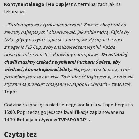
Kontynentalnego i FIS Cup
jest w terminarzach jak na
lekarstwo.
– Trudna sprawa z tymi kalendarzami. Zawsze chcę brać na
zawody najlepszych i obserwować, jak sobie radzą. Fajnie by
było, gdyby na tym etapie sezonu pojawiały się na bieżąco
zmagania FIS Cup, żeby analizować tam wyniki. Każda
dostępna skocznia też ułatwiłaby nam sprawę.
Do ostatniej
chwili musimy czekać z wynikami Pucharu Świata, aby
wiedzieć, komu kupować bilety.
Najwyższa na to pora, a nie
posiadam jeszcze nazwisk. To trudność logistyczna, w połowie
stycznia są przecież zmagania w Japonii i Chinach –
zauważył
Topór.
Godzina rozpoczęcia niedzielnego konkursu w Engelbergu to
16:00. Poprzedzą go jeszcze kwalifikacje zaplanowane na
14:30.
Relacja na żywo w TVPSPORT.PL.
Czytaj też