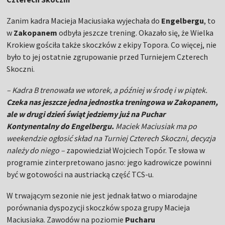
Zanim kadra Macieja Maciusiaka wyjechała do
Engelbergu
, to
w
Zakopanem
odbyła jeszcze trening. Okazało się, że Wielka
Krokiew gościła także skoczków z ekipy Topora. Co więcej, nie
było to jej ostatnie zgrupowanie przed Turniejem Czterech
Skoczni.
– Kadra B trenowała we wtorek, a później w środę i w piątek.
Czeka nas jeszcze jedna jednostka treningowa w Zakopanem,
ale w drugi dzień świąt jedziemy już na Puchar
Kontynentalny do Engelbergu.
Maciek Maciusiak ma po
weekendzie ogłosić skład na Turniej Czterech Skoczni, decyzja
należy do niego –
zapowiedział Wojciech Topór. Te słowa w
programie zinterpretowano jasno: jego kadrowicze powinni
być w gotowości na austriacką część TCS-u.
W trwającym sezonie nie jest jednak łatwo o miarodajne
porównania dyspozycji skoczków spoza grupy Macieja
Maciusiaka. Zawodów na poziomie
Pucharu