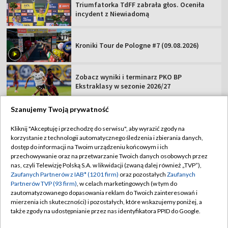
Triumfatorka TdFF zabrała głos. Oceniła
incydent z Niewiadomą
Kroniki Tour de Pologne #7 (09.08.2026)
Zobacz wyniki i terminarz PKO BP
Ekstraklasy w sezonie 2026/27
Szanujemy Twoją prywatność
Kliknij "Akceptuję i przechodzę do serwisu", aby wyrazić zgody na
korzystanie z technologii automatycznego śledzenia i zbierania danych,
TVP
dostęp do informacji na Twoim urządzeniu końcowym i ich
Abonament TVP
Regulamin TVP
przechowywanie oraz na przetwarzanie Twoich danych osobowych przez
nas, czyli Telewizję Polską S.A. w likwidacji (zwaną dalej również „TVP”),
Polityka prywatności
Sklep TVP
Zaufanych Partnerów z IAB* (1201 firm)
oraz pozostałych
Zaufanych
Partnerów TVP (93 firm)
, w celach marketingowych (w tym do
Biuro Reklamy
Moje zgody
zautomatyzowanego dopasowania reklam do Twoich zainteresowań i
mierzenia ich skuteczności) i pozostałych, które wskazujemy poniżej, a
Oferta Handlowa
Biuro reklamy
także zgody na udostępnianie przez nas identyfikatora PPID do Google.
Telegazeta ogłoszenia
Kontakt