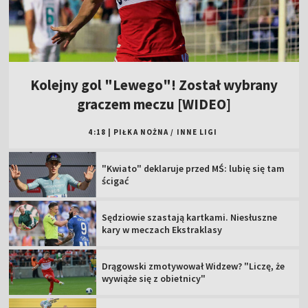
Kolejny gol "Lewego"! Został wybrany
graczem meczu [WIDEO]
4:18
|
PIŁKA NOŻNA
/
INNE LIGI
"Kwiato" deklaruje przed MŚ: lubię się tam
ścigać
Sędziowie szastają kartkami. Niesłuszne
kary w meczach Ekstraklasy
Drągowski zmotywował Widzew? "Liczę, że
wywiąże się z obietnicy"