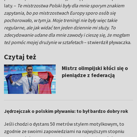
laty. –
Te mistrzostwa Polski były dla mnie sporym znakiem
zapytania, bo po mistrzostwach Europy sporo osób się
pochorowało, w tym ja. Moje treningi nie były więc takie
regularne, ale jak widać ten jeden dziennie mi służy. To
zdecydowanie udane dla mnie zawody i cieszę się, że mogłam
też pomóc mojej drużynie w sztafetach
– stwierdził pływaczka.
Czytaj też
Mistrz olimpijski kłóci się o
pieniądze z federacją
Jędrzejczak o polskim pływaniu: to był bardzo dobry rok
Jeśli chodzi o dystans 50 metrów stylem motylkowym, to
zgodnie ze swoimi zapowiedziami na najwyższym stopniu