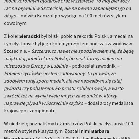
moim koronnym dystansie oraz w sztafecie. To mój pierwszy
raz na pływalni w Szczecinie, ale na pewno zapamiętam go na
długo
– mówiła Kamzol po wyścigu na 100 metrów stylem
dowolnym.
Z kolei
Sieradzki
był bliski pobicia rekordu Polski, a medal na
tym dystansie był jego kolejnym złotem podczas zawodów w
Szczecinie. –
Szczerze, to nawet nie spodziewałem się, że będę
mógł tutaj pobić rekord Polski, bo peak formy miałem na
mistrzostwa Europy w Lublinie
– podkreślał zawodnik. –
Pobiłem życiówkę i jestem zadowolony. To prawda, że
zdobyłem tutaj sporo medali, ale nie nazwałbym się tutaj
gwiazdą czy bohaterem. Po prostu robiłem swoje, a warto
zwrócić też na wyniki wielu innych zawodników, którzy
naprawdę pływali w Szczecinie szybko –
dodał złoty medalista
krajowego czempionatu.
W niedzielę poznaliśmy też mistrzów Polski na dystansie 100
metrów stylem klasycznym. Zostali nimi
Barbara
Mazurkiewicz
(KU AZS UW, 1:05.22) i
Jan Kałusowski
z MKS