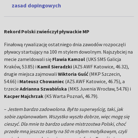
zasad dopingowych
Rekord Polski zwieńczył pływackie MP
Finałową rywalizację ostatniego dnia zawodów rozpoczęli
pływacy startujący na 100 m stylem dowolnym. Najszybciej na
mecie zameldowali się
Flawia Kamzol
(UKS SMS Galicja
Kraków, 53.85) i
Kamil Sieradzki
(AZS AWF Katowice, 46.32),
drugie miejsca zajmowali
Wiktoria Guść
(MKP Szczecin,
54.66) i
Mateusz Chowaniec
(AZS AWF Katowice, 46.75), a
trzecie
Adrianna Szwabińska
(MKS Juvenia Wrocław, 54.76) i
Kacper Majchrzak
(KS Warta Poznań, 46.79).
–
Jestem bardzo zadowolona. Był to superwyścig, taki, jak
sobie zaplanowałam. Wszystko wyszło dobrze, więc mogę się
cieszyć. Dla mnie to bardzo udane mistrzostwa Polski, choć
przede mną jeszcze starty na 50 m stylem motylkowym, czyli