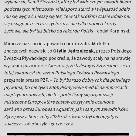
wyłania się Kamil Sieradzki, który był widocznym zawodnikiem
podczas tych mistrzostw. Miał sporo startów i większość udało
mu się wygrać. Cieszę się też, że w tak krótkim czasie udało mu
się osiągnąć trzeci szczyt formy i nie tylko pobił rekordy
życiowe, ale był też blisko od rekordu Polski
– dodał Karpiński.
Mimo że na starcie z powodu chorób zabrakło kilka
znaczących nazwisk, to
Otylia Jędrzejczak
, prezes Polskiego
Związku Pływackiego podkreśla, że zawody stały na naprawdę
wysokim poziomie. –
Cieszę się, że byliśmy w Szczecinie i że to
tutaj zakończył się sezon Polskiego Związku Pływackiego
–
przyznała prezes PZP. –
To był bardzo dobry rok dla polskiego
pływania, bo nie tylko zdobyliśmy wiele medali na imprezach
międzynarodowych, ale też podjęliśmy się organizacji
mistrzostw Europy, które zostały pozytywnie ocenione
zarówno przez European Aquatics, jak i samych zawodników.
Życzę wszystkim, żeby 2026 rok również był tak bogaty w
sukcesy –
zakończyła Jędrzejczak.