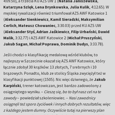
4:09.50), a trzecia KU AZS UW 1 (
Natalia Janiszewska
,
Katarzyna Szlęk
,
Lena Drynkowska
,
Julia Kulik
, 4:12.65). W
męskiej rywalizacji również triumfował AZS AWF Katowice 1
(
Aleksander Sienkiewicz
,
Kamil Sieradzki
,
Maksymilian
Cerlich
,
Mateusz Chowaniec
, 3:30.03) przed KU AZS UW
(
Aleksander Styś
,
Adrian Jaśkiewicz
,
Filip Urbański
,
Dawid
Malik
, 3:32.77) i AZS AWF Katowice 2 (
Michał Pruszyński
,
Jakub Sagan
,
Michał Poprawa
,
Dominik Dudys
, 3:33.78).
Jeśli chodzi o klasyfikację medalową wśród klubów, to
najlepszy w Szczecinie okazał się AZS AWF Katowice, który
łącznie zdobył 30 krążków: 13 złotych, 7 srebrnych i 10
brązowych. Ponadto, klub ze stolicy Śląska zwyciężył też w
klasyfikacji punktowej (1505). Nic więc dziwnego, że
Jakub
Karpiński
, trener katowiczan, jest bardzo zadowolony z
osiągniętego wyniku. –
Cieszę się, bo to był nasz cel na te
zawody
– powiedział szkoleniowiec. –
Nasi zawodnicy
osiągnęli też sporo życiówek i innych dobrych rezultatów, więc
z każdego jestem dumny. Oczywiście tutaj na pierwszy plan