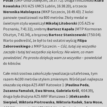
Polak
(UKP Unia Oświęcim, 16:37.72). Druga finiszowała
Klara
Kowalska
(KU AZS UMCS Lublin, 16:38.20), a trzecia
Weronika Małolepsza
(MKP Szczecin, 16:49.43). Z kolei
panowie rywalizowali na 800 metrów. Złoty medal w
świetnym stylu wywalczył
Mikołaj Litoborski
(OŚ AZS w
Poznaniu, 7:41.32), srebrny
Bartosz Kapała
(MTP Kormoran
Olsztyn, 7:41.34), a brązowy
Bartosz Staniszewski
(7:50.04).
Warto podkreślić, że był to też ostatni wyścig
Filipa
Zaborowskiego
z MKP Szczecin. –
Cóż, tutaj się wszystko
zaczęło i tutaj też wszystko się kończy. Nie wiem, co mam
powiedzieć. Po prostu dziękuję wam za wszystko
– powiedział
do kibiców.
Całe mistrzostwa zakończyła rywalizacja sztafetowa, tym
razem 4x100 metrów stylem zmiennym. Wśród pań najlepsza
okazała się ekipa AZS AWF Katowice 1 (
Paulina Peda
,
Zuzanna Famulok
,
Ewa Wrona
,
Gabriela Król
, 4:04.39),
druga była drużyna AZS AWF Warszawa 1 (
Aleksandra
Sierpień
,
Wiktoria Piotrowska
,
Wiktoria Radek
,
Sara Mose
,