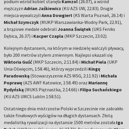
podium wśród kobiet stanęła
Kamzol
(26.07), a wśród
mężczyzn
Adrian Jaśkiewicz
(KU AZS UW, 22.83). Drugie
miejsca wywalczyli
Anna Dowgiert
(KS Warta Poznań, 26.14) i
Michał Szymczyk
(MUKP Warszawianka-Wodny Park, 22.91),
a brązowe medale odebrali
Joanna Świątek
(UKS Feniks
Dębica, 26.37) i
Kacper Czapla
(MKP Szczecin, 23.02).
Kolejnym dystansem, na którym w niedzielę walczyli pływacy,
było 200 metrów stylem zmiennym. Najlepsi okazali się
Wiktoria Guść
(MKP Szczecin, 2:11.84) i
Michał Piela
(UKP
Unia Oświęcim, 1:58.46), którzy wyprzedzili
Kingę
Paradowską
(Stowarzyszenie AZS WSG, 2:11.92) i
Michała
Poprawę
(AZS AWF Katowice, 1:58.49) oraz
Mariannę
Rydyńską
(MUKS Piętnastka, 2:14.66) i
Filipa Suchańskiego
(KU AZS UMCS Lublin 1:58.51).
Ostatniego dnia mistrzostw Polski w Szczecinie nie zabrakło
także finałowych wyścigów na długich dystansach. Złotą
medalistką rywalizacji na dystansie 1500 metrów została
Iga