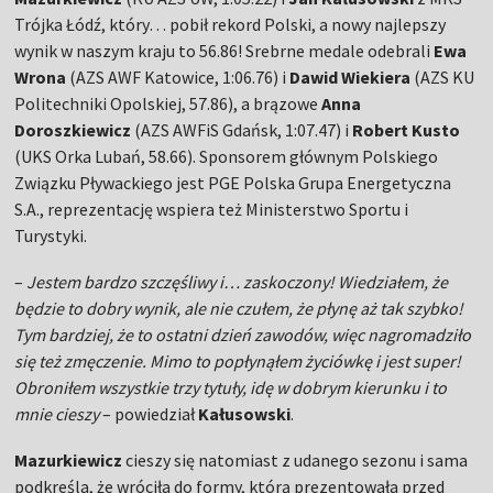
Trójka Łódź, który… pobił rekord Polski, a nowy najlepszy
wynik w naszym kraju to 56.86! Srebrne medale odebrali
Ewa
Wrona
(AZS AWF Katowice, 1:06.76) i
Dawid Wiekiera
(AZS KU
Politechniki Opolskiej, 57.86), a brązowe
Anna
Doroszkiewicz
(AZS AWFiS Gdańsk, 1:07.47) i
Robert Kusto
(UKS Orka Lubań, 58.66). Sponsorem głównym Polskiego
Związku Pływackiego jest PGE Polska Grupa Energetyczna
S.A., reprezentację wspiera też Ministerstwo Sportu i
Turystyki.
–
Jestem bardzo szczęśliwy i… zaskoczony! Wiedziałem, że
będzie to dobry wynik, ale nie czułem, że płynę aż tak szybko!
Tym bardziej, że to ostatni dzień zawodów, więc nagromadziło
się też zmęczenie. Mimo to popłynąłem życiówkę i jest super!
Obroniłem wszystkie trzy tytuły, idę w dobrym kierunku i to
mnie cieszy
– powiedział
Kałusowski
.
Mazurkiewicz
cieszy się natomiast z udanego sezonu i sama
podkreśla, że wróciła do formy, którą prezentowała przed