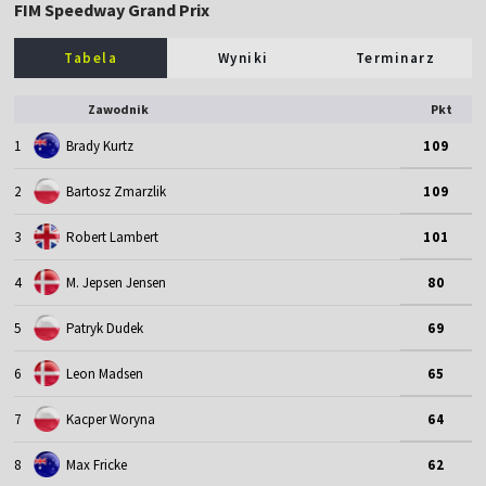
FIM Speedway Grand Prix
Tabela
Wyniki
Terminarz
Zawodnik
Pkt
1
Brady Kurtz
109
2
Bartosz Zmarzlik
109
3
Robert Lambert
101
4
M. Jepsen Jensen
80
5
Patryk Dudek
69
6
Leon Madsen
65
7
Kacper Woryna
64
8
Max Fricke
62