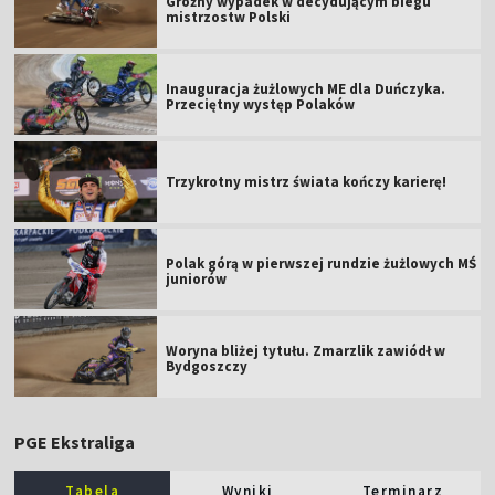
Groźny wypadek w decydującym biegu
mistrzostw Polski
Inauguracja żużlowych ME dla Duńczyka.
Przeciętny występ Polaków
Trzykrotny mistrz świata kończy karierę!
Polak górą w pierwszej rundzie żużlowych MŚ
juniorów
Woryna bliżej tytułu. Zmarzlik zawiódł w
Bydgoszczy
PGE Ekstraliga
Tabela
Wyniki
Terminarz