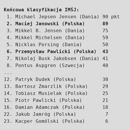
Końcowa klasyfikacja IMŚJ:
 1. Michael Jepsen Jensen (Dania) 90 pkt

2. Maciej Janowski (Polska)      89
 3. Mikkel B. Jensen (Dania)      75

 4. Mikkel Michelsen (Dania)      59

 5. Nicklas Porsing (Dania)       50

6. Przemysław Pawlicki (Polska)  43
 7. Nikolaj Busk Jakobsen (Dania) 41

 8. Pontus Aspgren (Szwecja)      40

...

12. Patryk Dudek (Polska)         30

13. Bartosz Zmarzlik (Polska)     29

14. Tobiasz Musielak (Polska)     25

15. Piotr Pawlicki (Polska)       21

16. Damian Adamczak (Polska)      18

22. Jakub Jamróg (Polska)          7

23. Kacper Gomólski (Polska)       6