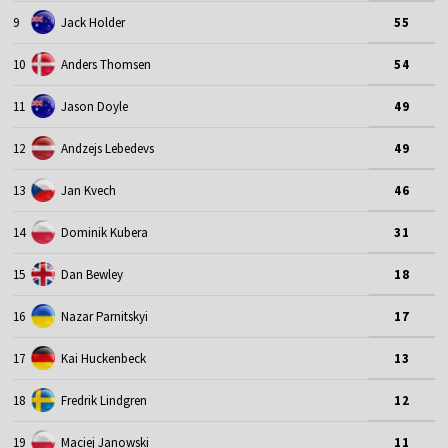
9
Jack Holder
55
10
Anders Thomsen
54
11
Jason Doyle
49
12
Andzejs Lebedevs
49
13
Jan Kvech
46
14
Dominik Kubera
31
15
Dan Bewley
18
16
Nazar Parnitskyi
17
17
Kai Huckenbeck
13
18
Fredrik Lindgren
12
19
Maciej Janowski
11