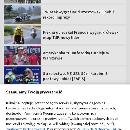
19-latek wygrał Rajd Rzeszowski i pobił
rekord imprezy
Piękna ucieczka! Francuz wygrał królewski
etap TdP, nowy lider
Amerykanka triumfatorką turnieju w
Warszawie
Strzelectwo, ME U23: 50 m karabin 3
postawy kobiet [ZAPIS]
Szanujemy Twoją prywatność
Kliknij "Akceptuję i przechodzę do serwisu", aby wyrazić zgody na
korzystanie z technologii automatycznego śledzenia i zbierania danych,
TVP
dostęp do informacji na Twoim urządzeniu końcowym i ich
Abonament TVP
Regulamin TVP
przechowywanie oraz na przetwarzanie Twoich danych osobowych przez
nas, czyli Telewizję Polską S.A. w likwidacji (zwaną dalej również „TVP”),
Polityka prywatności
Sklep TVP
Zaufanych Partnerów z IAB*
oraz pozostałych
Zaufanych Partnerów TVP
, w