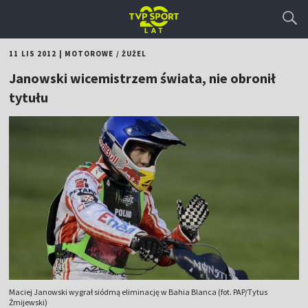
11 LIS 2012
|
MOTOROWE
/
ŻUŻEL
Janowski wicemistrzem świata, nie obronił
tytułu
Maciej Janowski wygrał siódmą eliminację w Bahia Blanca (fot. PAP/Tytus
Żmijewski)