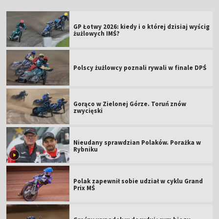
GP Łotwy 2026: kiedy i o której dzisiaj wyścig
żużlowych IMŚ?
Polscy żużlowcy poznali rywali w finale DPŚ
Gorąco w Zielonej Górze. Toruń znów
zwycięski
Nieudany sprawdzian Polaków. Porażka w
Rybniku
Polak zapewnił sobie udział w cyklu Grand
Prix MŚ