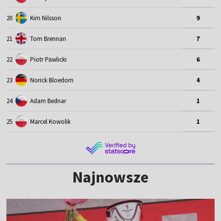
20
Kim Nilsson
9
21
Tom Brennan
7
22
Piotr Pawlicki
6
23
Norick Bloedorn
4
24
Adam Bednar
1
25
Marcel Kowolik
1
Najnowsze