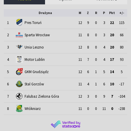
Drużyna
M
Z
R
P
Pkt
+/-
1
Pres Toruń
12
9
0
3
22
115
2
Sparta Wrocław
11
8
0
3
20
66
3
Unia Leszno
12
8
0
4
20
80
4
Motor Lublin
11
7
0
4
17
93
5
GKM Grudziądz
12
6
1
5
14
5
6
Stal Gorzów
11
4
1
6
10
-17
7
Falubaz Zielona Góra
12
3
0
9
7
-104
8
Włókniarz
11
0
0
11
0
-238