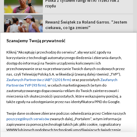
Polka z tytułem rangi WTA! Trzeci rok z
rzędu
Rewanż Świątek za Roland Garros. "Jestem
ciekawa, co Iga zmieni"
Szanujemy Twoją prywatność
Kliknij "Akceptuję i przechodzę do serwisu", aby wyrazić zgody na
korzystanie z technologii automatycznego śledzenia i zbierania danych,
TVP
dostęp do informacji na Twoim urządzeniu końcowym i ich
przechowywanie oraz na przetwarzanie Twoich danych osobowych przez
Abonament TVP
Regulamin TVP
nas, czyli Telewizję Polską S.A. w likwidacji (zwaną dalej również „TVP”),
Polityka prywatności
Sklep TVP
Zaufanych Partnerów z IAB* (1201 firm)
oraz pozostałych
Zaufanych
Partnerów TVP (93 firm)
, w celach marketingowych (w tym do
Biuro Reklamy
Moje zgody
zautomatyzowanego dopasowania reklam do Twoich zainteresowań i
mierzenia ich skuteczności) i pozostałych, które wskazujemy poniżej, a
Oferta Handlowa
Biuro reklamy
także zgody na udostępnianie przez nas identyfikatora PPID do Google.
Telegazeta ogłoszenia
Kontakt
Twoje dane osobowe zbierane podczas odwiedzania przez Ciebie naszych
Emisja w TVP
poszczególnych serwisów
zwanych dalej „Portalem”, w tym informacje
zapisywane za pomocą technologii takich jak: pliki cookie, sygnalizatory
Kanały
Rada Programowa
WWW lub innych podobnych technologii umożliwiających świadczenie
dopasowanych i bezpiecznych usług, personalizację treści oraz reklam,