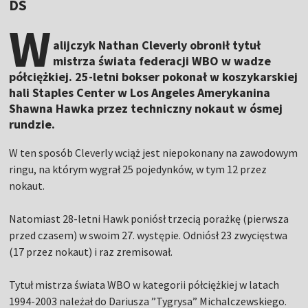
DS
W
alijczyk Nathan Cleverly obronił tytuł
mistrza świata federacji WBO w wadze
półciężkiej. 25-letni bokser pokonał w koszykarskiej
hali Staples Center w Los Angeles Amerykanina
Shawna Hawka przez techniczny nokaut w ósmej
rundzie.
W ten sposób Cleverly wciąż jest niepokonany na zawodowym
ringu, na którym wygrał 25 pojedynków, w tym 12 przez
nokaut.
Natomiast 28-letni Hawk poniósł trzecią porażkę (pierwsza
przed czasem) w swoim 27. występie. Odniósł 23 zwycięstwa
(17 przez nokaut) i raz zremisował.
Tytuł mistrza świata WBO w kategorii półciężkiej w latach
1994-2003 należał do Dariusza ”Tygrysa” Michalczewskiego.