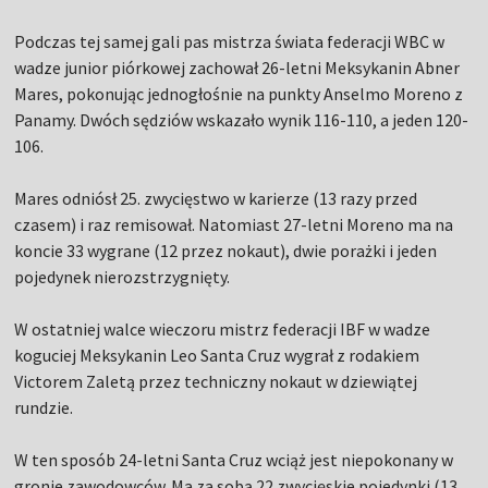
Podczas tej samej gali pas mistrza świata federacji WBC w
wadze junior piórkowej zachował 26-letni Meksykanin Abner
Mares, pokonując jednogłośnie na punkty Anselmo Moreno z
Panamy. Dwóch sędziów wskazało wynik 116-110, a jeden 120-
106.
Mares odniósł 25. zwycięstwo w karierze (13 razy przed
czasem) i raz remisował. Natomiast 27-letni Moreno ma na
koncie 33 wygrane (12 przez nokaut), dwie porażki i jeden
pojedynek nierozstrzygnięty.
W ostatniej walce wieczoru mistrz federacji IBF w wadze
koguciej Meksykanin Leo Santa Cruz wygrał z rodakiem
Victorem Zaletą przez techniczny nokaut w dziewiątej
rundzie.
W ten sposób 24-letni Santa Cruz wciąż jest niepokonany w
gronie zawodowców. Ma za sobą 22 zwycięskie pojedynki (13