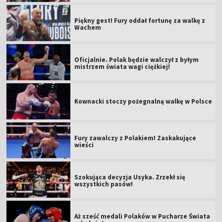
Piękny gest! Fury oddał fortunę za walkę z
Wachem
Oficjalnie. Polak będzie walczył z byłym
mistrzem świata wagi ciężkiej!
Kownacki stoczy pożegnalną walkę w Polsce
Fury zawalczy z Polakiem! Zaskakujące
wieści
Szokująca decyzja Usyka. Zrzekł się
wszystkich pasów!
Aż sześć medali Polaków w Pucharze Świata