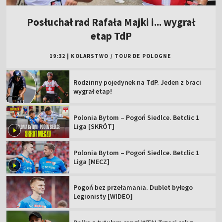
Posłuchał rad Rafała Majki i... wygrał
etap TdP
19:32
|
KOLARSTWO
/
TOUR DE POLOGNE
Rodzinny pojedynek na TdP. Jeden z braci
wygrał etap!
Polonia Bytom – Pogoń Siedlce. Betclic 1
Liga [SKRÓT]
Polonia Bytom – Pogoń Siedlce. Betclic 1
Liga [MECZ]
Pogoń bez przełamania. Dublet byłego
Legionisty [WIDEO]