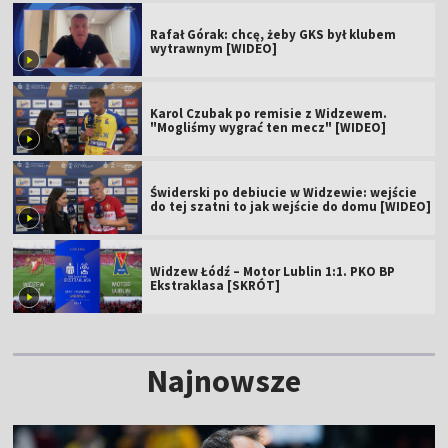
Rafał Górak: chcę, żeby GKS był klubem
wytrawnym [WIDEO]
Karol Czubak po remisie z Widzewem.
"Mogliśmy wygrać ten mecz" [WIDEO]
Świderski po debiucie w Widzewie: wejście
do tej szatni to jak wejście do domu [WIDEO]
Widzew Łódź – Motor Lublin 1:1. PKO BP
Ekstraklasa [SKRÓT]
Najnowsze