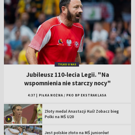
TYLKO U NAS
Jubileusz 110-lecia Legii. "Na
wspomnienia nie starczy nocy"
4:37
|
PIŁKA NOŻNA
/
PKO BP EKSTRAKLASA
Złoty medal Anastazji Kuś! Zobacz bieg
Polki na MŚ U20
Jest polskie złoto na MŚ juniorów!