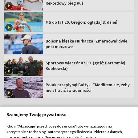
Rekordowy bieg Kuś
MŚ do lat 20, Oregon: oglądaj 3. dzień
Bolesna klęska Hurkacza. Zmarnował dwie
piłki meczowe
Sportowy wieczór 07.08. (gość: Bartłomiej
Kubkowski)
Polak przepłynął Bałtyk. "Modliłem się, żeby
nie stracić świadomości"
Szanujemy Twoją prywatność
TVP
Kliknij "Akceptuję i przechodzę do serwisu", aby wyrazić zgody na
korzystanie z technologii automatycznego śledzenia i zbierania danych,
Abonament TVP
Regulamin TVP
dostęp do informacji na Twoim urządzeniu końcowym i ich