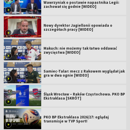
Wawrzyniak o postawie napastnika Legii:
zachował się godnie [WIDEO]
Nowy dyrektor Jagiellonii opowiada o
szczegółach pracy [WIDEO]
Makuch: nie możemy tak łatwo oddawać
zwycięstwa [WIDEO]
Samiec-Talar: mecz z Rakowem wyglądał jak
gra w dwa ognie [WIDEO]
Śląsk Wrocław – Raków Częstochowa. PKO BP
Ekstraklasa [SKRÓT]
PKO BP Ekstraklasa 2026/27: oglądaj
transmisje w TVP Sport!