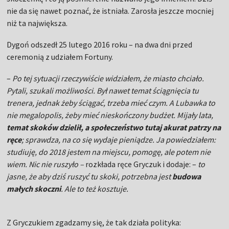
trenera, jednak żeby ściągać, trzeba mieć czym. A Lubawka to
nie megalopolis, żeby mieć nieskończony budżet. Mijały lata,
temat skoków dzielił, a społeczeństwo tutaj akurat patrzy na
ręce
; sprawdza, na co się wydaje pieniądze. Ja powiedziałem:
studiuję, do 2018 jestem na miejscu, pomogę, ale potem nie
wiem. Nic nie ruszyło –
rozkłada ręce Gryczuk i dodaje: –
to
jasne, że aby dziś ruszyć tu skoki, potrzebna jest
budowa
małych skoczni
. Ale to też kosztuje.
Z Gryczukiem zgadzamy się, że tak działa polityka:
wyczuwając niezgodność mieszkańców w sprawie, nikt nie
chciał zaryzykować wydatku w skocznie. Zwłaszcza bez
gwarancji, że wszystko się uda.
Ale to dziwne, bo kiedy spotykamy się z
burmistrzem
Andrzejem Wojdyłą
, pytamy: z czego znana jest Lubawka.
–
Ze skoczni narciarskiej.