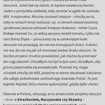
skocznie nie powstają, bo nie ma trenujących dzieci. A dzieci
nie ma, bo nie ma jak ich trenować wobec braku skoczni. To
bardzo przykre i trudno powiedzieć, jak można by przerwać
ten ciąg zdarzeń. Chciałbym nie być w tym sam; chciałbym, aby
grono pasjonatów się powiększyło. Przecież my, mając
ośrodek choćby do K60, jesteśmy w stanie zbudować szkolenie
dla całego południowo-zachodniego kwartału Polski. To jest
kapitał. Kapitał, który można wykorzystać, gdyby tylko chcieć.
Obecnie w Polsce, wliczając w to amatorskie projekty skoczni
– m.in. w
Strachocinie, Ruczynowie czy Skawicy
–
funkcjonuje
mniej niż 30 skoczni narciarskich
, czyli
podobnie jak w Szwecji. A to przecież kraj, w którym skoki są
wyłącznie hobby garstki pasjonatów. Dla porównania, w
maleńkiej Słowenii jest ich nadal ok. 150. A w Niemczech – 250.