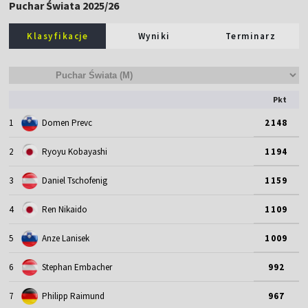
2
Ryoyu Kobayashi
1194
3
Daniel Tschofenig
1159
4
Ren Nikaido
1109
5
Anze Lanisek
1009
6
Stephan Embacher
992
7
Philipp Raimund
967
8
Jan Hoerl
772
9
Felix Hoffmann
662
10
Stefan Kraft
631
11
Johann A. Forfang
622