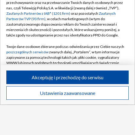
przechowywanie oraz na przetwarzanie Twoich danych osobowych przez
nas, czyli Telewizję Polską S.A. w likwidacji (zwaną dalej również „TVP”),
Zaufanych Partnerów z IAB* (1201 firm)
oraz pozostałych
Zaufanych
Partnerów TVP (93 firm)
, w celach marketingowych (w tym do
TVP
zautomatyzowanego dopasowania reklam do Twoich zainteresowań i
mierzenia ich skuteczności) i pozostałych, które wskazujemy poniżej, a
Abonament TVP
Regulamin TVP
także zgody na udostępnianie przez nas identyfikatora PPID do Google.
Polityka prywatności
Sklep TVP
Twoje dane osobowe zbierane podczas odwiedzania przez Ciebie naszych
Biuro Reklamy
Moje zgody
poszczególnych serwisów
zwanych dalej „Portalem”, w tym informacje
zapisywane za pomocą technologii takich jak: pliki cookie, sygnalizatory
Oferta Handlowa
Biuro reklamy
WWW lub innych podobnych technologii umożliwiających świadczenie
dopasowanych i bezpiecznych usług, personalizację treści oraz reklam,
Telegazeta ogłoszenia
Kontakt
udostępnianie funkcji mediów społecznościowych oraz analizowanie
Akceptuję i przechodzę do serwisu
Emisja w TVP
ruchu w Internecie.
Kanały
Rada Programowa
Twoje dane osobowe zbierane podczas odwiedzania przez Ciebie
Ustawienia zaawansowane
News
Transmisje
Wideo
Więcej
poszczególnych serwisów
na Portalu, takie jak adresy IP, identyfikatory
Ogłoszenia przetargowe
Twoich urządzeń końcowych i identyfikatory plików cookie, informacje o
©2026 Telewizja Polska Spółka Akcyjna w likwidacji
DO GÓRY
Twoich wyszukiwaniach w serwisach Portalu czy historia odwiedzin będą
Akademia Telewizyjna
przetwarzane przez TVP,
Zaufanych Partnerów z IAB
oraz pozostałych
Informacje o nadawcy
Zaufanych Partnerów TVP
dla realizacji następujących celów i funkcji:
przechowywania informacji na urządzeniu lub dostęp do nich, wyboru
Centrum informacji TVP
podstawowych reklam, wyboru spersonalizowanych reklam, tworzenia
profilu spersonalizowanych reklam, tworzenia profilu spersonalizowanych