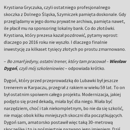
–
Bo zmarł jedyny, ostatni trener, który tam pracował –
Wiesław
Dygoń
, czyli mój szkoleniowiec
– odpowiada krótko.
Dygoń, który przed przeprowadzką do Lubawki był jeszcze
trenerem w Karpaczu, przegrał z rakiem w wieku 59 lat. To on
był ostatnim spoiwem całego projektu. Modernizacja, jakiej
podjęto się przed dekadą, miała być dla niego. Miała być
narzędziem, choć i tak niekompletnym, bo nie da się szkolić,
nie mając obok kilku mniejszych skoczni dla początkujących.
Dygoń sam, amatorsko postawił więc taką 30-metrową
skoczeńkę i to ją pośmiertnie nazwano jego imieniem. Dziś
nie da się nawet poznać, że istniała. Zarosła jeszcze mocniej
niż ta największa.
Dygoń odszedł 25 lutego 2016 roku – na dwa dni przed
ceremonią z udziałem Fortuny.
–
Po tej sytuacji rzeczywiście widziałem, że miasto chciało.
Pytali, szukali możliwości. Był nawet temat ściągnięcia tu