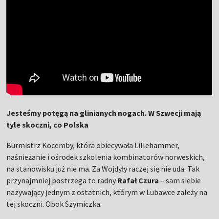
Jesteśmy potęgą na glinianych nogach. W Szwecji mają
tyle skoczni, co Polska
Burmistrz Kocemby, która obiecywała Lillehammer,
naśnieżanie i ośrodek szkolenia kombinatorów norweskich,
na stanowisku już nie ma. Za Wojdyły raczej się nie uda. Tak
przynajmniej postrzega to radny
Rafał Czura
– sam siebie
nazywający jednym z ostatnich, którym w Lubawce zależy na
tej skoczni. Obok Szymiczka.
–
Jest ciężko
– przyznaje.
Czytaj też
Maciusiak wybrał. Mistrz
świata nie jedzie na Turniej
Czterech Skoczni!