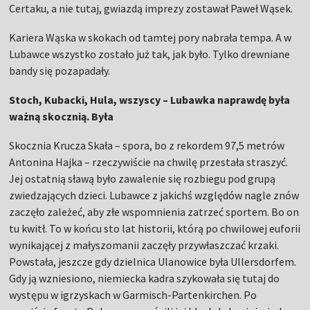
Certaku, a nie tutaj, gwiazdą imprezy zostawał Paweł Wąsek.
Kariera Wąska w skokach od tamtej pory nabrała tempa. A w
Lubawce wszystko zostało już tak, jak było. Tylko drewniane
bandy się pozapadały.
Stoch, Kubacki, Hula, wszyscy – Lubawka naprawdę była
ważną skocznią. Była
Skocznia Krucza Skała – spora, bo z rekordem 97,5 metrów
Antonina Hajka – rzeczywiście na chwilę przestała straszyć.
Jej ostatnią sławą było zawalenie się rozbiegu pod grupą
zwiedzających dzieci. Lubawce z jakichś względów nagle znów
zaczęło zależeć, aby złe wspomnienia zatrzeć sportem. Bo on
tu kwitł. To w końcu sto lat historii, którą po chwilowej euforii
wynikającej z małyszomanii zaczęły przywłaszczać krzaki.
Powstała, jeszcze gdy dzielnica Ulanowice była Ullersdorfem.
Gdy ją wzniesiono, niemiecka kadra szykowała się tutaj do
występu w igrzyskach w Garmisch-Partenkirchen. Po