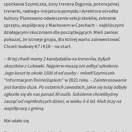
–
W tej chwili mamy 2 kandydatów na trenerów, byłych
skoczków z Lubawki. Najpierw muszą oni odbyć szkolenie.
Jego koszt to około 1500 zł od osoby
– mówił Szymiczek
"Informacjom Dolnośląskim" w 2021 roku.
– Zainteresowanie
jest bardzo duże. Po ostatnich zawodach, jakie się tutaj odbyły
zgłosiło się do nas ponad 30 osób. Szkolenie chcielibyśmy
zacząć od najmłodszych dzieci, w wieku 5-6 lat. Klub liczy na
współpracę z gminą.
Nie udało się.
Na miejscu, podobnie jak w Karpaczu czy Wałbrzychu, był też
sam
Adam Małysz. Był, żeby przekonywać, lobbować.
Pomóc
. Ale razem z delegacją PZN odjechały nadzieje.