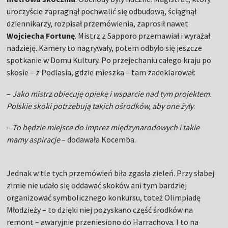
uroczyście zapragnął pochwalić się odbudową, ściągnął
dziennikarzy, rozpisał przemówienia, zaprosił nawet
Wojciecha Fortunę
. Mistrz z Sapporo przemawiał i wyrażał
nadzieję. Kamery to nagrywały, potem odbyło się jeszcze
spotkanie w Domu Kultury. Po przejechaniu całego kraju po
skosie – z Podlasia, gdzie mieszka – tam zadeklarował:
–
Jako mistrz obiecuję opiekę i wsparcie nad tym projektem.
Polskie skoki potrzebują takich ośrodków, aby one żyły
.
–
To będzie miejsce do imprez międzynarodowych i takie
mamy aspiracje
– dodawała Kocemba.
Jednak w tle tych przemówień biła zgasła zieleń. Przy słabej
zimie nie udało się oddawać skoków ani tym bardziej
organizować symbolicznego konkursu, toteż Olimpiadę
Młodzieży – to dzięki niej pozyskano część środków na
remont – awaryjnie przeniesiono do Harrachova. I to na