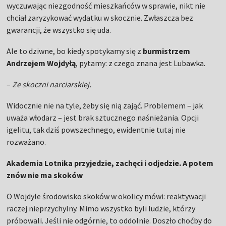
Widocznie nie na tyle, żeby się nią zająć. Problemem – jak
uważa włodarz – jest brak sztucznego naśnieżania. Opcji
igelitu, tak dziś powszechnego, ewidentnie tutaj nie
rozważano.
Akademia Lotnika przyjedzie, zachęci i odjedzie. A potem
znów nie ma skoków
O Wojdyle środowisko skoków w okolicy mówi: reaktywacji
raczej nieprzychylny. Mimo wszystko byli ludzie, którzy
próbowali. Jeśli nie odgórnie, to oddolnie. Doszło choćby do
spotkania Szymiczka, żony trenera Dygonia, potencjalnej
trenerki, radnego-inicjatora pomysłu i dyrektora ośrodka
kultury. Planowano odwieszenie sekcji skoków, zebranie
sprzętu, współpracę z Machovem w Czechach – najbliższymi
działającymi skoczniami dla początkujących. Mieli zamiar
pokazać, że istnieje grupa, dla której warto zainwestować.
Chcieli budowy K7 i K18 – na start.