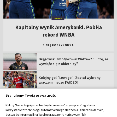
Drągowski zmotywował Widzew? "Liczę, że
wywiąże się z obietnicy"
Kolejny gol "Lewego"! Został wybrany
graczem meczu [WIDEO]
"Kwiato" deklaruje przed MŚ: lubię się tam
ścigać
Sędziowie szastają kartkami. Niesłuszne
kary w meczach Ekstraklasy
Triumfatorka TdFF zabrała głos. Oceniła
incydent z Niewiadomą
Szanujemy Twoją prywatność
Kliknij "Akceptuję i przechodzę do serwisu", aby wyrazić zgody na
Kroniki Tour de Pologne #7 (09.08.2026)
korzystanie z technologii automatycznego śledzenia i zbierania danych,
dostęp do informacji na Twoim urządzeniu końcowym i ich