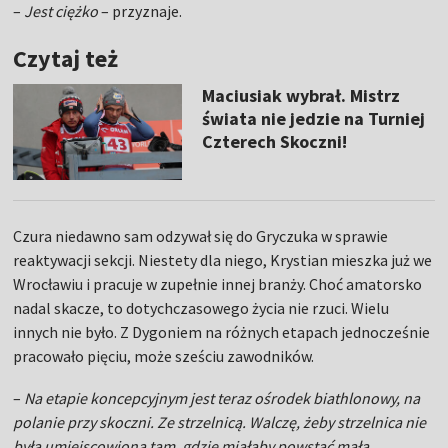
Czura niedawno sam odzywał się do Gryczuka w sprawie
reaktywacji sekcji. Niestety dla niego, Krystian mieszka już we
Wrocławiu i pracuje w zupełnie innej branży. Choć amatorsko
nadal skacze, to dotychczasowego życia nie rzuci. Wielu
innych nie było. Z Dygoniem na różnych etapach jednocześnie
pracowało pięciu, może sześciu zawodników.
–
Na etapie koncepcyjnym jest teraz ośrodek biathlonowy, na
polanie przy skoczni. Ze strzelnicą. Walczę, żeby strzelnica nie
była umiejscowiona tam, gdzie miałaby powstać mała
skocznia. Jeżeli tak się stanie, to będzie ostateczny koniec.
Jeden z pomysłów zakładał, żeby strzelać w ogóle do zeskoku
K85. Irracjonalne. Musimy zostawić miejsce – choćby po to,
żeby w ramach innej realizacji, np. w ramach stowarzyszenia,
spróbować jeszcze odnowić tradycje skakania
– mówi Czura.
Dodaje również to, co widzą wszyscy wokół tematu, tylko nie
sam Dolny Śląsk: –
poruszamy się w zamkniętym kole: