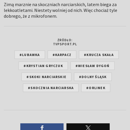
#LUBAWKA
#KARPACZ
#KRUCZA SKAŁA
#KRYSTIAN GRYCZUK
#WIESŁAW DYGOŃ
#SKOKI NARCIARSKIE
#DOLNY ŚLĄSK
#SKOCZNIA NARCIARSKA
#ORLINEK
Zobacz też
Loteria w Courchevel. Kot znów najlepszy z
Polaków