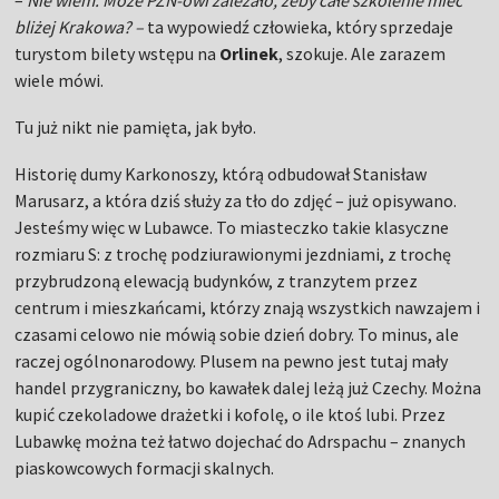
–
Nie wiem. Może PZN-owi zależało, żeby całe szkolenie mieć
bliżej Krakowa? –
ta wypowiedź człowieka, który sprzedaje
turystom bilety wstępu na
Orlinek
, szokuje. Ale zarazem
wiele mówi.
Tu już nikt nie pamięta, jak było.
Historię dumy Karkonoszy, którą odbudował Stanisław
Marusarz, a która dziś służy za tło do zdjęć – już opisywano.
Jesteśmy więc w Lubawce. To miasteczko takie klasyczne
rozmiaru S: z trochę podziurawionymi jezdniami, z trochę
przybrudzoną elewacją budynków, z tranzytem przez
centrum i mieszkańcami, którzy znają wszystkich nawzajem i
czasami celowo nie mówią sobie dzień dobry. To minus, ale
raczej ogólnonarodowy. Plusem na pewno jest tutaj mały
handel przygraniczny, bo kawałek dalej leżą już Czechy. Można
kupić czekoladowe drażetki i kofolę, o ile ktoś lubi. Przez
Lubawkę można też łatwo dojechać do Adrspachu – znanych
piaskowcowych formacji skalnych.