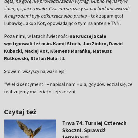
dęta, na górę nie prowadził żaden wyciąg. Gubiło się narty w
śniegu, spacerowało. Czasem strażacy samochodami wwozili.
A nagrodami były odkurzacz albo pralka
– tak zapamiętał
Lubawkę Jakub Kot, opowiadając o tym na antenie TVN.
Poza nimi, w latach świetności
na Kruczej Skale
występowali też m.in. Kamil Stoch, Jan Ziobro, Dawid
Kubacki, Maciej Kot, Klemens Murańka, Mateusz
Rutkowski, Stefan Hula
itd.
Słowem: wszyscy najważniejsi.
"Wielki sentyment" – napisał nam Hula, gdy dowiedział się, że
realizujemy materiał o tej skoczni.
Czytaj też
Trwa 74. Turniej Czterech
Skoczni. Sprawdź
terminarz!