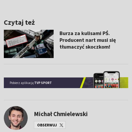
Pobierz aplikację
TVP SPORT
Michał Chmielewski
OBSERWUJ
Zimą marznie na skoczniach narciarskich, latem biega za
lekkoatletami. Niestety wolniej od nich. Więc chociaż tyle
dobrego, że z mikrofonem.
ŹRÓDŁO:
TVPSPORT.PL