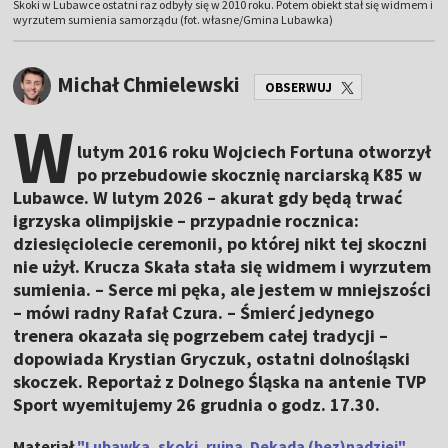
Skoki w Lubawce ostatni raz odbyły się w 2010 roku. Potem obiekt stał się widmem i
wyrzutem sumienia samorządu (fot. własne/Gmina Lubawka)
Michał Chmielewski
OBSERWUJ
W
lutym 2016 roku Wojciech Fortuna otworzył
po przebudowie skocznię narciarską K85 w
Lubawce. W lutym 2026 – akurat gdy będą trwać
igrzyska olimpijskie – przypadnie rocznica:
dziesięciolecie ceremonii, po której nikt tej skoczni
nie użył. Krucza Skała stała się widmem i wyrzutem
sumienia. – Serce mi pęka, ale jestem w mniejszości
– mówi radny Rafał Czura. – Śmierć jedynego
trenera okazała się pogrzebem całej tradycji –
dopowiada Krystian Gryczuk, ostatni dolnośląski
skoczek. Reportaż z Dolnego Śląska na antenie TVP
Sport wyemitujemy 26 grudnia o godz. 17.30.
Materiał
"Lubawka, skoki, ruina. Dekada (bez)nadziei"