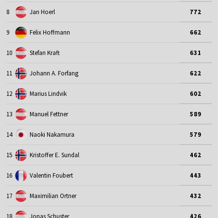
12
Marius Lindvik
602
13
Manuel Fettner
589
14
Naoki Nakamura
579
15
Kristoffer E. Sundal
462
16
Valentin Foubert
443
17
Maximilian Ortner
432
18
Jonas Schuster
426
19
Gregor Deschwanden
418
20
Vladimir Zografski
415
ROZWIŃ