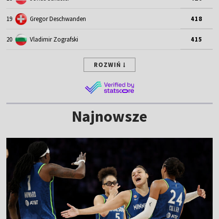
Najnowsze
NOWE
Kapitalny wynik Amerykanki. Pobiła
rekord WNBA
6:08
|
KOSZYKÓWKA