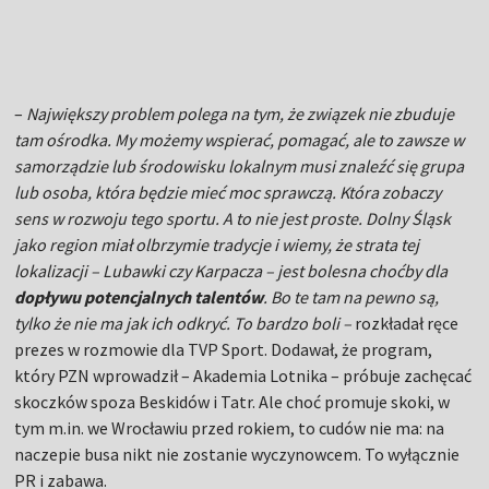
sens w rozwoju tego sportu. A to nie jest proste. Dolny Śląsk
jako region miał olbrzymie tradycje i wiemy, że strata tej
lokalizacji – Lubawki czy Karpacza – jest bolesna choćby dla
dopływu potencjalnych talentów
. Bo te tam na pewno są,
tylko że nie ma jak ich odkryć. To bardzo boli –
rozkładał ręce
prezes w rozmowie dla TVP Sport. Dodawał, że program,
który PZN wprowadził – Akademia Lotnika – próbuje zachęcać
skoczków spoza Beskidów i Tatr. Ale choć promuje skoki, w
tym m.in. we Wrocławiu przed rokiem, to cudów nie ma: na
naczepie busa nikt nie zostanie wyczynowcem. To wyłącznie
PR i zabawa.
–
Największym problemem jest chyba to, że nie ma ludzi do
pracy z dziećmi. Teraz zostali już tylko pasjonaci, a tych ludzi
jest coraz mniej. Wiadomo, że jak ktoś jest po studiach, to nie
pójdzie pracować za 900 złotych miesięcznie (…) Klubów nie
stać, żeby godziwie płacić trenerom
– analizował w sport.pl
legendarny Jan Szturc.