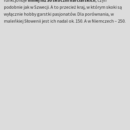
Czytaj też
Burza za kulisami PŚ.
Producent nart musi się
tłumaczyć skoczkom!