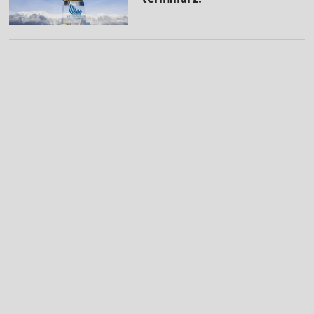
Skocznia w Lubawce jesienią 2025 roku (fot. własne)
–
Wszystkich pamiętam, takich małych. Te pralki i lodówki, co
powygrywali, to nasz sponsor im na domowe adresy powysyłał.
Tu wszyscy kiedyś dotrzymywali słowa. Jak mieli nanieść śnieg