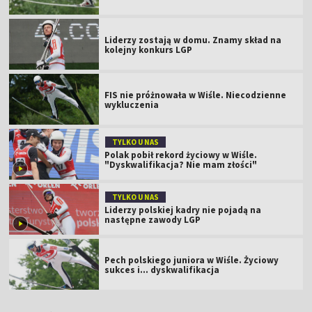
TYLKO U NAS
Polak pobił rekord życiowy w Wiśle.
"Dyskwalifikacja? Nie mam złości"
TYLKO U NAS
Liderzy polskiej kadry nie pojadą na
następne zawody LGP
Pech polskiego juniora w Wiśle. Życiowy
sukces i... dyskwalifikacja
Puchar Świata 2025/26
Klasyfikacje
Wyniki
Terminarz
Pkt
1
Domen Prevc
2148