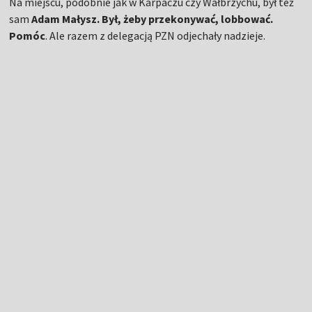
–
Największy problem polega na tym, że związek nie zbuduje
tam ośrodka. My możemy wspierać, pomagać, ale to zawsze w
samorządzie lub środowisku lokalnym musi znaleźć się grupa
lub osoba, która będzie mieć moc sprawczą. Która zobaczy