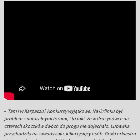
–
Tam i w Karpaczu? Konkursy wyjątkowe. Na Orlinku był
problem z naturalnymi torami, i to taki, że w drużynówce na
czterech skoczków dwóch do progu nie dojechało. Lubawka
przychodziła na zawody cała, kilka tysięcy osób. Grała orkiestra