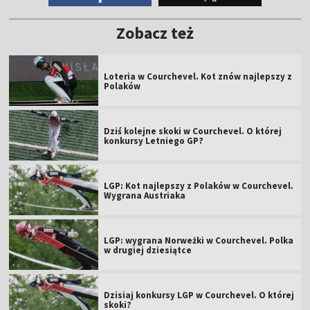
Dziś kolejne skoki w Courchevel. O której
konkursy Letniego GP?
LGP: Kot najlepszy z Polaków w Courchevel.
Wygrana Austriaka
LGP: wygrana Norweżki w Courchevel. Polka
w drugiej dziesiątce
Dzisiaj konkursy LGP w Courchevel. O której
skoki?
Liderzy zostają w domu. Znamy skład na
kolejny konkurs LGP
FIS nie próżnowała w Wiśle. Niecodzienne
wykluczenia