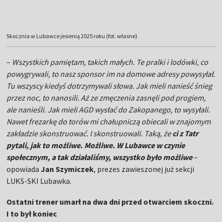
przez noc, to nanosili. Aż ze zmęczenia zasnęli pod progiem,
ale nanieśli. Jak mieli AGD wysłać do Zakopanego, to wysyłali.
Nawet frezarkę do torów mi chałupniczą obiecali w znajomym
zakładzie skonstruować. I skonstruowali. Taką, że
ci z Tatr
pytali, jak to możliwe. Możliwe. W Lubawce w czynie
społecznym, a tak działaliśmy, wszystko było możliwe
–
opowiada
Jan Szymiczek
, prezes zawieszonej już sekcji
LUKS-SKI Lubawka.
Ostatni trener umarł na dwa dni przed otwarciem skoczni.
I to był koniec
Krystiana Gryczuka, czyli ostatniego profesjonalnego
skoczka z Dolnego Śląska, Szymiczek pamięta doskonale. Gdy
przeglądamy w jego domu prywatne archiwa, pamięta nawet,
ile płacił mu na sponsoring lokalny bank. Co do złotówki.
Krystiana, który prezesa kazał pozdrowić, pytamy wprost:
dlaczego po 2016 roku nie wyszło. I dlaczego finalnie
inwestycję za kilkaset tysięcy złotych po prostu zmarnowano.