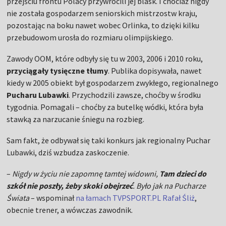
przejściu frontu Polacy przywrócili jej blask. I chociaż nigdy
nie została gospodarzem seniorskich mistrzostw kraju,
pozostając na boku nawet wobec Orlinka, to dzięki kilku
przebudowom urosła do rozmiaru olimpijskiego.
Zawody OOM, które odbyły się tu w 2003, 2006 i 2010 roku,
przyciągały tysięczne tłumy
. Publika dopisywała, nawet
kiedy w 2005 obiekt był gospodarzem zwykłego, regionalnego
Pucharu Lubawki
. Przychodzili zawsze, choćby w środku
tygodnia. Pomagali – choćby za butelkę wódki, która była
stawką za narzucanie śniegu na rozbieg.
Sam fakt, że odbywał się taki konkurs jak regionalny Puchar
Lubawki, dziś wzbudza zaskoczenie.
–
Nigdy w życiu nie zapomnę tamtej widowni,
Tam dzieci do
szkół nie poszły, żeby skoki obejrzeć
. Było jak na Pucharze
Świata
– wspominał
na łamach TVPSPORT.PL Rafał Śliż
,
obecnie trener, a wówczas zawodnik.