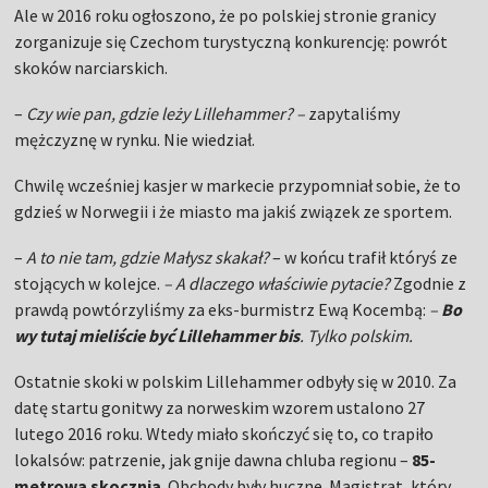
Ale w 2016 roku ogłoszono, że po polskiej stronie granicy
zorganizuje się Czechom turystyczną konkurencję: powrót
skoków narciarskich.
–
Czy wie pan, gdzie leży Lillehammer? –
zapytaliśmy
mężczyznę w rynku. Nie wiedział.
Chwilę wcześniej kasjer w markecie przypomniał sobie, że to
gdzieś w Norwegii i że miasto ma jakiś związek ze sportem.
–
A to nie tam, gdzie Małysz skakał?
– w końcu trafił któryś ze
stojących w kolejce.
– A dlaczego właściwie pytacie?
Zgodnie z
prawdą powtórzyliśmy za eks-burmistrz Ewą Kocembą:
–
Bo
wy tutaj mieliście być Lillehammer bis
. Tylko polskim.
Ostatnie skoki w polskim Lillehammer odbyły się w 2010. Za
datę startu gonitwy za norweskim wzorem ustalono 27
lutego 2016 roku. Wtedy miało skończyć się to, co trapiło
lokalsów: patrzenie, jak gnije dawna chluba regionu –
85-
metrowa skocznia
. Obchody były huczne. Magistrat, który