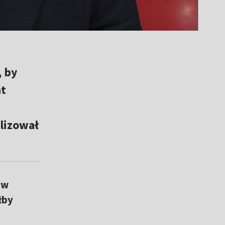
, by
at
lizował
 w
łby