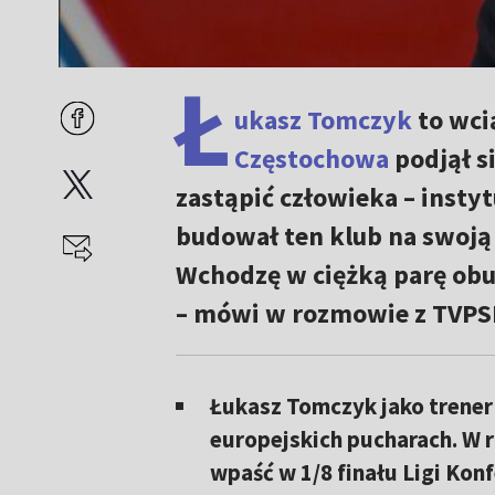
Ł
ukasz Tomczyk
to wci
Częstochowa
podjął s
zastąpić człowieka – instyt
budował ten klub na swoją 
Wchodzę w ciężką parę obu
– mówi w rozmowie z TVPS
Łukasz Tomczyk jako trener
europejskich pucharach. W 
wpaść w 1/8 finału Ligi Konf