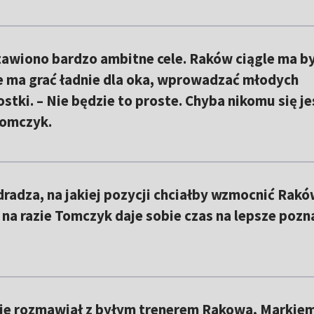
awiono bardzo ambitne cele. Raków ciągle ma b
e ma grać ładnie dla oka, wprowadzać młodych
stki. – Nie będzie to proste. Chyba nikomu się j
Tomczyk.
adza, na jakiej pozycji chciałby wzmocnić Rakó
 na razie Tomczyk daje sobie czas na lepsze pozn
y nie rozmawiał z byłym trenerem Rakowa, Markie