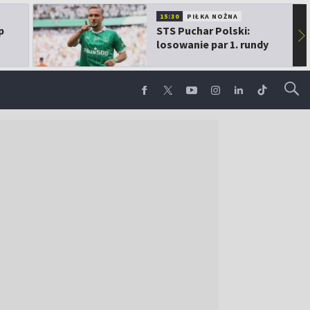
15:30
PIŁKA NOŻNA
p
STS Puchar Polski:
▶
losowanie par 1. rundy