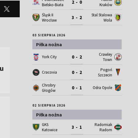
2 - 0
Bielsko-Biała
Kraków
Śląsk II
Stal Stalowa
3 - 2
Wrocław
Wola
03 SIERPNIA 2026
Piłka nożna
Crawley
0 - 2
York City
Town
nu
Pogoń
0 - 2
Cracovia
Szczecin
Chrobry
0 - 1
Odra Opole
Głogów
02 SIERPNIA 2026
Piłka nożna
GKS
Radomiak
3 - 1
Katowice
Radom