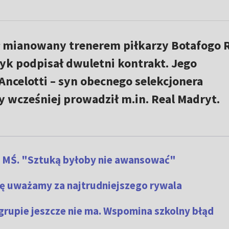
ł mianowany trenerem piłkarzy Botafogo R
yk podpisał dwuletni kontrakt. Jego
ncelotti – syn obecnego selekcjonera
ry wcześniej prowadził m.in. Real Madryt.
u MŚ. "Sztuką byłoby nie awansować"
skę uważamy za najtrudniejszego rywala
 grupie jeszcze nie ma. Wspomina szkolny błąd