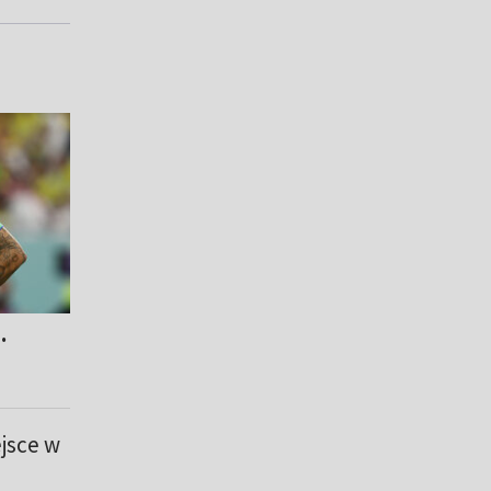
.
ejsce w