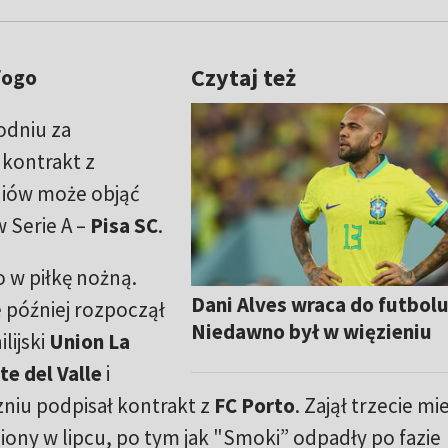
Czytaj też
fogo
odniu za
kontrakt z
iów może objąć
 Serie A –
Pisa SC
.
 w piłkę nożną.
Dani Alves wraca do futbolu
 później rozpoczął
Niedawno był w więzieniu
lijski
Union La
e del Valle
i
zniu podpisał kontrakt z
FC Porto
. Zajął trzecie mi
niony w lipcu, po tym jak "Smoki” odpadły po fazie