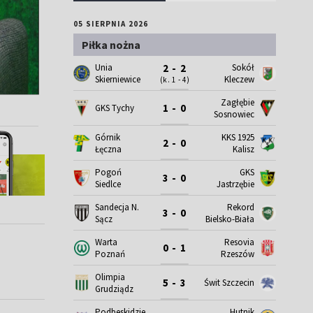
05 SIERPNIA 2026
Piłka nożna
Unia
Sokół
2 - 2
Skierniewice
Kleczew
(k. 1 - 4)
Zagłębie
1 - 0
GKS Tychy
Sosnowiec
Górnik
KKS 1925
2 - 0
Łęczna
Kalisz
Pogoń
GKS
3 - 0
Siedlce
Jastrzębie
Sandecja N.
Rekord
3 - 0
Sącz
Bielsko-Biała
Warta
Resovia
0 - 1
Poznań
Rzeszów
Olimpia
5 - 3
Świt Szczecin
Grudziądz
Podbeskidzie
Hutnik