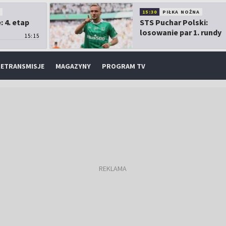
O
15:30
PIŁKA NOŻNA
 4. etap
STS Puchar Polski:
losowanie par 1. rundy
15:15
ETRANSMISJE
MAGAZYNY
PROGRAM TV