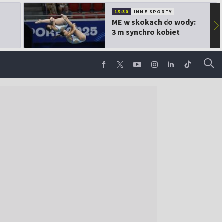
15:30
INNE SPORTY
ME w skokach do wody:
▶
3 m synchro kobiet