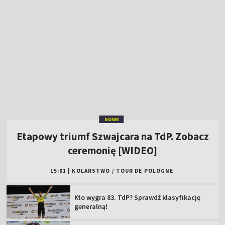
NOWE
Etapowy triumf Szwajcara na TdP. Zobacz
ceremonię [WIDEO]
15:01
|
KOLARSTWO
/
TOUR DE POLOGNE
Kto wygra 83. TdP? Sprawdź klasyfikację
generalną!
Najlepszy Polak 5. etapu TdP: nie
dowiozłem, biorę to na siebie
Zwycięzca 5. etapu TdP o kulisach: rano
usiedliśmy w busie
Tour de Pologne 2026: sprawdź trasę i plan
transmisji w TVP!