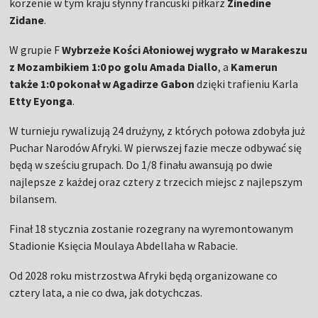
korzenie w tym kraju słynny francuski piłkarz
Zinedine
Zidane
.
W grupie F
Wybrzeże Kości Ałoniowej wygrało w Marakeszu
z Mozambikiem 1:0 po golu Amada Diallo
, a
Kamerun
także 1:0 pokonał w Agadirze Gabon
dzięki trafieniu Karla
Etty
Eyonga
.
W turnieju rywalizują 24 drużyny, z których połowa zdobyła już
Puchar Narodów Afryki. W pierwszej fazie mecze odbywać się
będą w sześciu grupach. Do 1/8 finału awansują po dwie
najlepsze z każdej oraz cztery z trzecich miejsc z najlepszym
bilansem.
Finał 18 stycznia zostanie rozegrany na wyremontowanym
Stadionie Księcia Moulaya Abdellaha w Rabacie.
Od 2028 roku mistrzostwa Afryki będą organizowane co
cztery lata, a nie co dwa, jak dotychczas.