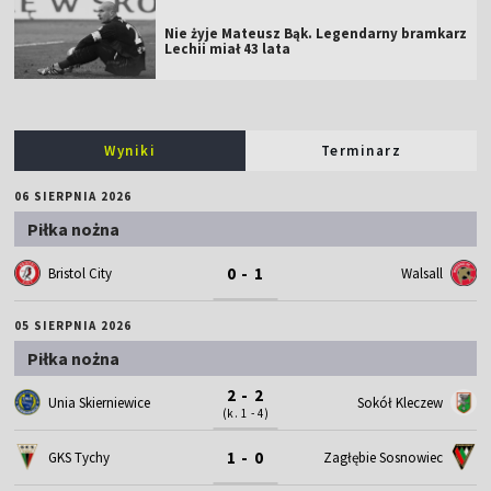
Nie żyje Mateusz Bąk. Legendarny bramkarz
Lechii miał 43 lata
Wyniki
Terminarz
06 SIERPNIA 2026
Piłka nożna
0 - 1
Bristol City
Walsall
05 SIERPNIA 2026
Piłka nożna
2 - 2
Unia Skierniewice
Sokół Kleczew
(k. 1 - 4)
1 - 0
GKS Tychy
Zagłębie Sosnowiec