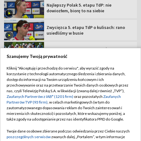
Co za finisz! Szwajcar najlepszy na 5. etapie
TdP
Groźny incydent na TdP. Kłopoty trzech
kolarzy [WIDEO]
Szanujemy Twoją prywatność
Kliknij "Akceptuję i przechodzę do serwisu", aby wyrazić zgody na
korzystanie z technologii automatycznego śledzenia i zbierania danych,
TVP
dostęp do informacji na Twoim urządzeniu końcowym i ich
Abonament TVP
Regulamin TVP
przechowywanie oraz na przetwarzanie Twoich danych osobowych przez
nas, czyli Telewizję Polską S.A. w likwidacji (zwaną dalej również „TVP”),
Polityka prywatności
Sklep TVP
Zaufanych Partnerów z IAB* (1201 firm)
oraz pozostałych
Zaufanych
Partnerów TVP (93 firm)
, w celach marketingowych (w tym do
Biuro Reklamy
Moje zgody
zautomatyzowanego dopasowania reklam do Twoich zainteresowań i
mierzenia ich skuteczności) i pozostałych, które wskazujemy poniżej, a
Oferta Handlowa
Biuro reklamy
także zgody na udostępnianie przez nas identyfikatora PPID do Google.
Telegazeta ogłoszenia
Kontakt
Twoje dane osobowe zbierane podczas odwiedzania przez Ciebie naszych
Emisja w TVP
poszczególnych serwisów
zwanych dalej „Portalem”, w tym informacje