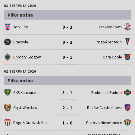
03 SIERPNIA 2026
Piłka nożna
0 - 2
York City
Crawley Town
0 - 2
Cracovia
Pogoń Szczecin
0 - 1
Chrobry Głogów
Odra Opole
02 SIERPNIA 2026
Piłka nożna
3 - 1
GKS Katowice
Radomiak Radom
2 - 1
Śląsk Wrocław
Raków Częstochowa
1 - 0
Pogoń Grodzisk Maz.
Puszcza Niepołomice