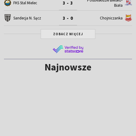
Podbeskidzie Bielsko-
3 - 3
FKS Stal Mielec
Biała
3 - 0
Sandecja N. Sącz
Chojniczanka
ZOBACZ WIĘCEJ
Najnowsze