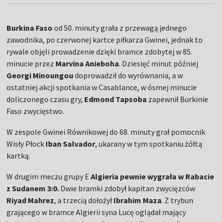
Burkina
Faso
od 50. minuty grała z przewagą jednego
zawodnika, po czerwonej kartce piłkarza Gwinei, jednak to
rywale objęli prowadzenie dzięki bramce zdobytej w 85.
minucie przez
Marvina
Anieboha
. Dziesięć minut później
Georgi
Minoungou
doprowadził do wyrównania, a w
ostatniej akcji spotkania w Casablance, w ósmej minucie
doliczonego czasu gry,
Edmond
Tapsoba
zapewnił
Burkinie
Faso zwycięstwo.
W zespole Gwinei Równikowej do 68. minuty grał pomocnik
Wisły Płock
Iban
Salvador
, ukarany w tym spotkaniu żółtą
kartką.
W drugim meczu grupy E
Algieria pewnie wygrała w Rabacie
z Sudanem 3:0.
Dwie bramki zdobył kapitan zwycięzców
Riyad
Mahrez
, a trzecią dołożył
Ibrahim
Maza
. Z trybun
grającego w bramce Algierii syna Lucę oglądał mający