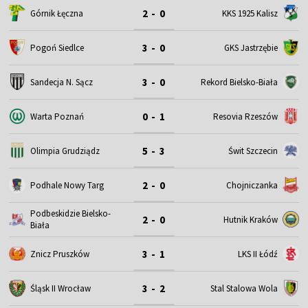
2 - 0
Górnik Łęczna
KKS 1925 Kalisz
3 - 0
Pogoń Siedlce
GKS Jastrzębie
3 - 0
Sandecja N. Sącz
Rekord Bielsko-Biała
0 - 1
Warta Poznań
Resovia Rzeszów
5 - 3
Olimpia Grudziądz
Świt Szczecin
2 - 0
Podhale Nowy Targ
Chojniczanka
Podbeskidzie Bielsko-
2 - 0
Hutnik Kraków
Biała
3 - 1
Znicz Pruszków
LKS II Łódź
3 - 2
Śląsk II Wrocław
Stal Stalowa Wola