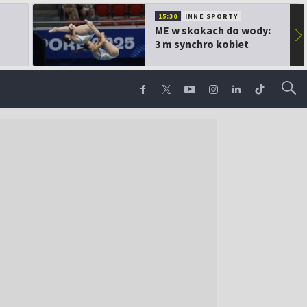
15:30
INNE SPORTY
ME w skokach do wody:
▶
3 m synchro kobiet