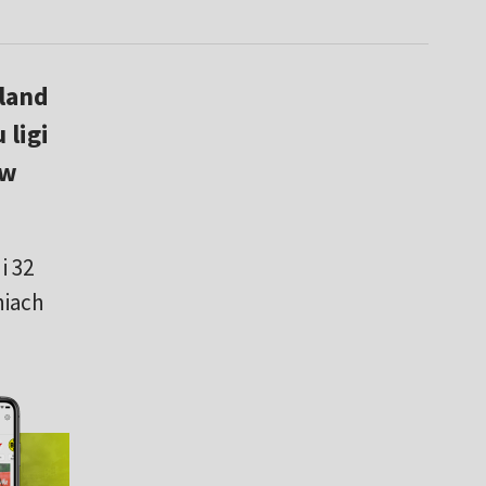
land
 ligi
 w
i 32
niach