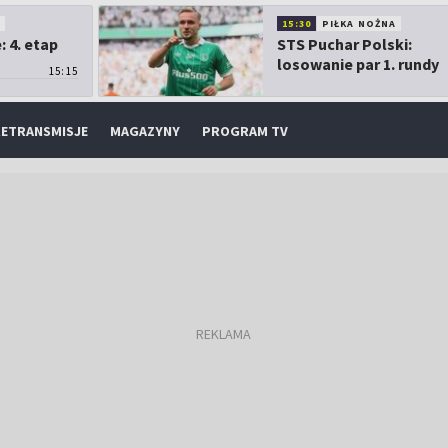
O
15:30
PIŁKA NOŻNA
 4. etap
STS Puchar Polski:
losowanie par 1. rundy
15:15
ETRANSMISJE
MAGAZYNY
PROGRAM TV