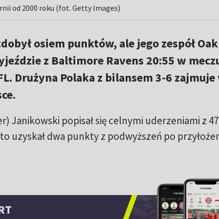
nii od 2000 roku (fot. Getty Images)
zdobył osiem punktów, ale jego zespół Oak
yjeździe z Baltimore Ravens 20:55 w meczu
L. Drużyna Polaka z bilansem 3-6 zajmuje
sce.
r) Janikowski popisał się celnymi uderzeniami z 47 
adto uzyskał dwa punkty z podwyższeń po przyłoże
RT