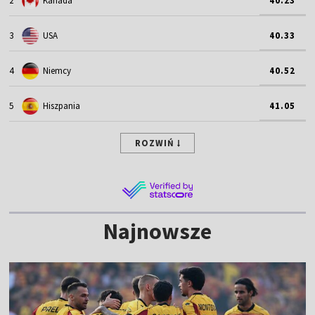
2
Kanada
40.23
3
USA
40.33
4
Niemcy
40.52
5
Hiszpania
41.05
ROZWIŃ
Najnowsze