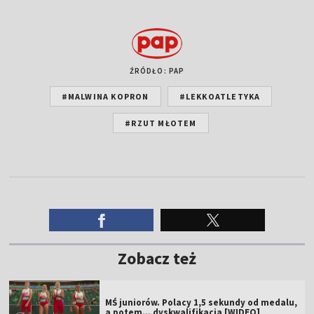
ŹRÓDŁO: PAP
#MALWINA KOPRON
#LEKKOATLETYKA
#RZUT MŁOTEM
Zobacz też
MŚ juniorów. Polacy 1,5 sekundy od medalu,
a potem... dyskwalifikacja [WIDEO]