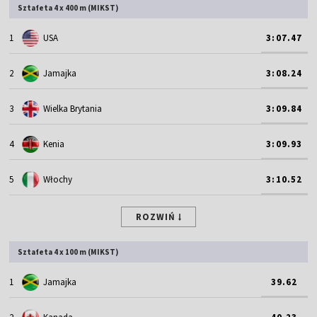
Sztafeta 4 x 400 m (MIKST)
1
USA
3:07.47
2
Jamajka
3:08.24
3
Wielka Brytania
3:09.84
4
Kenia
3:09.93
5
Włochy
3:10.52
ROZWIŃ
Sztafeta 4 x 100 m (MIKST)
1
Jamajka
39.62