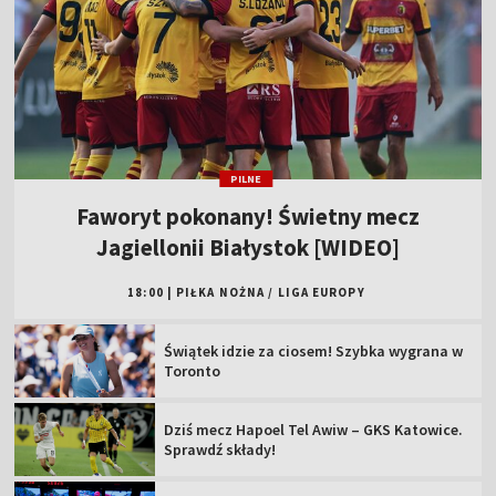
PILNE
Faworyt pokonany! Świetny mecz
Jagiellonii Białystok [WIDEO]
18:00
|
PIŁKA NOŻNA
/
LIGA EUROPY
Świątek idzie za ciosem! Szybka wygrana w
Toronto
Dziś mecz Hapoel Tel Awiw – GKS Katowice.
Sprawdź składy!