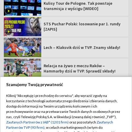
Kulisy Tour de Pologne. Tak powstaje
transmisja z wyścigu [WIDEO]
STS Puchar Polski: losowanie par 1. rundy
[ZAPIS]
Lech – Klaksvik dziś w TVP. Znamy składy!
Relacja na żywo z meczu Raków –
Hammarby dziś w TVP. Sprawdź składy!
Szanujemy Twoją prywatność
Kliknij "Akceptuję i przechodzę do serwisu", aby wyrazić zgody na
korzystanie z technologii automatycznego śledzenia i zbierania danych,
TVP
dostęp do informacji na Twoim urządzeniu końcowym i ich
Abonament TVP
Regulamin TVP
przechowywanie oraz na przetwarzanie Twoich danych osobowych przez
nas, czyli Telewizję Polską S.A. w likwidacji (zwaną dalej również „TVP”),
Polityka prywatności
Sklep TVP
Zaufanych Partnerów z IAB* (1201 firm)
oraz pozostałych
Zaufanych
Partnerów TVP (93 firm)
, w celach marketingowych (w tym do
Biuro Reklamy
Moje zgody