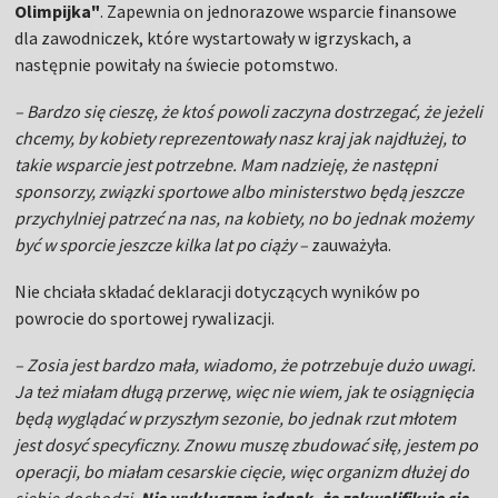
Olimpijka"
. Zapewnia on jednorazowe wsparcie finansowe
dla zawodniczek, które wystartowały w igrzyskach, a
następnie powitały na świecie potomstwo.
– Bardzo się cieszę, że ktoś powoli zaczyna dostrzegać, że jeżeli
chcemy, by kobiety reprezentowały nasz kraj jak najdłużej, to
takie wsparcie jest potrzebne. Mam nadzieję, że następni
sponsorzy, związki sportowe albo ministerstwo będą jeszcze
przychylniej patrzeć na nas, na kobiety, no bo jednak możemy
być w sporcie jeszcze kilka lat po ciąży –
zauważyła.
Nie chciała składać deklaracji dotyczących wyników po
powrocie do sportowej rywalizacji.
– Zosia jest bardzo mała, wiadomo, że potrzebuje dużo uwagi.
Ja też miałam długą przerwę, więc nie wiem, jak te osiągnięcia
będą wyglądać w przyszłym sezonie, bo jednak rzut młotem
jest dosyć specyficzny. Znowu muszę zbudować siłę, jestem po
operacji, bo miałam cesarskie cięcie, więc organizm dłużej do