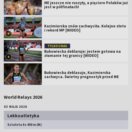
ME jeszcze nie ruszyły, a pięcioro Polaków już
jest w półfinałach!
Kazimierska znów zachwyciła. Kolejne złoto
i rekord MP [WIDEO]
TYLKO U NAS
Bukowiecka deklaruje: jestem gotowa na
złamanie tej granicy [WIDEO]
Bukowiecka deklasuje, Kazimierska
zachwyca. Świetny prognostyk przed ME
World Relays 2026
03 MAJA 2026
Lekkoatletyka
Sztafeta 4 x 400 m (M)