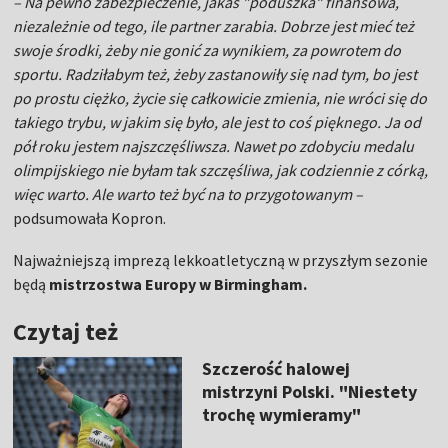
– Na pewno zabezpieczenie, jakaś "poduszka" finansowa,
niezależnie od tego, ile partner zarabia. Dobrze jest mieć też
swoje środki, żeby nie gonić za wynikiem, za powrotem do
sportu. Radziłabym też, żeby zastanowiły się nad tym, bo jest
po prostu ciężko, życie się całkowicie zmienia, nie wróci się do
takiego trybu, w jakim się było, ale jest to coś pięknego. Ja od
pół roku jestem najszczęśliwsza. Nawet po zdobyciu medalu
olimpijskiego nie byłam tak szczęśliwa, jak codziennie z córką,
więc warto. Ale warto też być na to przygotowanym –
podsumowała Kopron.
Najważniejszą imprezą lekkoatletyczną w przyszłym sezonie
będą
mistrzostwa Europy w Birmingham.
Czytaj też
Szczerość halowej
mistrzyni Polski. "Niestety
trochę wymieramy"