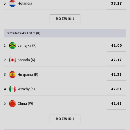
5
Holandia
38.17
ROZWIŃ
Sztafeta 4 x 100 m (K)
1
Jamajka (K)
42.00
2
Kanada (K)
42.17
3
Hiszpania (K)
42.31
4
Włochy (K)
42.61
5
China (W)
42.61
ROZWIŃ