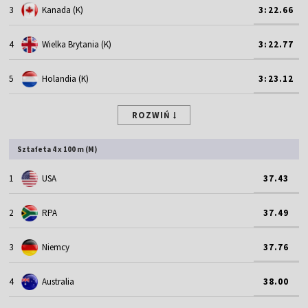
3
Kanada (K)
3:22.66
4
Wielka Brytania (K)
3:22.77
5
Holandia (K)
3:23.12
ROZWIŃ
Sztafeta 4 x 100 m (M)
1
USA
37.43
2
RPA
37.49
3
Niemcy
37.76
4
Australia
38.00