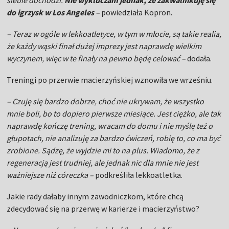
siebie dochodzi.
Nie wykluczam jednak, że zakwalifikuję się
do igrzysk w Los Angeles
–
powiedziała Kopron.
– Teraz w ogóle w lekkoatletyce, w tym w młocie, są takie realia,
że każdy wąski finał dużej imprezy jest naprawdę wielkim
wyczynem, więc w te finały na pewno będę celować –
dodała.
Treningi po przerwie macierzyńskiej wznowiła we wrześniu.
– Czuję się bardzo dobrze, choć nie ukrywam, że wszystko
mnie boli, bo to dopiero pierwsze miesiące. Jest ciężko, ale tak
naprawdę kończę trening, wracam do domu i nie myślę też o
głupotach, nie analizuję za bardzo ćwiczeń, robię to, co ma być
zrobione. Sądzę, że wyjdzie mi to na plus. Wiadomo, że z
regeneracją jest trudniej, ale jednak nic dla mnie nie jest
ważniejsze niż córeczka –
podkreśliła lekkoatletka.
Jakie rady dałaby innym zawodniczkom, które chcą
zdecydować się na przerwę w karierze i macierzyństwo?