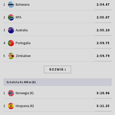
1
Botswana
2:54.47
2
RPA
2:55.07
3
Australia
2:55.20
4
Portugalia
2:59.75
5
Zimbabwe
2:59.79
ROZWIŃ
Sztafeta 4 x 400 m (K)
1
Norwegia (K)
3:20.96
2
Hiszpania (K)
3:21.25