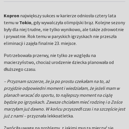
Kopron
największy sukces w karierze odniosła cztery lata
temu w
Tokio
, gdy wywalczyła olimpijski brąz. Kolejne sezony
były dla niej trudne, nie tylko wynikowo, ale także zdrowotnie
i prywatnie. Rok temu w paryskich igrzyskach nie przeszła
eliminacji i zajęła finalnie 23. miejsce.
Potrzebowała przerwy, nie tylko ze względu na
macierzyństwo, chociaż urodzenie dziecka planowała od
dłuższego czasu.
– Przyznam szczerze, że ja po prostu czekałam na to, aż
przyjdzie odpowiedni moment i wiedziałam, że jeżeli mam w
planach wracać do sportu, to najlepszy moment na ciążę
będzie po igrzyskach. Zawsze chciałam mieć rodzinę i o Zośce
marzyłam już dawno. W końcu przyszedł czas i na szczęście jest
już z nami –
przyznała lekkoatletka.
Zwróciła uwagę na problemy, z jakimi muszą mierzyć się