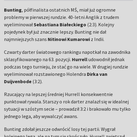
Bunting
, półfinalista ostatnich MŚ, miał już ogromne
problemy w pierwszej rundzie. 40-letni Anglik z trudem
wyeliminował
Sebastiana Białeckiego
(2:3). Kolejny
pojedynek był już znacznie lepszy. Bunting nie dał
najmniejszych szans
Nitinowi Kumarowi
z Indii.
Czwarty darter światowego rankingu napotkał na zawodnika
sklasyfikowanego na 63. pozycji.
Hurrell
udowodnił jednak
podczas tego turnieju, że stać go na wiele. W drugiej rundzie
wyeliminował rozstawionego Holendra
Dirka van
Duijvenbode
(3:2).
Rzucający na lepszej średniej Hurrell konsekwentnie
punktował rywala. Starszy o rok darter znalazł się w idealnej
sytuacji w szóstym secie – prowadził 3:2 i brakowało mu tylko
jednego lega, aby wywalczyć awans.
Bunting zdołał jeszcze odwrócić losy tej partii. Wygrał
kolejnego lega, ale na tym się skończyło. Hurrell zwietrzył