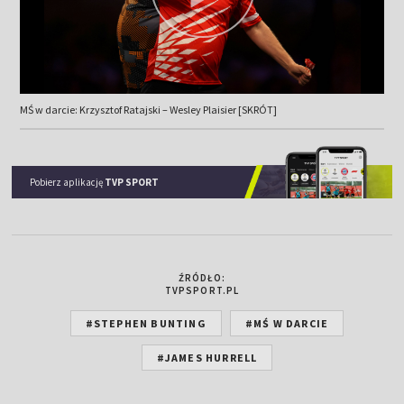
MŚ w darcie: Krzysztof Ratajski – Wesley Plaisier [SKRÓT]
Pobierz aplikację
TVP SPORT
ŹRÓDŁO:
TVPSPORT.PL
#STEPHEN BUNTING
#MŚ W DARCIE
#JAMES HURRELL