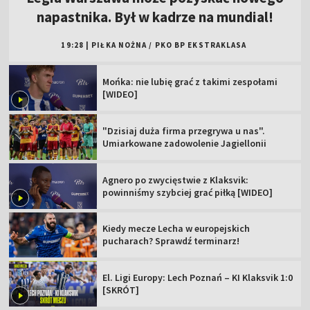
napastnika. Był w kadrze na mundial!
19:28
|
PIŁKA NOŻNA
/
PKO BP EKSTRAKLASA
Mońka: nie lubię grać z takimi zespołami
[WIDEO]
"Dzisiaj duża firma przegrywa u nas".
Umiarkowane zadowolenie Jagiellonii
Agnero po zwycięstwie z Klaksvik:
powinniśmy szybciej grać piłką [WIDEO]
Kiedy mecze Lecha w europejskich
pucharach? Sprawdź terminarz!
El. Ligi Europy: Lech Poznań – KI Klaksvik 1:0
[SKRÓT]