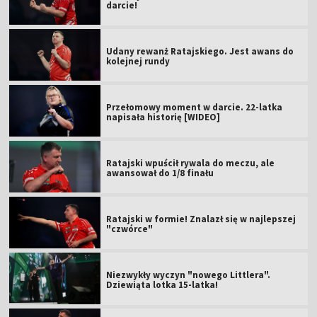
darcie!
Udany rewanż Ratajskiego. Jest awans do
kolejnej rundy
Przełomowy moment w darcie. 22-latka
napisała historię [WIDEO]
Ratajski wpuścił rywala do meczu, ale
awansował do 1/8 finału
Ratajski w formie! Znalazł się w najlepszej
"czwórce"
Niezwykły wyczyn "nowego Littlera".
Dziewiąta lotka 15-latka!