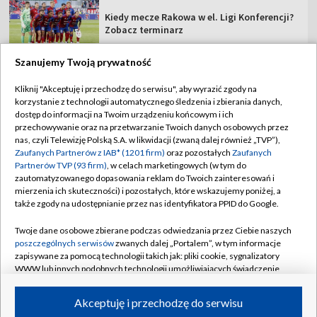
Kiedy mecze Rakowa w el. Ligi Konferencji?
Zobacz terminarz
Szanujemy Twoją prywatność
Kliknij "Akceptuję i przechodzę do serwisu", aby wyrazić zgody na
korzystanie z technologii automatycznego śledzenia i zbierania danych,
TVP
dostęp do informacji na Twoim urządzeniu końcowym i ich
Abonament TVP
Regulamin TVP
przechowywanie oraz na przetwarzanie Twoich danych osobowych przez
nas, czyli Telewizję Polską S.A. w likwidacji (zwaną dalej również „TVP”),
Polityka prywatności
Sklep TVP
Zaufanych Partnerów z IAB* (1201 firm)
oraz pozostałych
Zaufanych
Partnerów TVP (93 firm)
, w celach marketingowych (w tym do
Biuro Reklamy
Moje zgody
zautomatyzowanego dopasowania reklam do Twoich zainteresowań i
mierzenia ich skuteczności) i pozostałych, które wskazujemy poniżej, a
Oferta Handlowa
Biuro reklamy
także zgody na udostępnianie przez nas identyfikatora PPID do Google.
Telegazeta ogłoszenia
Kontakt
Twoje dane osobowe zbierane podczas odwiedzania przez Ciebie naszych
Emisja w TVP
poszczególnych serwisów
zwanych dalej „Portalem”, w tym informacje
zapisywane za pomocą technologii takich jak: pliki cookie, sygnalizatory
Kanały
Rada Programowa
WWW lub innych podobnych technologii umożliwiających świadczenie
dopasowanych i bezpiecznych usług, personalizację treści oraz reklam,
Ogłoszenia przetargowe
udostępnianie funkcji mediów społecznościowych oraz analizowanie
©2026 Telewizja Polska Spółka Akcyjna w likwidacji
Akceptuję i przechodzę do serwisu
ruchu w Internecie.
Akademia Telewizyjna