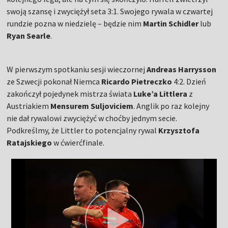
swoją szansę i zwyciężył seta 3:1. Swojego rywala w czwartej
rundzie pozna w niedzielę – będzie nim
Martin Schidler
lub
Ryan Searle
.
W pierwszym spotkaniu sesji wieczornej
Andreas Harrysson
ze Szwecji pokonał Niemca
Ricardo Pietreczko
4:2. Dzień
zakończył pojedynek mistrza świata
Luke’a Littlera
z
Austriakiem
Mensurem Suljoviciem
. Anglik po raz kolejny
nie dał rywalowi zwyciężyć w choćby jednym secie.
Podkreślmy, że Littler to potencjalny rywal
Krzysztofa
Ratajskiego
w ćwierćfinale.