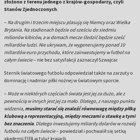
złożono z terenu jednego z krajów-gospodarzy, czyli
Stanów Zjednoczonych
.
–
Na drugim i trzecim miejscu plasują się Niemcy oraz Wielka
Brytania. Na stadionach będzie od sześciu do siedmiu
milionów kibiców, a w domach mecze śledzić będzie sześć
miliardów ludzi. Nie ukrywam, że wygenerujemy ponad 10
miliardów euro przychodu, które zainwestujemy w futbol na
całym świecie
– nie bez satysfakcji zaznaczył Szwajcar.
Sternik światowego futbolu odpowiedział także na zarzuty o
dominację i nadmiar piłki nożnej w światowym sporcie.
–
Może w niektórych częściach świata jest jej za dużo, ale z
pewnością w innych jest jej za mało. Dlatego, z naszego punktu
widzenia,
musimy starać się znaleźć równowagę między piłką
klubową a reprezentacyjną, między meczami o stawkę a tymi
bez znaczenia
. Dlatego inwestujemy miliardy dolarów w rozwój
futbolu na całym świecie
– powiedział i pochwalił się setką
akademii FIFA w tyluż krajach.