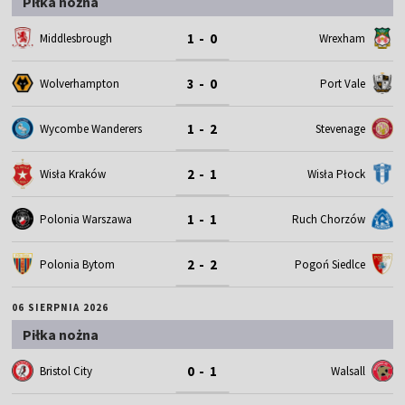
Piłka nożna
1 - 0
Middlesbrough
Wrexham
3 - 0
Wolverhampton
Port Vale
1 - 2
Wycombe Wanderers
Stevenage
2 - 1
Wisła Kraków
Wisła Płock
1 - 1
Polonia Warszawa
Ruch Chorzów
2 - 2
Polonia Bytom
Pogoń Siedlce
06 SIERPNIA 2026
Piłka nożna
0 - 1
Bristol City
Walsall