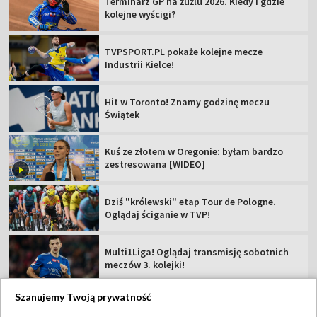
Terminarz GP na żużlu 2026. Kiedy i gdzie
kolejne wyścigi?
TVPSPORT.PL pokaże kolejne mecze
Industrii Kielce!
Hit w Toronto! Znamy godzinę meczu
Świątek
Kuś ze złotem w Oregonie: byłam bardzo
zestresowana [WIDEO]
Dziś "królewski" etap Tour de Pologne.
Oglądaj ściganie w TVP!
Multi1Liga! Oglądaj transmisję sobotnich
meczów 3. kolejki!
Szanujemy Twoją prywatność