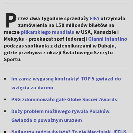
P
rzez dwa tygodnie sprzedaży
FIFA
otrzymała
zamówienia na 150 milionów biletów na
mecze
piłkarskiego mundialu
w USA, Kanadzie i
Meksyku - przekazał szef federacji
Gianni Infantino
podczas spotkania z dziennikarzami w Dubaju,
gdzie przebywa z okazji Światowego Szczytu
Sportu.
Im zaraz wygasną kontrakty! TOP 5 gwiazd do
wzięcia za darmo
PSG zdominowało galę Globe Soccer Awards
Duży problem możliwego rywala Polaków.
Gwiazda z poważnym urazem
Najlepszy sędzia świata? To nie Marciniak. IFFHS