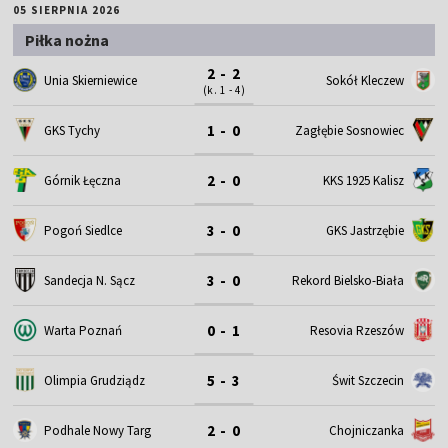
05 SIERPNIA 2026
Piłka nożna
2 - 2
Unia Skierniewice
Sokół Kleczew
(k. 1 - 4)
1 - 0
GKS Tychy
Zagłębie Sosnowiec
2 - 0
Górnik Łęczna
KKS 1925 Kalisz
3 - 0
Pogoń Siedlce
GKS Jastrzębie
3 - 0
Sandecja N. Sącz
Rekord Bielsko-Biała
0 - 1
Warta Poznań
Resovia Rzeszów
5 - 3
Olimpia Grudziądz
Świt Szczecin
2 - 0
Podhale Nowy Targ
Chojniczanka