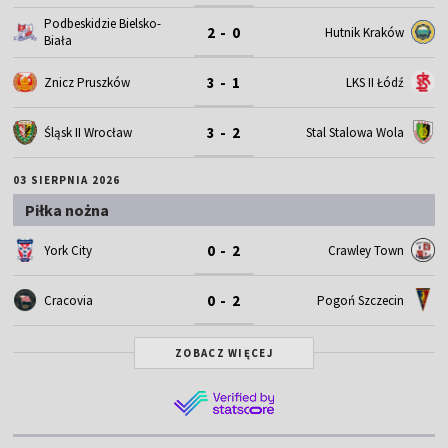
Podbeskidzie Bielsko-
2 - 0
Hutnik Kraków
Biała
3 - 1
Znicz Pruszków
LKS II Łódź
3 - 2
Śląsk II Wrocław
Stal Stalowa Wola
03 SIERPNIA 2026
Piłka nożna
0 - 2
York City
Crawley Town
0 - 2
Cracovia
Pogoń Szczecin
ZOBACZ WIĘCEJ