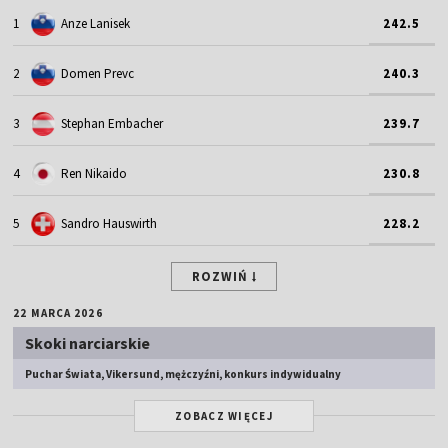
1
Anze Lanisek
242.5
2
Domen Prevc
240.3
3
Stephan Embacher
239.7
4
Ren Nikaido
230.8
5
Sandro Hauswirth
228.2
ROZWIŃ
22 MARCA 2026
Skoki narciarskie
Puchar Świata, Vikersund, mężczyźni, konkurs indywidualny
ZOBACZ WIĘCEJ