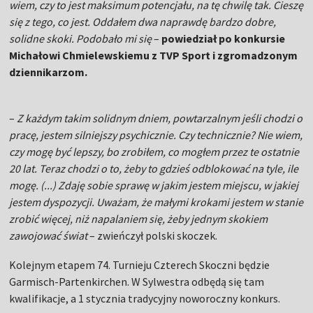
wiem, czy to jest maksimum potencjału, na tę chwilę tak. Cieszę
się z tego, co jest. Oddałem dwa naprawdę bardzo dobre,
solidne skoki. Podobało mi się
–
powiedział po konkursie
Michałowi Chmielewskiemu z TVP Sport i zgromadzonym
dziennikarzom.
–
Z każdym takim solidnym dniem, powtarzalnym jeśli chodzi o
pracę, jestem silniejszy psychicznie. Czy technicznie? Nie wiem,
czy mogę być lepszy, bo zrobiłem, co mogłem przez te ostatnie
20 lat. Teraz chodzi o to, żeby to gdzieś odblokować na tyle, ile
mogę. (...) Zdaję sobie sprawę w jakim jestem miejscu, w jakiej
jestem dyspozycji. Uważam, że małymi krokami jestem w stanie
zrobić więcej, niż napalaniem się, żeby jednym skokiem
zawojować świat
– zwieńczył polski skoczek.
Kolejnym etapem 74. Turnieju Czterech Skoczni będzie
Garmisch-Partenkirchen. W Sylwestra odbędą się tam
kwalifikacje, a 1 stycznia tradycyjny noworoczny konkurs.