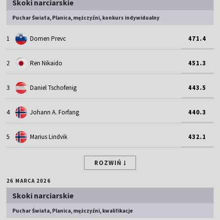
Skoki narciarskie
Puchar Świata, Planica, mężczyźni, konkurs indywidualny
1
Domen Prevc
471.4
2
Ren Nikaido
451.3
3
Daniel Tschofenig
443.5
4
Johann A. Forfang
440.3
5
Marius Lindvik
432.1
ROZWIŃ
26 MARCA 2026
Skoki narciarskie
Puchar Świata, Planica, mężczyźni, kwalifikacje