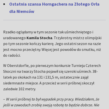
Ostatnia szansa Horngachera na Złotego Orła
dla Niemców
Rzadko oglądamy w tym sezonie tak uśmiechniętego i
uradowanego
Kamila Stocha
. Trzykrotny mistrz olimpijski
po tym sezonie kończy karierę. Jego ostatni sezon na razie
jest mocno przeciętny. Więcej jest powodów do smutku, niż
do radości.
W Oberstdorfie, po pierwszym konkursie Turnieju Czterech
Skoczni na twarzy Stocha pojawił się szeroki uśmiech. 38-
latek po skokach na 131 i 131,5 m, ostatecznie zajął
siedemnaste miejsce. A przecież w serii próbnej skoczył
zaledwie 102 metry.
–
W serii próbnej to był wypadek przy pracy. Wiedziałem, że
jeśli w zawodach zrobię swoją robotę to będzie dobrze. Nie