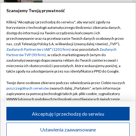
Szanujemy Twoją prywatność
Kliknij "Akceptuję i przechodzę do serwisu", aby wyrazić zgody na
korzystanie z technologii automatycznego śledzenia i zbierania danych,
TVP
dostęp do informacji na Twoim urządzeniu końcowym i ich
Abonament TVP
Regulamin TVP
przechowywanie oraz na przetwarzanie Twoich danych osobowych przez
nas, czyli Telewizję Polską S.A. w likwidacji (zwaną dalej również „TVP”),
Polityka prywatności
Sklep TVP
Zaufanych Partnerów z IAB* (1201 firm)
oraz pozostałych
Zaufanych
Partnerów TVP (93 firm)
, w celach marketingowych (w tym do
Biuro Reklamy
Moje zgody
zautomatyzowanego dopasowania reklam do Twoich zainteresowań i
mierzenia ich skuteczności) i pozostałych, które wskazujemy poniżej, a
Oferta Handlowa
Biuro reklamy
także zgody na udostępnianie przez nas identyfikatora PPID do Google.
Telegazeta ogłoszenia
Kontakt
Twoje dane osobowe zbierane podczas odwiedzania przez Ciebie naszych
Emisja w TVP
poszczególnych serwisów
zwanych dalej „Portalem”, w tym informacje
zapisywane za pomocą technologii takich jak: pliki cookie, sygnalizatory
Kanały
Rada Programowa
WWW lub innych podobnych technologii umożliwiających świadczenie
dopasowanych i bezpiecznych usług, personalizację treści oraz reklam,
Ogłoszenia przetargowe
udostępnianie funkcji mediów społecznościowych oraz analizowanie
©2026 Telewizja Polska Spółka Akcyjna w likwidacji
Akceptuję i przechodzę do serwisu
ruchu w Internecie.
Akademia Telewizyjna
Informacje o nadawcy
Twoje dane osobowe zbierane podczas odwiedzania przez Ciebie
Ustawienia zaawansowane
News
Transmisje
Wideo
Więcej
poszczególnych serwisów
na Portalu, takie jak adresy IP, identyfikatory
Centrum informacji TVP