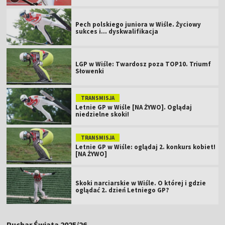
Pech polskiego juniora w Wiśle. Życiowy
sukces i... dyskwalifikacja
LGP w Wiśle: Twardosz poza TOP10. Triumf
Słowenki
TRANSMISJA
Letnie GP w Wiśle [NA ŻYWO]. Oglądaj
niedzielne skoki!
TRANSMISJA
Letnie GP w Wiśle: oglądaj 2. konkurs kobiet!
[NA ŻYWO]
Skoki narciarskie w Wiśle. O której i gdzie
oglądać 2. dzień Letniego GP?
Puchar Świata 2025/26