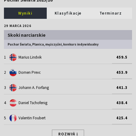
Wyniki
Klasyfikacje
Terminarz
29 MARCA 2026
Skoki narciarskie
Puchar Świata, Planica, mężczyźni, konkurs indywidualny
1
Marius Lindvik
459.5
2
Domen Prevc
453.9
3
Johann A. Forfang
441.3
4
Daniel Tschofenig
438.4
5
Valentin Foubert
425.4
ROZWIŃ