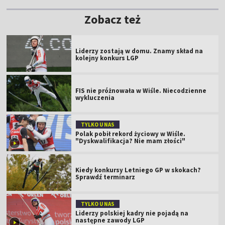
Zobacz też
Liderzy zostają w domu. Znamy skład na
kolejny konkurs LGP
FIS nie próżnowała w Wiśle. Niecodzienne
wykluczenia
TYLKO U NAS
Polak pobił rekord życiowy w Wiśle.
"Dyskwalifikacja? Nie mam złości"
Kiedy konkursy Letniego GP w skokach?
Sprawdź terminarz
TYLKO U NAS
Liderzy polskiej kadry nie pojadą na
następne zawody LGP