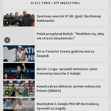
21:57
|
TENIS
/
ATP (MĘŻCZYŹNI)
Sportowy wieczór 07.08. (gość: Bartłomiej
Kubkowski)
Polak przepłynął Bałtyk. "Modliłem się, żeby
nie stracić świadomości"
Hit w Toronto! Znamy godzinę meczu
Świątek
Betclic 1 Liga: sprawdź terminarz i plan
transmisji meczów 3. kolejki
Kowalczyk po debiucie: jestem wdzięczny
Polonii [WIDEO]
Niezbędnik 3. kolejki PKO BP Ekstraklasy.
Sprawdź szczegóły