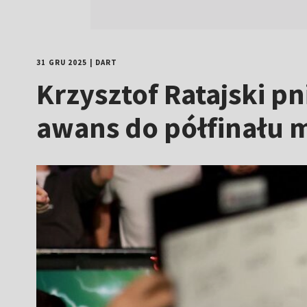
31 GRU 2025
|
DART
Krzysztof Ratajski p
awans do półfinału m