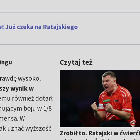
e! Już czeka na Ratajskiego
Czytaj też
ingu
prawdę wysoko.
szy wynik w
 temu również dotarł
nującym boju w 1/8
emensa. W
dnak uznać wyższość
Zrobił to. Ratajski w ćwierć