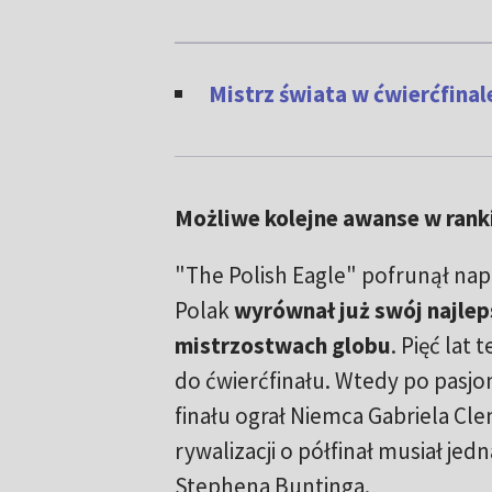
Mistrz świata w ćwierćfinal
Możliwe kolejne awanse w rank
"The Polish Eagle" pofrunął na
Polak
wyrównał już swój najlep
mistrzostwach globu
. Pięć lat
do ćwierćfinału. Wtedy po pasjo
finału ograł Niemca Gabriela Cl
rywalizacji o półfinał musiał je
Stephena Buntinga.