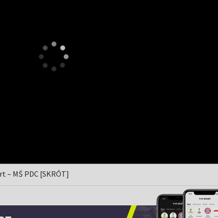
art – MŚ PDC [SKRÓT]