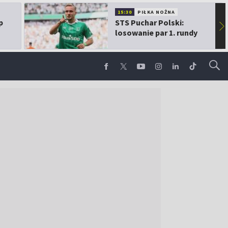
15:30
PIŁKA NOŻNA
p
STS Puchar Polski:
▶
losowanie par 1. rundy