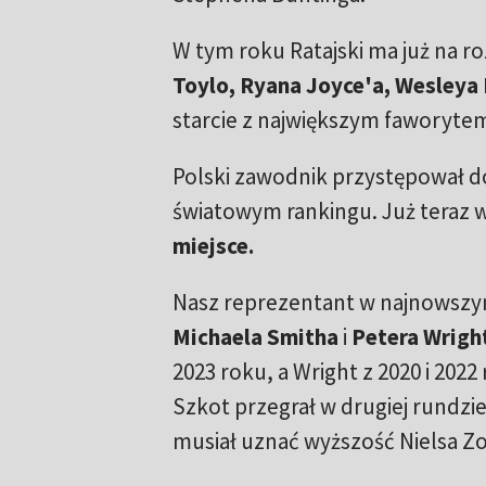
W tym roku Ratajski ma już na ro
Toylo, Ryana Joyce'a, Wesleya 
starcie z największym faworytem
Polski zawodnik przystępował d
światowym rankingu. Już teraz
miejsce.
Nasz reprezentant w najnowszym
Michaela Smitha
i
Petera Wrigh
2023 roku, a Wright z 2020 i 202
Szkot przegrał w drugiej rundzi
musiał uznać wyższość Nielsa Z