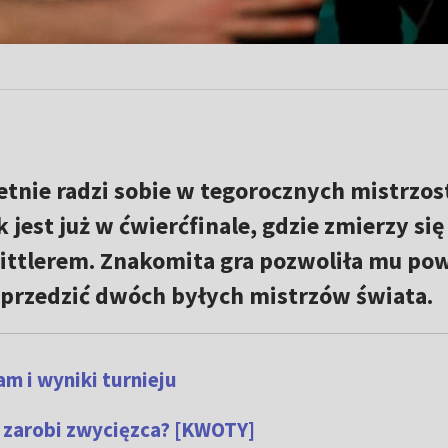
etnie radzi sobie w tegorocznych mistrzo
 jest już w ćwierćfinale, gdzie zmierzy się
ittlerem. Znakomita gra pozwoliła mu pow
przedzić dwóch byłych mistrzów świata.
m i wyniki turnieju
e zarobi zwycięzca? [KWOTY]