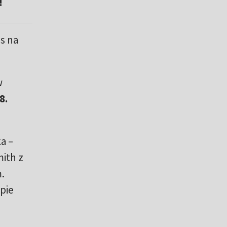
!
s na
w
8.
a –
mith z
.
pie