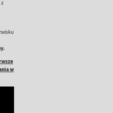
 z
zwisku
y.
erwsze
kania w