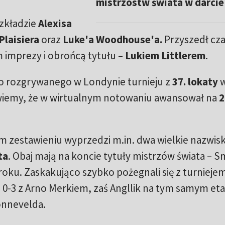
mistrzostw świata w darcie
zkładzie
Alexisa
Plaisiera
oraz
Luke'a Woodhouse'a.
Przyszedł cza
 imprezy i obrońcą tytułu –
Lukiem Littlerem
.
o rozgrywanego w Londynie turnieju z
37. lokaty
 wiemy, że w wirtualnym notowaniu awansował na
2
 zestawieniu wyprzedzi m.in. dwa wielkie nazwisk
ta
. Obaj mają na koncie tytuły mistrzów świata – S
2 roku. Zaskakująco szybko pożegnali się z turniejem
e 0-3 z Arno Merkiem, zaś Angllik na tym samym eta
onnevelda.