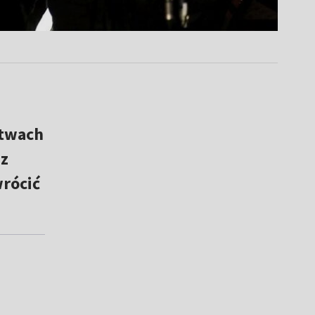
stwach
 z
rócić