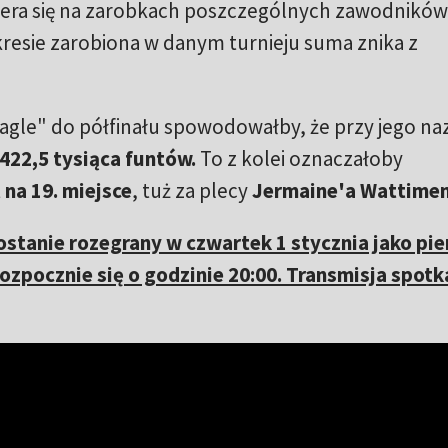
iera się na zarobkach poszczególnych zawodników
kresie zarobiona w danym turnieju suma znika z
agle" do półfinału spowodowałby, że przy jego na
422,5 tysiąca funtów.
To z kolei oznaczałoby
t
na 19. miejsce
, tuż za plecy
Jermaine'a Wattimen
ostanie rozegrany w czwartek 1 stycznia jako pi
 rozpocznie się o godzinie 20:00. Transmisja spot