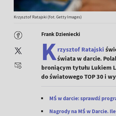
Krzysztof Ratajski (fot. Getty Images)
Frank Dzieniecki
K
rzysztof Ratajski
świ
świata w darcie. Polak
broniącym tytułu Lukiem L
do światowego TOP 30 i wy
MŚ w darcie: sprawdź progra
Nagrody na MŚ w Darcie. Il