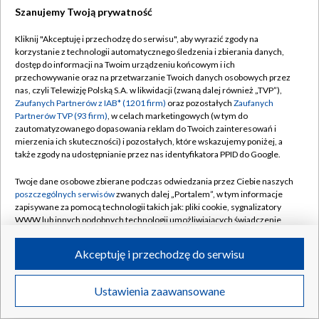
Szanujemy Twoją prywatność
Kliknij "Akceptuję i przechodzę do serwisu", aby wyrazić zgody na
korzystanie z technologii automatycznego śledzenia i zbierania danych,
dostęp do informacji na Twoim urządzeniu końcowym i ich
przechowywanie oraz na przetwarzanie Twoich danych osobowych przez
nas, czyli Telewizję Polską S.A. w likwidacji (zwaną dalej również „TVP”),
Zaufanych Partnerów z IAB* (1201 firm)
oraz pozostałych
Zaufanych
Partnerów TVP (93 firm)
, w celach marketingowych (w tym do
zautomatyzowanego dopasowania reklam do Twoich zainteresowań i
mierzenia ich skuteczności) i pozostałych, które wskazujemy poniżej, a
także zgody na udostępnianie przez nas identyfikatora PPID do Google.
Twoje dane osobowe zbierane podczas odwiedzania przez Ciebie naszych
poszczególnych serwisów
zwanych dalej „Portalem”, w tym informacje
zapisywane za pomocą technologii takich jak: pliki cookie, sygnalizatory
WWW lub innych podobnych technologii umożliwiających świadczenie
dopasowanych i bezpiecznych usług, personalizację treści oraz reklam,
udostępnianie funkcji mediów społecznościowych oraz analizowanie
Akceptuję i przechodzę do serwisu
ruchu w Internecie.
Twoje dane osobowe zbierane podczas odwiedzania przez Ciebie
Ustawienia zaawansowane
poszczególnych serwisów
na Portalu, takie jak adresy IP, identyfikatory
Twoich urządzeń końcowych i identyfikatory plików cookie, informacje o