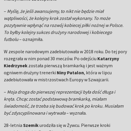
–
Myślę, że jeśli awansujemy, to nikt nie będzie miał
wątpliwości, że kolejny krok został wykonany. To może
pozytywnie wpłynąć na rozwój kobiecej piłki nożnej w Polsce.
To byłby kolejny sukces drużyny narodowej i kobiecego
futbolu
– oznajmiła.
W zespole narodowym zadebiutowała w 2018 roku. Do tej pory
rozegrała w nim ponad 30 meczów. Po odejściu
Katarzyny
Kiedrzynek
została pierwszą bramkarką i jest ważnym
ogniwem drużyny trenerki
Niny Patalon
, która w lipcu
zadebiutowała w mistrzostwach Europy w Szwajcarii.
–
Moja droga do pierwszej reprezentacji była dość długa i
kręta. Chcąc zostać podstawową bramkarką, miałam
świadomość, że trzeba się budować krok po kroku. Musiałam
być zdyscyplinowana i wytrwała
– wyznała.
28-letnia
Szemik
urodziła się w Żywcu. Pierwsze kroki