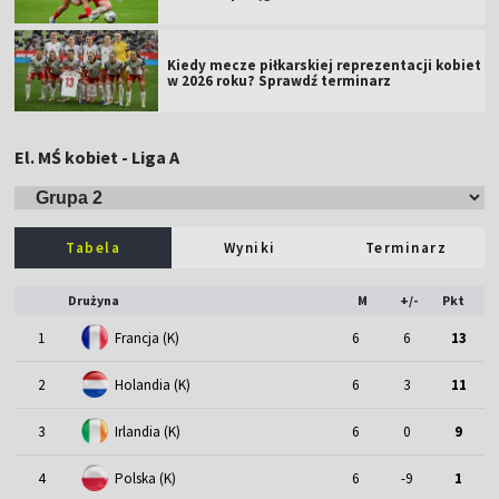
Kiedy mecze piłkarskiej reprezentacji kobiet
w 2026 roku? Sprawdź terminarz
El. MŚ kobiet - Liga A
Tabela
Wyniki
Terminarz
Drużyna
M
+/-
Pkt
1
Francja (K)
6
6
13
2
Holandia (K)
6
3
11
3
Irlandia (K)
6
0
9
4
Polska (K)
6
-9
1