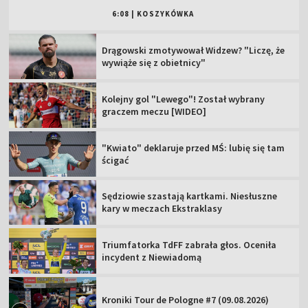
6:08
|
KOSZYKÓWKA
Drągowski zmotywował Widzew? "Liczę, że
wywiąże się z obietnicy"
Kolejny gol "Lewego"! Został wybrany
graczem meczu [WIDEO]
"Kwiato" deklaruje przed MŚ: lubię się tam
ścigać
Sędziowie szastają kartkami. Niesłuszne
kary w meczach Ekstraklasy
Triumfatorka TdFF zabrała głos. Oceniła
incydent z Niewiadomą
Kroniki Tour de Pologne #7 (09.08.2026)