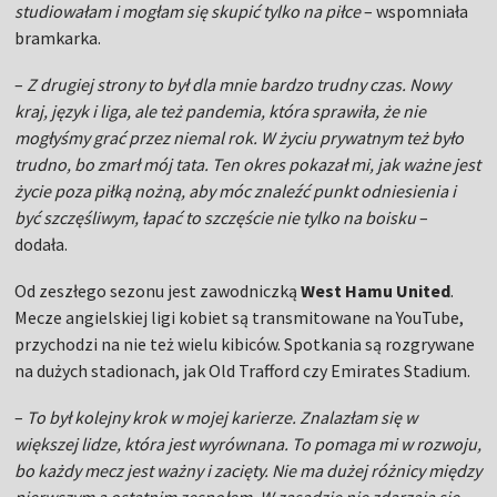
studiowałam i mogłam się skupić tylko na piłce
– wspomniała
bramkarka.
–
Z drugiej strony to był dla mnie bardzo trudny czas. Nowy
kraj, język i liga, ale też pandemia, która sprawiła, że nie
mogłyśmy grać przez niemal rok. W życiu prywatnym też było
trudno, bo zmarł mój tata. Ten okres pokazał mi, jak ważne jest
życie poza piłką nożną, aby móc znaleźć punkt odniesienia i
być szczęśliwym, łapać to szczęście nie tylko na boisku
–
dodała.
Od zeszłego sezonu jest zawodniczką
West Hamu United
.
Mecze angielskiej ligi kobiet są transmitowane na YouTube,
przychodzi na nie też wielu kibiców. Spotkania są rozgrywane
na dużych stadionach, jak Old Trafford czy Emirates Stadium.
–
To był kolejny krok w mojej karierze. Znalazłam się w
większej lidze, która jest wyrównana. To pomaga mi w rozwoju,
bo każdy mecz jest ważny i zacięty. Nie ma dużej różnicy między