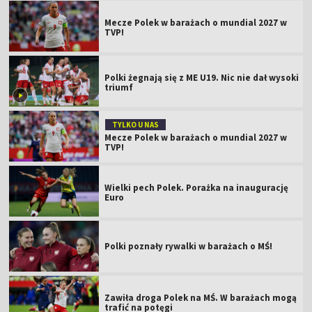
Mecze Polek w barażach o mundial 2027 w
TVP!
Polki żegnają się z ME U19. Nic nie dał wysoki
triumf
TYLKO U NAS
Mecze Polek w barażach o mundial 2027 w
TVP!
Wielki pech Polek. Porażka na inaugurację
Euro
Polki poznały rywalki w barażach o MŚ!
Zawiła droga Polek na MŚ. W barażach mogą
trafić na potęgi