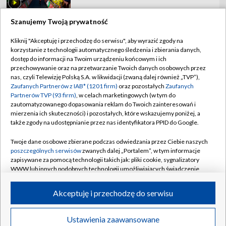
Szanujemy Twoją prywatność
Kliknij "Akceptuję i przechodzę do serwisu", aby wyrazić zgody na
korzystanie z technologii automatycznego śledzenia i zbierania danych,
TVP
dostęp do informacji na Twoim urządzeniu końcowym i ich
Abonament TVP
Regulamin TVP
przechowywanie oraz na przetwarzanie Twoich danych osobowych przez
nas, czyli Telewizję Polską S.A. w likwidacji (zwaną dalej również „TVP”),
Polityka prywatności
Sklep TVP
Zaufanych Partnerów z IAB* (1201 firm)
oraz pozostałych
Zaufanych
Partnerów TVP (93 firm)
, w celach marketingowych (w tym do
Biuro Reklamy
Moje zgody
zautomatyzowanego dopasowania reklam do Twoich zainteresowań i
mierzenia ich skuteczności) i pozostałych, które wskazujemy poniżej, a
Oferta Handlowa
Biuro reklamy
także zgody na udostępnianie przez nas identyfikatora PPID do Google.
Telegazeta ogłoszenia
Kontakt
Twoje dane osobowe zbierane podczas odwiedzania przez Ciebie naszych
Emisja w TVP
poszczególnych serwisów
zwanych dalej „Portalem”, w tym informacje
zapisywane za pomocą technologii takich jak: pliki cookie, sygnalizatory
Kanały
Rada Programowa
WWW lub innych podobnych technologii umożliwiających świadczenie
dopasowanych i bezpiecznych usług, personalizację treści oraz reklam,
Ogłoszenia przetargowe
udostępnianie funkcji mediów społecznościowych oraz analizowanie
©2026 Telewizja Polska Spółka Akcyjna w likwidacji
Akceptuję i przechodzę do serwisu
ruchu w Internecie.
Akademia Telewizyjna
Informacje o nadawcy
Twoje dane osobowe zbierane podczas odwiedzania przez Ciebie
Ustawienia zaawansowane
News
Transmisje
Wideo
Więcej
poszczególnych serwisów
na Portalu, takie jak adresy IP, identyfikatory