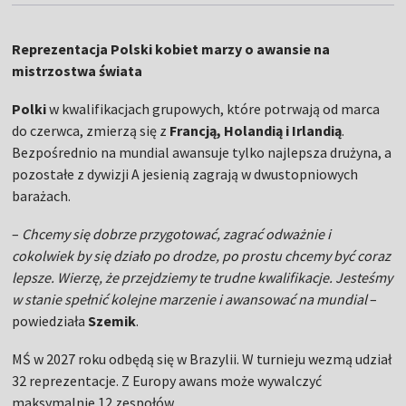
Reprezentacja Polski kobiet marzy o awansie na
mistrzostwa świata
Polki
w kwalifikacjach grupowych, które potrwają od marca
do czerwca, zmierzą się z
Francją, Holandią i Irlandią
.
Bezpośrednio na mundial awansuje tylko najlepsza drużyna, a
pozostałe z dywizji A jesienią zagrają w dwustopniowych
barażach.
–
Chcemy się dobrze przygotować, zagrać odważnie i
cokolwiek by się działo po drodze, po prostu chcemy być coraz
lepsze. Wierzę, że przejdziemy te trudne kwalifikacje. Jesteśmy
w stanie spełnić kolejne marzenie i awansować na mundial
–
powiedziała
Szemik
.
MŚ w 2027 roku odbędą się w Brazylii. W turnieju wezmą udział
32 reprezentacje. Z Europy awans może wywalczyć
maksymalnie 12 zespołów.