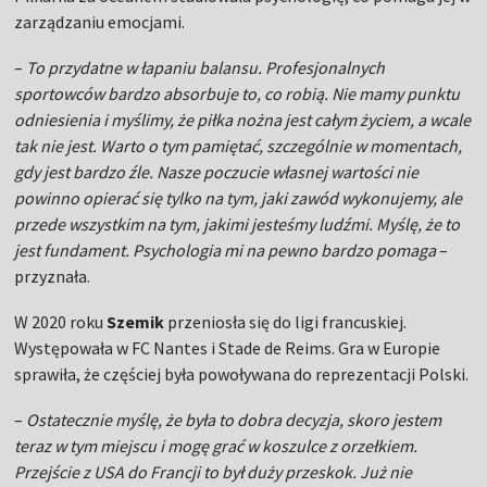
zarządzaniu emocjami.
–
To przydatne w łapaniu balansu. Profesjonalnych
sportowców bardzo absorbuje to, co robią. Nie mamy punktu
odniesienia i myślimy, że piłka nożna jest całym życiem, a wcale
tak nie jest. Warto o tym pamiętać, szczególnie w momentach,
gdy jest bardzo źle. Nasze poczucie własnej wartości nie
powinno opierać się tylko na tym, jaki zawód wykonujemy, ale
przede wszystkim na tym, jakimi jesteśmy ludźmi. Myślę, że to
jest fundament. Psychologia mi na pewno bardzo pomaga
–
przyznała.
W 2020 roku
Szemik
przeniosła się do ligi francuskiej.
Występowała w FC Nantes i Stade de Reims. Gra w Europie
sprawiła, że częściej była powoływana do reprezentacji Polski.
–
Ostatecznie myślę, że była to dobra decyzja, skoro jestem
teraz w tym miejscu i mogę grać w koszulce z orzełkiem.
Przejście z USA do Francji to był duży przeskok. Już nie