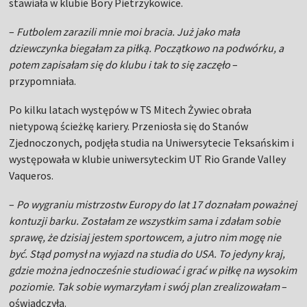
stawiała w klubie Bory Pietrzykowice.
–
Futbolem zarazili mnie moi bracia. Już jako mała
dziewczynka biegałam za piłką. Początkowo na podwórku, a
potem zapisałam się do klubu i tak to się zaczęło
–
przypomniała.
Po kilku latach występów w TS Mitech Żywiec obrała
nietypową ścieżkę kariery. Przeniosła się do Stanów
Zjednoczonych, podjęła studia na Uniwersytecie Teksańskim i
występowała w klubie uniwersyteckim UT Rio Grande Valley
Vaqueros.
–
Po wygraniu mistrzostw Europy do lat 17 doznałam poważnej
kontuzji barku. Zostałam ze wszystkim sama i zdałam sobie
sprawę, że dzisiaj jestem sportowcem, a jutro nim mogę nie
być. Stąd pomysł na wyjazd na studia do USA. To jedyny kraj,
gdzie można jednocześnie studiować i grać w piłkę na wysokim
poziomie. Tak sobie wymarzyłam i swój plan zrealizowałam
–
oświadczyła.