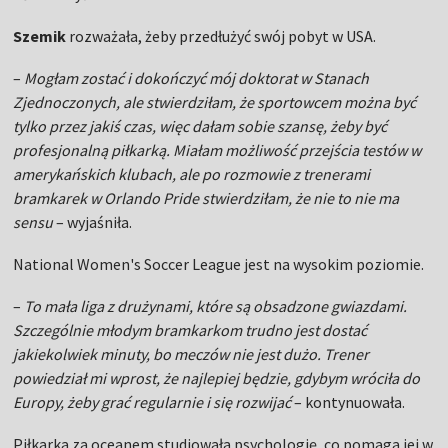
Szemik
rozważała, żeby przedłużyć swój pobyt w USA.
–
Mogłam zostać i dokończyć mój doktorat w Stanach
Zjednoczonych, ale stwierdziłam, że sportowcem można być
tylko przez jakiś czas, więc dałam sobie szansę, żeby być
profesjonalną piłkarką. Miałam możliwość przejścia testów w
amerykańskich klubach, ale po rozmowie z trenerami
bramkarek w Orlando Pride stwierdziłam, że nie to nie ma
sensu
– wyjaśniła.
National Women's Soccer League jest na wysokim poziomie.
–
To mała liga z drużynami, które są obsadzone gwiazdami.
Szczególnie młodym bramkarkom trudno jest dostać
jakiekolwiek minuty, bo meczów nie jest dużo. Trener
powiedział mi wprost, że najlepiej będzie, gdybym wróciła do
Europy, żeby grać regularnie i się rozwijać
– kontynuowała.
Piłkarka za oceanem studiowała psychologię, co pomaga jej w