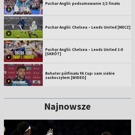
Puchar Anglii: podsumowanie 1/2 finału
Puchar Anglii: Chelsea – Leeds United [MECZ]
Puchar Anglii: Chelsea – Leeds United 1:0
[SKRÓT]
Bohater półfinału FA Cup: sam siebie
zaskoczyłem [WIDEO]
Najnowsze