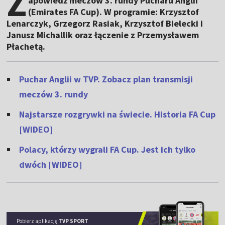
Z
apowiedź meczów 3. rundy Pucharu Anglii
(Emirates FA Cup). W programie: Krzysztof
Lenarczyk, Grzegorz Rasiak, Krzysztof Bielecki i
Janusz Michallik oraz łączenie z Przemysławem
Płachetą.
Puchar Anglii w TVP. Zobacz plan transmisji
meczów 3. rundy
Najstarsze rozgrywki na świecie. Historia FA Cup
[WIDEO]
Polacy, którzy wygrali FA Cup. Jest ich tylko
dwóch [WIDEO]
Pobierz aplikację
TVP SPORT