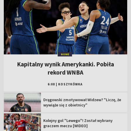
NOWE
Kapitalny wynik Amerykanki. Pobiła
rekord WNBA
6:08
|
KOSZYKÓWKA
Drągowski zmotywował Widzew? "Liczę, że
wywiąże się z obietnicy"
Kolejny gol "Lewego"! Został wybrany
graczem meczu [WIDEO]