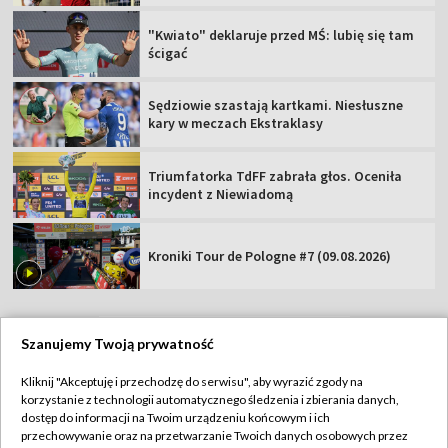
"Kwiato" deklaruje przed MŚ: lubię się tam
ścigać
Sędziowie szastają kartkami. Niesłuszne
kary w meczach Ekstraklasy
Triumfatorka TdFF zabrała głos. Oceniła
incydent z Niewiadomą
Kroniki Tour de Pologne #7 (09.08.2026)
Szanujemy Twoją prywatność
TVP
Kliknij "Akceptuję i przechodzę do serwisu", aby wyrazić zgody na
korzystanie z technologii automatycznego śledzenia i zbierania danych,
Abonament TVP
Regulamin TVP
dostęp do informacji na Twoim urządzeniu końcowym i ich
Polityka prywatności
Sklep TVP
przechowywanie oraz na przetwarzanie Twoich danych osobowych przez