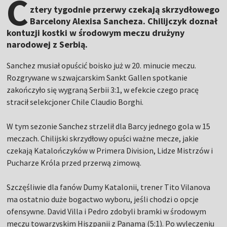
C
ztery tygodnie przerwy czekają skrzydłowego
Barcelony Alexisa Sancheza. Chilijczyk doznał
kontuzji kostki w środowym meczu drużyny
narodowej z Serbią.
Sanchez musiał opuścić boisko już w 20. minucie meczu.
Rozgrywane w szwajcarskim Sankt Gallen spotkanie
zakończyło się wygraną Serbii 3:1, w efekcie czego pracę
stracił selekcjoner Chile Claudio Borghi.
W tym sezonie Sanchez strzelił dla Barcy jednego gola w 15
meczach. Chilijski skrzydłowy opuści ważne mecze, jakie
czekają Katalończyków w Primera Division, Lidze Mistrzów i
Pucharze Króla przed przerwą zimową.
Szczęśliwie dla fanów Dumy Katalonii, trener Tito Vilanova
ma ostatnio duże bogactwo wyboru, jeśli chodzi o opcje
ofensywne. David Villa i Pedro zdobyli bramki w środowym
meczu towarzyskim Hiszpanii z Panamą (5:1). Po wyleczeniu