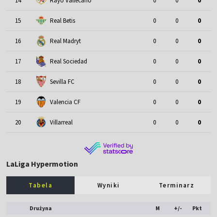
14
Rayo Vallecano
0
0
0
15
Real Betis
0
0
0
16
Real Madryt
0
0
0
17
Real Sociedad
0
0
0
18
Sevilla FC
0
0
0
19
Valencia CF
0
0
0
20
Villarreal
0
0
0
LaLiga Hypermotion
Tabela
Wyniki
Terminarz
Drużyna
M
+/-
Pkt