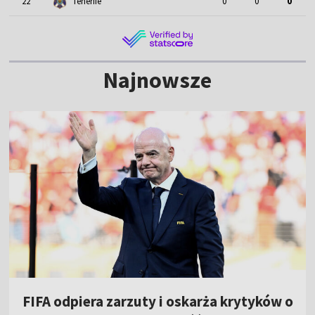
22
Tenerife
0
0
0
Najnowsze
FIFA odpiera zarzuty i oskarża krytyków o