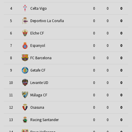
4
Celta Vigo
0
0
0
5
Deportivo La Coruña
0
0
0
6
Elche CF
0
0
0
7
Espanyol
0
0
0
8
FC Barcelona
0
0
0
9
Getafe CF
0
0
0
10
Levante UD
0
0
0
11
Málaga CF
0
0
0
12
Osasuna
0
0
0
13
Racing Santander
0
0
0