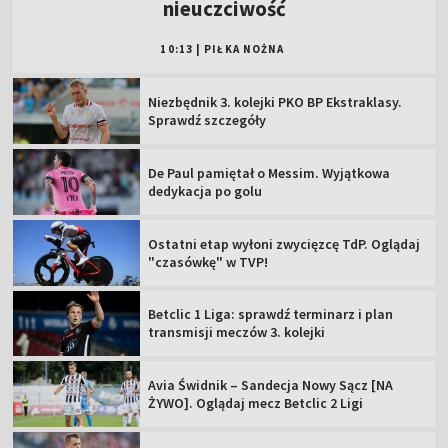
nieuczciwość
10:13
|
PIŁKA NOŻNA
Niezbędnik 3. kolejki PKO BP Ekstraklasy.
Sprawdź szczegóły
De Paul pamiętał o Messim. Wyjątkowa
dedykacja po golu
Ostatni etap wyłoni zwycięzcę TdP. Oglądaj
"czasówkę" w TVP!
Betclic 1 Liga: sprawdź terminarz i plan
transmisji meczów 3. kolejki
Avia Świdnik – Sandecja Nowy Sącz [NA
ŻYWO]. Oglądaj mecz Betclic 2 Ligi