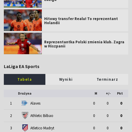
Hitowy transfer Realu! To reprezentant
Holandii
Reprezentantka Polski zmienia klub. Zagra
w Hiszpanii
LaLiga EA Sports
Tabela
Wyniki
Terminarz
Drużyna
M
+/-
Pkt
1
Alaves
0
0
0
2
Athletic Bilbao
0
0
0
3
Atletico Madryt
0
0
0