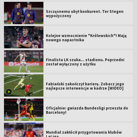
Szczęsnemu ubył konkurent. Ter Stegen
wypożyczony
Kolejne wzmocnienie "Królewskich"! Mają
nowego napastnika
Finalista LK szuka... stadionu. Poprzedni
został wyłączony z użytku
Fabiański zakończył karierę. Zobacz jego
najlepsze interwencje w kadrze [WIDEO]
Oficjalnie: gwiazda Bundesligi przeszła do
Barcelony!
Mundial zakłócił przygotowania klubów
LaLiga