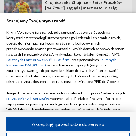
Chojniczanka Chojnice – Znicz Pruszków
[NA ŻYWO]. Oglądaj mecz Betclic 2 Ligi
Szanujemy Twoją prywatność
Kliknij "Akceptuję i przechodzę do serwisu", aby wyrazić zgody na
korzystanie z technologii automatycznego śledzenia i zbierania danych,
TVP
dostęp do informacji na Twoim urządzeniu końcowym i ich
przechowywanie oraz na przetwarzanie Twoich danych osobowych przez
Abonament TVP
Regulamin TVP
nas, czyli Telewizję Polską S.A. w likwidacji (zwaną dalej również „TVP”),
Polityka prywatności
Sklep TVP
Zaufanych Partnerów z IAB* (1201 firm)
oraz pozostałych
Zaufanych
Partnerów TVP (93 firm)
, w celach marketingowych (w tym do
Biuro Reklamy
Moje zgody
zautomatyzowanego dopasowania reklam do Twoich zainteresowań i
mierzenia ich skuteczności) i pozostałych, które wskazujemy poniżej, a
Oferta Handlowa
Biuro reklamy
także zgody na udostępnianie przez nas identyfikatora PPID do Google.
Telegazeta ogłoszenia
Kontakt
Twoje dane osobowe zbierane podczas odwiedzania przez Ciebie naszych
Emisja w TVP
poszczególnych serwisów
zwanych dalej „Portalem”, w tym informacje
zapisywane za pomocą technologii takich jak: pliki cookie, sygnalizatory
Kanały
Rada Programowa
WWW lub innych podobnych technologii umożliwiających świadczenie
dopasowanych i bezpiecznych usług, personalizację treści oraz reklam,
Ogłoszenia przetargowe
udostępnianie funkcji mediów społecznościowych oraz analizowanie
©2026 Telewizja Polska Spółka Akcyjna w likwidacji
Akceptuję i przechodzę do serwisu
ruchu w Internecie.
Akademia Telewizyjna