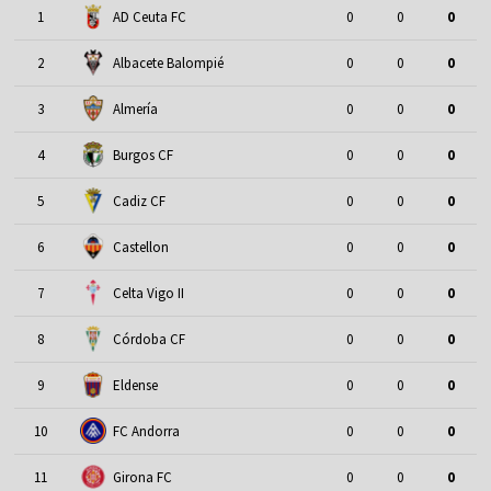
1
AD Ceuta FC
0
0
0
2
Albacete Balompié
0
0
0
3
Almería
0
0
0
4
Burgos CF
0
0
0
5
Cadiz CF
0
0
0
6
Castellon
0
0
0
7
Celta Vigo II
0
0
0
8
Córdoba CF
0
0
0
9
Eldense
0
0
0
10
FC Andorra
0
0
0
11
Girona FC
0
0
0