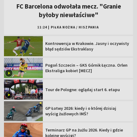
FC Barcelona odwołała mecz. "Granie
byłoby niewłaściwe"
11:24
|
PIŁKA NOŻNA
/
HISZPANIA
Kontrowersja w Krakowie. Jasny i oczywisty
błąd sędziów Ekstraklasy
Pogoń Szczecin – GKS Górnik Łęczna. Orlen
Ekstraliga kobiet [MECZ]
Tour de Pologne: oglądaj start 6. etapu
GP Łotwy 2026: kiedy i o której dzisiaj
wyścig żużlowych IMŚ?
Terminarz GP na żużlu 2026. Kiedy i gdzie
kolejne wyścigi?