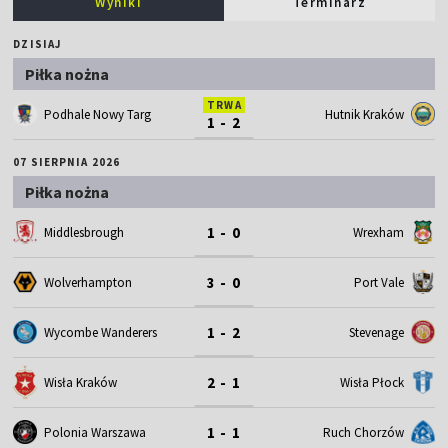
Wyniki
Terminarz
DZISIAJ
Piłka nożna
TRWA
Podhale Nowy Targ
Hutnik Kraków
1 - 2
07 SIERPNIA 2026
Piłka nożna
1 - 0
Middlesbrough
Wrexham
3 - 0
Wolverhampton
Port Vale
1 - 2
Wycombe Wanderers
Stevenage
2 - 1
Wisła Kraków
Wisła Płock
1 - 1
Polonia Warszawa
Ruch Chorzów