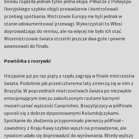
boisku rządziła jednak tylko jedna ekipa. Piłkarze z Półwyspu
Iberyjskiego szybko objęli prowadzenie i kontrolowali
przebieg spotkania. Mistrzowie Europy nie byli jednak w
stanie udokumentować przewagi. Wykorzystali to Włosi
doprowadzając do remisu, ale na więcej nie było ich stać.
Wicemistrzowie świata strzelili jeszcze dwa gole i pewnie
awansowali do finału.
Powtórka z rozrywki
Hiszpanie już po raz piąty z rzędu zagrają w finale mistrzostw
świata. Podobnie jak przed czterema laty zmierzą się w nim z
Brazylia. W poprzednich mistrzostwach świata po niezwykle
emocjonującym meczu zakończonym rzutami karnymi
musieli uznać wyższość Canarinhos. Brazylijczycy w półfinale
uporali się z dobrze dysponowanymi Kolumbijczykami.
Spotkanie do złudzenia przypominało pierwszy półfinał –
zawodnicy z Kraju Kawy szybko wyszli na prowadzenie, ale
rywalom udało się doprowadzić do wyrównania. Wtedy wyższy