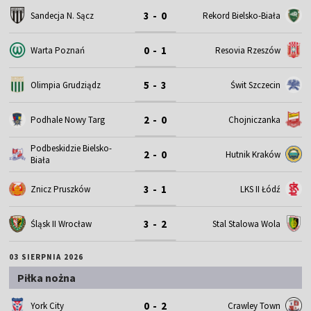
3 - 0
Sandecja N. Sącz
Rekord Bielsko-Biała
0 - 1
Warta Poznań
Resovia Rzeszów
5 - 3
Olimpia Grudziądz
Świt Szczecin
2 - 0
Podhale Nowy Targ
Chojniczanka
Podbeskidzie Bielsko-
2 - 0
Hutnik Kraków
Biała
3 - 1
Znicz Pruszków
LKS II Łódź
3 - 2
Śląsk II Wrocław
Stal Stalowa Wola
03 SIERPNIA 2026
Piłka nożna
0 - 2
York City
Crawley Town