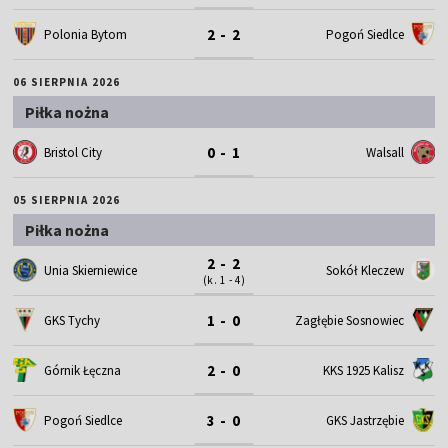
2 - 2
Polonia Bytom
Pogoń Siedlce
06 SIERPNIA 2026
Piłka nożna
0 - 1
Bristol City
Walsall
05 SIERPNIA 2026
Piłka nożna
2 - 2
Unia Skierniewice
Sokół Kleczew
(k. 1 - 4)
1 - 0
GKS Tychy
Zagłębie Sosnowiec
2 - 0
Górnik Łęczna
KKS 1925 Kalisz
3 - 0
Pogoń Siedlce
GKS Jastrzębie