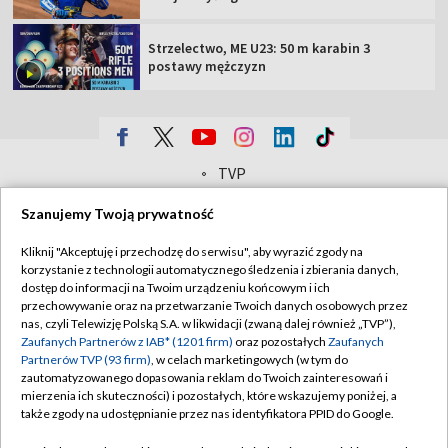
Strzelectwo, ME U23: 50 m karabin 3
postawy mężczyzn
TVP
Abonament TVP
Regulamin TVP
Szanujemy Twoją prywatność
Polityka prywatności
Sklep TVP
Kliknij "Akceptuję i przechodzę do serwisu", aby wyrazić zgody na
Biuro Reklamy
Moje zgody
korzystanie z technologii automatycznego śledzenia i zbierania danych,
dostęp do informacji na Twoim urządzeniu końcowym i ich
Oferta Handlowa
Biuro reklamy
przechowywanie oraz na przetwarzanie Twoich danych osobowych przez
nas, czyli Telewizję Polską S.A. w likwidacji (zwaną dalej również „TVP”),
Telegazeta ogłoszenia
Kontakt
Zaufanych Partnerów z IAB* (1201 firm)
oraz pozostałych
Zaufanych
Partnerów TVP (93 firm)
, w celach marketingowych (w tym do
Emisja w TVP
zautomatyzowanego dopasowania reklam do Twoich zainteresowań i
Kanały
Rada Programowa
mierzenia ich skuteczności) i pozostałych, które wskazujemy poniżej, a
także zgody na udostępnianie przez nas identyfikatora PPID do Google.
Ogłoszenia przetargowe
©2026 Telewizja Polska Spółka Akcyjna w likwidacji