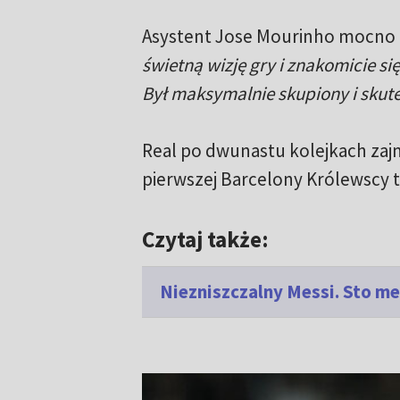
Asystent Jose Mourinho mocno c
świetną wizję gry i znakomicie s
Był maksymalnie skupiony i skut
Real po dwunastu kolejkach zajm
pierwszej Barcelony Królewscy t
Czytaj także:
Niezniszczalny Messi. Sto m