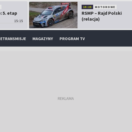
O
15:25
MOTOROWE
 5. etap
RSMP – Rajd Polski
(relacja)
15:15
ETRANSMISJE
MAGAZYNY
PROGRAM TV