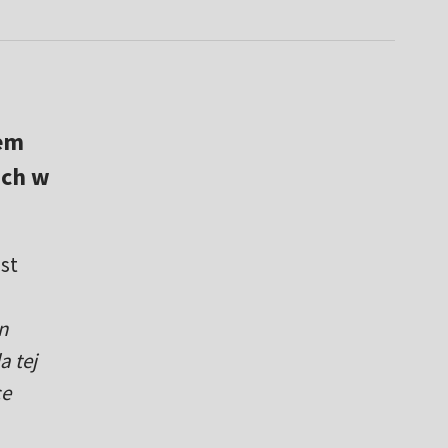
zem
ich w
st
n
a tej
ce