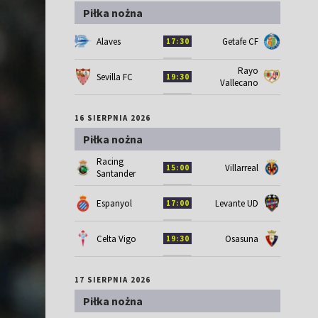
Piłka nożna
Alaves
Getafe CF
17:30
Rayo
Sevilla FC
19:30
Vallecano
16 SIERPNIA 2026
Piłka nożna
Racing
Villarreal
15:00
Santander
Espanyol
Levante UD
17:00
Celta Vigo
Osasuna
19:30
17 SIERPNIA 2026
Piłka nożna