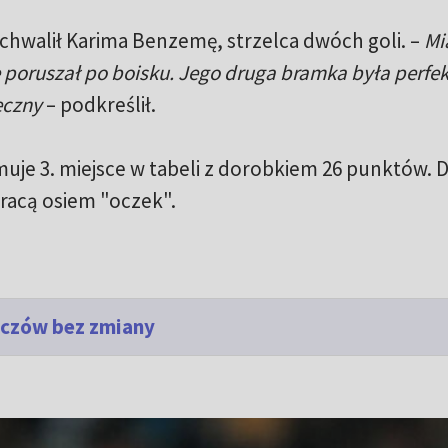
hwalił Karima Benzemę, strzelca dwóch goli. –
Mi
ię poruszał po boisku. Jego druga bramka była perfek
eczny
– podkreślił.
uje 3. miejsce w tabeli z dorobkiem 26 punktów. 
racą osiem "oczek".
eczów bez zmiany