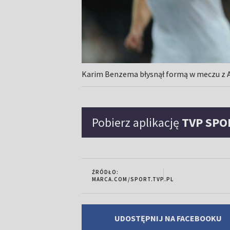
Karim Benzema błysnął formą w meczu z A
Pobierz aplikację
TVP SPO
ŹRÓDŁO:
MARCA.COM/SPORT.TVP.PL
UDOSTĘPNIJ NA FACEBOOKU