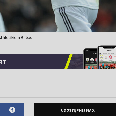
thletikiem Bilbao
RT
UDOSTĘPNIJ NA X