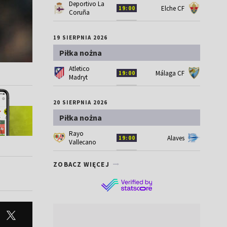
Deportivo La
Elche CF
19:00
Coruña
19 SIERPNIA 2026
Piłka nożna
Atletico
Málaga CF
19:00
Madryt
20 SIERPNIA 2026
Piłka nożna
Rayo
Alaves
19:00
Vallecano
ZOBACZ WIĘCEJ