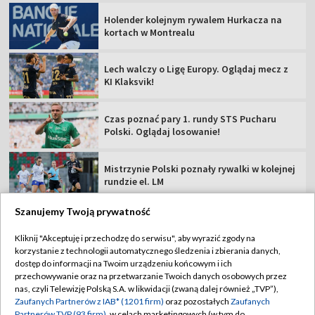
Holender kolejnym rywalem Hurkacza na
kortach w Montrealu
Lech walczy o Ligę Europy. Oglądaj mecz z
KI Klaksvik!
Czas poznać pary 1. rundy STS Pucharu
Polski. Oglądaj losowanie!
Mistrzynie Polski poznały rywalki w kolejnej
rundzie el. LM
Szanujemy Twoją prywatność
Kliknij "Akceptuję i przechodzę do serwisu", aby wyrazić zgody na
korzystanie z technologii automatycznego śledzenia i zbierania danych,
TVP
dostęp do informacji na Twoim urządzeniu końcowym i ich
przechowywanie oraz na przetwarzanie Twoich danych osobowych przez
Abonament TVP
Regulamin TVP
nas, czyli Telewizję Polską S.A. w likwidacji (zwaną dalej również „TVP”),
Polityka prywatności
Sklep TVP
Zaufanych Partnerów z IAB* (1201 firm)
oraz pozostałych
Zaufanych
Partnerów TVP (93 firm)
, w celach marketingowych (w tym do