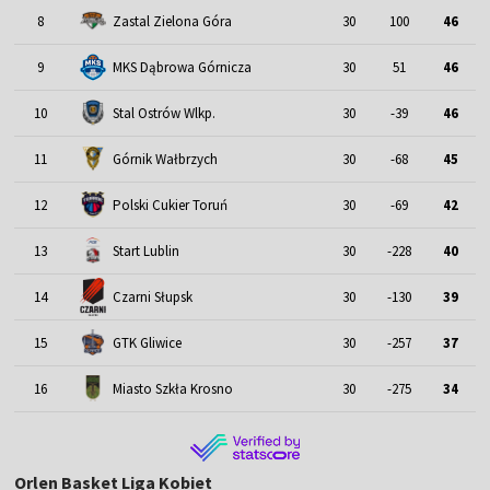
8
Zastal Zielona Góra
30
100
46
9
MKS Dąbrowa Górnicza
30
51
46
10
Stal Ostrów Wlkp.
30
-39
46
11
Górnik Wałbrzych
30
-68
45
12
Polski Cukier Toruń
30
-69
42
13
Start Lublin
30
-228
40
14
Czarni Słupsk
30
-130
39
15
GTK Gliwice
30
-257
37
16
Miasto Szkła Krosno
30
-275
34
Orlen Basket Liga Kobiet