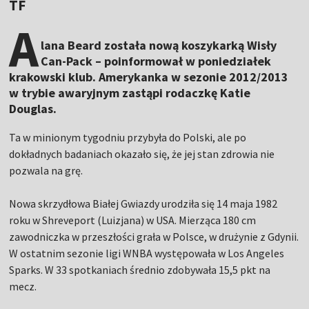
TF
A
lana Beard została nową koszykarką Wisły
Can-Pack – poinformował w poniedziałek
krakowski klub. Amerykanka w sezonie 2012/2013
w trybie awaryjnym zastąpi rodaczkę Katie
Douglas.
Ta w minionym tygodniu przybyła do Polski, ale po
dokładnych badaniach okazało się, że jej stan zdrowia nie
pozwala na grę.
Nowa skrzydłowa Białej Gwiazdy urodziła się 14 maja 1982
roku w Shreveport (Luizjana) w USA. Mierząca 180 cm
zawodniczka w przeszłości grała w Polsce, w drużynie z Gdynii.
W ostatnim sezonie ligi WNBA występowała w Los Angeles
Sparks. W 33 spotkaniach średnio zdobywała 15,5 pkt na
mecz.