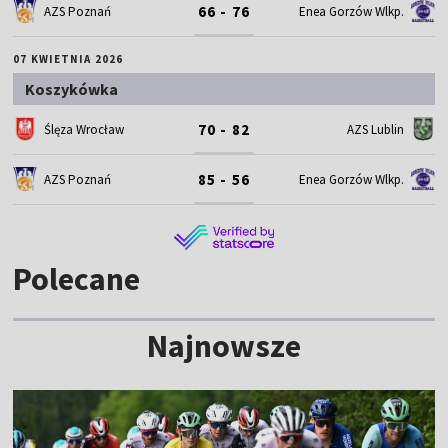
66 - 76
AZS Poznań
Enea Gorzów Wlkp.
07 KWIETNIA 2026
Koszykówka
70 - 82
Ślęza Wrocław
AZS Lublin
85 - 56
AZS Poznań
Enea Gorzów Wlkp.
Polecane
Najnowsze