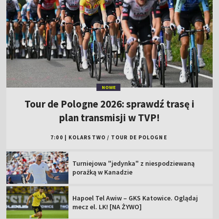
NOWE
Tour de Pologne 2026: sprawdź trasę i
plan transmisji w TVP!
7:00
|
KOLARSTWO
/
TOUR DE POLOGNE
Turniejowa "jedynka" z niespodziewaną
porażką w Kanadzie
Hapoel Tel Awiw – GKS Katowice. Oglądaj
mecz el. LK! [NA ŻYWO]