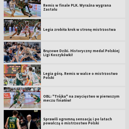
Remis w finale PLK. Wyraźna wygrana
Zastalu
Legia zrobiła krok w stronę mistrzostwa
Brązowe Dziki. Historyczny medal Polskiej
Ligi Koszykówki!
Legia górą. Remis w walce o mistrzostwo
Polski
OBL: "Trójka" na zwycięstwo w pierwszym
meczu finałów!
Sprawili ogromną sensację i po latach
powalczą o mistrzostwo Polski