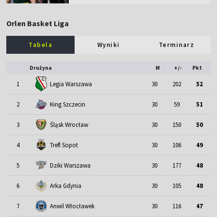
Orlen Basket Liga
Tabela
Wyniki
Terminarz
Drużyna
M
+/-
Pkt
1
Legia Warszawa
30
202
52
2
King Szczecin
30
59
51
3
Śląsk Wrocław
30
150
50
4
Trefl Sopot
30
106
49
5
Dziki Warszawa
30
177
48
6
Arka Gdynia
30
105
48
7
Anwil Włocławek
30
116
47