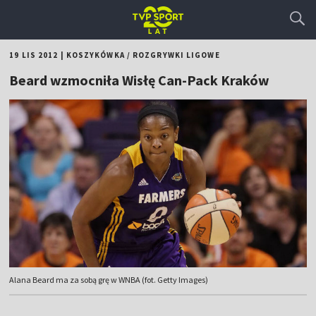
19 LIS 2012
|
KOSZYKÓWKA
/
ROZGRYWKI LIGOWE
Beard wzmocniła Wisłę Can-Pack Kraków
Alana Beard ma za sobą grę w WNBA (fot. Getty Images)