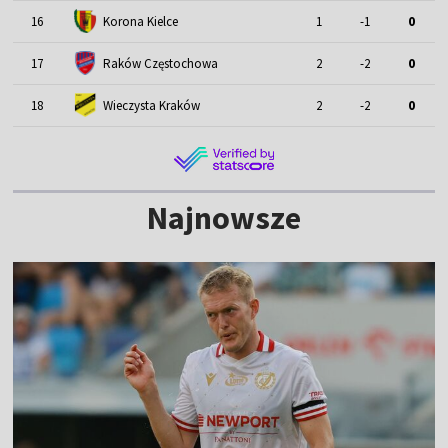
16
Korona Kielce
1
-1
0
17
Raków Częstochowa
2
-2
0
18
Wieczysta Kraków
2
-2
0
Najnowsze