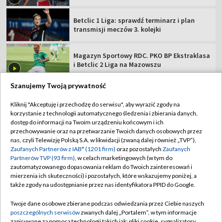
Betclic 1 Liga: sprawdź terminarz i plan
transmisji meczów 3. kolejki
Magazyn Sportowy RDC. PKO BP Ekstraklasa
i Betclic 2 Liga na Mazowszu
Szanujemy Twoją prywatność
Kliknij "Akceptuję i przechodzę do serwisu", aby wyrazić zgody na
korzystanie z technologii automatycznego śledzenia i zbierania danych,
TVP
dostęp do informacji na Twoim urządzeniu końcowym i ich
przechowywanie oraz na przetwarzanie Twoich danych osobowych przez
Abonament TVP
Regulamin TVP
nas, czyli Telewizję Polską S.A. w likwidacji (zwaną dalej również „TVP”),
Polityka prywatności
Sklep TVP
Zaufanych Partnerów z IAB* (1201 firm)
oraz pozostałych
Zaufanych
Partnerów TVP (93 firm)
, w celach marketingowych (w tym do
Biuro Reklamy
Moje zgody
zautomatyzowanego dopasowania reklam do Twoich zainteresowań i
mierzenia ich skuteczności) i pozostałych, które wskazujemy poniżej, a
Oferta Handlowa
Biuro reklamy
także zgody na udostępnianie przez nas identyfikatora PPID do Google.
Telegazeta ogłoszenia
Kontakt
Twoje dane osobowe zbierane podczas odwiedzania przez Ciebie naszych
Emisja w TVP
poszczególnych serwisów
zwanych dalej „Portalem”, w tym informacje
zapisywane za pomocą technologii takich jak: pliki cookie, sygnalizatory