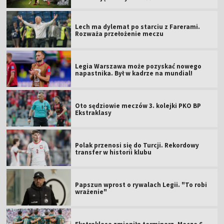
Lech ma dylemat po starciu z Farerami.
Rozważa przełożenie meczu
Legia Warszawa może pozyskać nowego
napastnika. Był w kadrze na mundial!
Oto sędziowie meczów 3. kolejki PKO BP
Ekstraklasy
Polak przenosi się do Turcji. Rekordowy
transfer w historii klubu
Papszun wprost o rywalach Legii. "To robi
wrażenie"