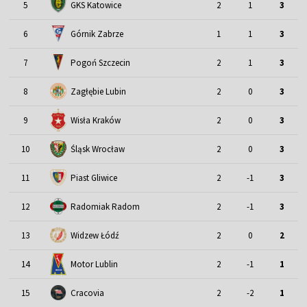
5
GKS Katowice
2
1
3
6
Górnik Zabrze
1
1
3
7
Pogoń Szczecin
2
1
3
8
Zagłębie Lubin
2
0
3
9
Wisła Kraków
2
0
3
Śląsk Wrocław
10
2
0
3
11
Piast Gliwice
2
-1
3
12
Radomiak Radom
2
-1
3
13
Widzew Łódź
2
0
2
Motor Lublin
14
2
-1
1
15
Cracovia
2
-2
1