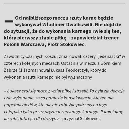
–
Od najbliższego meczu rzuty karne będzie
wykonywał Władimer Dwaliszwili. Nie dojdzie
do sytuacji, że do wykonania karnego rwie się ten,
który pierwszy złapie piłkę – zapowiedział trener
Polonii Warszawa, Piotr Stokowiec.
Zawodnicy Czarnych Koszul zmarnowali cztery "jedenastki" w
czterech kolejnych meczach. Ostatnią w meczu z Górnikiem
Zabrze (1:1) zmarnował Łukasz Teodorczyk, który do
wykonania rzutu karnego nie był wyznaczony.
– Łukasz czuł się mocny, wziął piłkę i strzelił. To była zła decyzja
i złe wykonanie, za co poniesie konsekwencje. Ale ten nie
popełnia błędów, kto nic nie robi. Nie patrzmy na tego
chłopaka tylko przez pryzmat zepsutego karnego. Pamiętajmy,
ile robi dobrego dla drużyny
– przyznał Stokowiec.