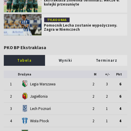
Ekstraklasa zmieniła terminarz. Mecze 6.
kolejki przesunięte
TYLKO U NAS
Pomocnik Lecha zostanie wypożyczony.
Zagra w Niemczech
PKO BP Ekstraklasa
Tabela
Wyniki
Terminarz
Drużyna
M
+/-
Pkt
1
Legia Warszawa
2
3
6
2
Jagiellonia
2
2
6
3
Lech Poznań
2
1
4
4
Wisła Płock
2
1
4