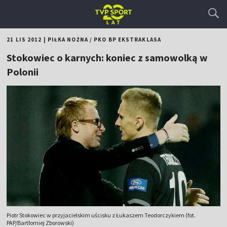
21 LIS 2012
|
PIŁKA NOŻNA
/
PKO BP EKSTRAKLASA
Stokowiec o karnych: koniec z samowolką w
Polonii
Piotr Stokowiec w przyjacielskim uścisku z Łukaszem Teodorczykiem (fot.
PAP/Bartłomiej Zborowski)